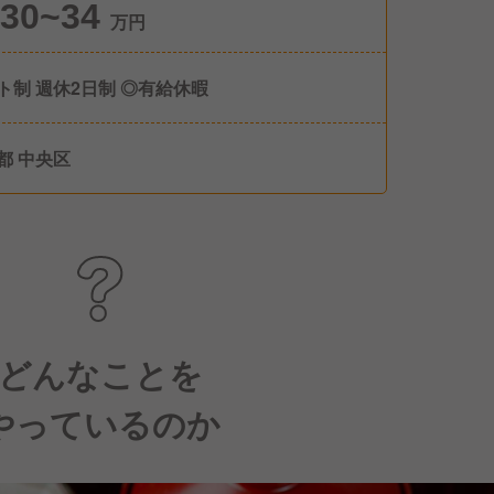
30~34
万円
シフト制 週休2日制 ◎有給休暇
都 中央区
どんなことを
やっているのか