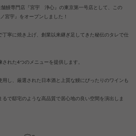
老舗鰻専門店『宮宇 浄心』の東京第一号店として、この
なぎノ宮宇』をオープンしました！
で丁寧に焼き上げ、創業以来継ぎ足してきた秘伝のタレで仕
練された4つのメニューを提供します。
使用し、厳選された日本酒と上質な鰻にぴったりのワインも
まるで邸宅のような高品質で居心地の良い空間を演出しま