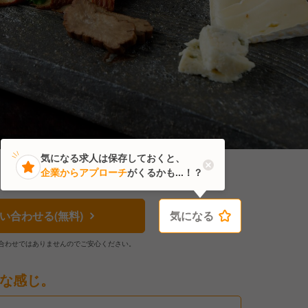
気になる求人は保存しておくと、
企業からアプローチ
がくるかも...！？
い合わせる(無料)
気になる
気になる
合わせではありませんのでご安心ください。
な感じ。