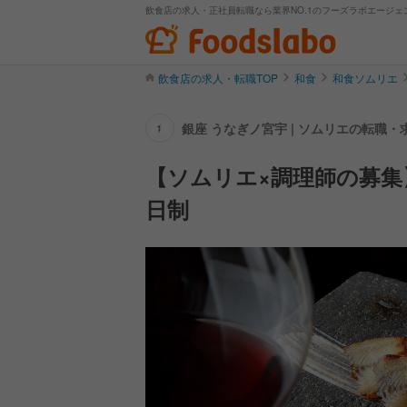
飲食店の求人・正社員転職なら業界NO.1のフーズラボエージェ
飲食店の求人・転職TOP
和食
和食ソムリエ
銀座 うなぎノ宮宇 | ソムリエの転職・
【ソムリエ×調理師の募集
日制