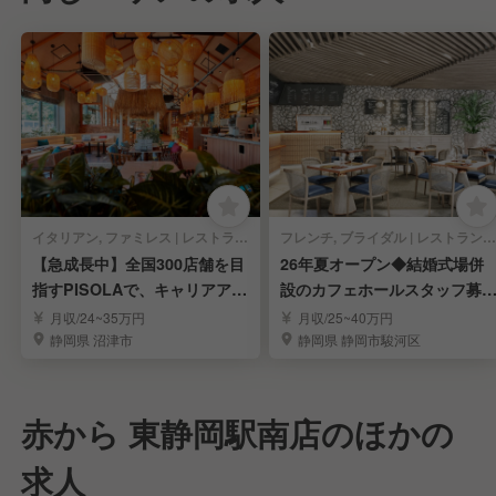
イタリアン, ファミレス | レストランサービス・ホールスタッフ
フレンチ, ブライダル | レストランサービス・ホールスタッフ
【急成長中】全国300店舗を目
26年夏オープン◆結婚式場併
指すPISOLAで、キャリアアッ
設のカフェホールスタッフ募
プを目指す！
集！◆福利厚生充実
月収/24~35万円
月収/25~40万円
静岡県 沼津市
静岡県 静岡市駿河区
赤から 東静岡駅南店のほかの
求人