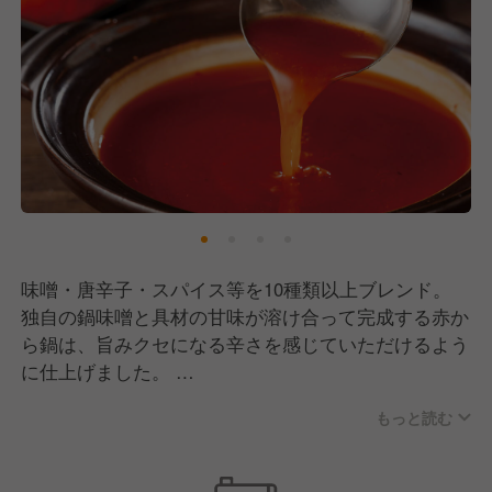
味噌・唐辛子・スパイス等を10種類以上ブレンド。
独自の鍋味噌と具材の甘味が溶け合って完成する赤か
ら鍋は、旨みクセになる辛さを感じていただけるよう
に仕上げました。
もっと読む
名古屋発祥の赤からでは本場の名古屋名物「手羽先唐
揚げ」「味噌串カツ」も堪能できます。