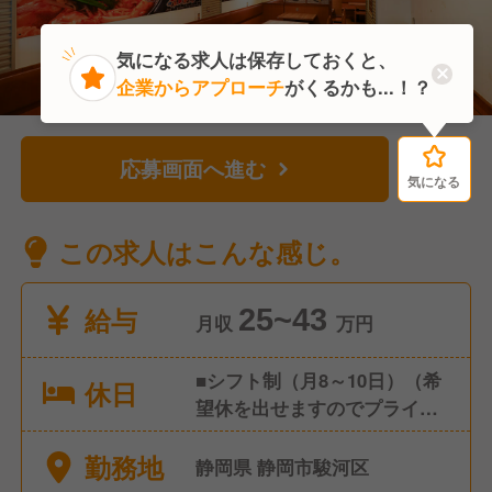
気になる求人は保存しておくと、
企業からアプローチ
がくるかも...！？
応募画面へ進む
気になる
気になる
この求人はこんな感じ。
給与
25~43
月収
万円
■シフト制（月8～10日）（希
休日
望休を出せますのでプライベ
ートも充実） ■有給休暇（６
勤務地
ヶ月経過後の年次有給休暇日
静岡県 静岡市駿河区
数10日） ■慶弔休暇 ■産前・