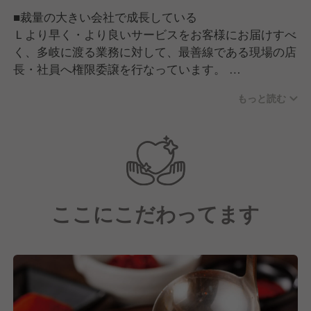
■裁量の大きい会社で成長している
Ｌより早く・より良いサービスをお客様にお届けすべ
く、多岐に渡る業務に対して、最善線である現場の店
長・社員へ権限委譲を行なっています。
もっと読む
■喜ばれることに喜びを感じている
Ｌサプライズをすることが好きな方は裁量の大きい弊
社ではその能力を存分に発揮できます。お客様に喜ん
で頂けるサービスをどんどん提案・実行下さい。
■自分を変えたい人
ここにこだわってます
Ｌ一例ですが…「人見知りだった自分を変えたい」と
いう思いで入社し、現在店長として活躍している方も
います。なので現時点でのコミュニケーション能力が
高いことが重要とは考えていません。