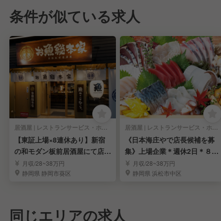
条件が似ている求人
居酒屋 | レストランサービス・ホールスタッフ
居酒屋 | レストランサービス・ホールスタッフ
【東証上場×8連休あり】新宿
《日本海庄やで店長候補を募
の和モダン板前居酒屋にて店舗
集》上場企業＊週休2日＊８連
スタッフ募集
休あり＊福利厚生充実
月収/28~38万円
月収/28~38万円
静岡県 静岡市葵区
静岡県 浜松市中区
同じエリアの求人