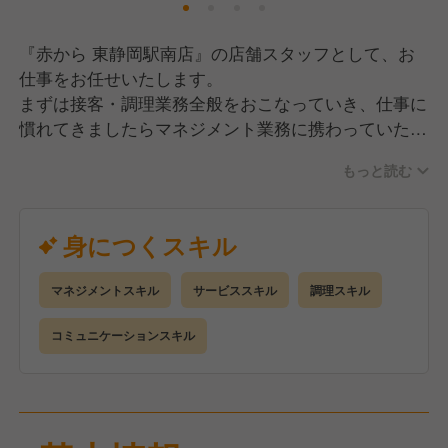
『赤から 東静岡駅南店』の店舗スタッフとして、お
仕事をお任せいたします。
まずは接客・調理業務全般をおこなっていき、仕事に
慣れてきましたらマネジメント業務に携わっていただ
きます。
もっと読む
お仕事内容は…
・ご案内、注文受け、商品提供、片付け、レジ等
身につくスキル
・仕込み、調理、盛り付け、片付け、洗浄作業等
・人財採用・育成・勤怠管理・食材・備品発注・売上
マネジメントスキル
サービススキル
調理スキル
管理
コミュニケーションスキル
新規出店を見据えた戦力強化のための募集ですので、
キャリアアップはもちろんのこと、運営元は甲羅グル
ープですので、安定企業で長く勤めていきたい方はぜ