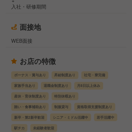
入社・研修期間
面接地
WEB面接
お店の特徴
ボーナス・賞与あり
昇給制度あり
社宅・寮完備
家族手当あり
退職金制度あり
月8日以上休み
産休・育休制度あり
特別休暇あり
賄い・食事補助あり
制服貸与
資格取得支援制度あり
新卒・第2新卒歓迎
シニア・ミドル活躍中
若手活躍中
駅チカ
未経験者歓迎