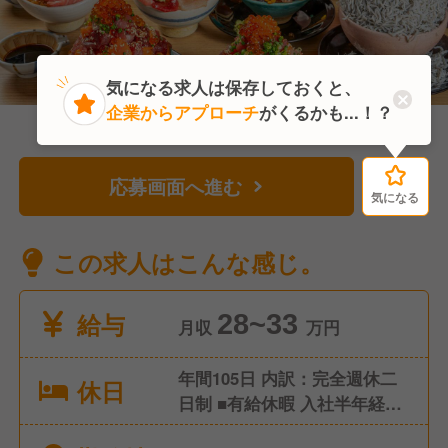
気になる求人は保存しておくと、
企業からアプローチ
がくるかも...！？
応募画面へ進む
気になる
気になる
この求人はこんな感じ。
給与
28~33
月収
万円
年間105日 内訳：完全週休二
休日
日制 ■有給休暇 入社半年経過
時点10日 最高付与日数20日