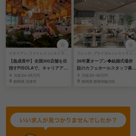
イタリアン, ファミレス | レストランサービス・ホールスタッフ
フレンチ, ブライダル | レストランサービス・ホールスタッフ
【急成長中】全国300店舗を目
26年夏オープン◆結婚式場併
指すPISOLAで、キャリアアッ
設のカフェホールスタッフ募
プを目指す！
集！◆福利厚生充実
月収/24~35万円
月収/25~40万円
静岡県 沼津市
静岡県 静岡市駿河区