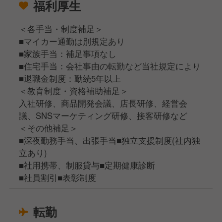
福利厚生
＜各手当・制度補足＞
■マイカー通勤は別規定あり
■家族手当：補足事項なし
■住宅手当：会社事由の転勤など当社規定により
■退職金制度：勤続5年以上
＜教育制度・資格補助補足＞
入社研修、商品開発会議、店長研修、経営会
議、SNSマーケティング研修、接客研修など
＜その他補足＞
■深夜勤務手当、出張手当■独立支援制度(社内独
立あり)
■社用携帯、制服貸与■定期健康診断
■社員割引■表彰制度
転勤