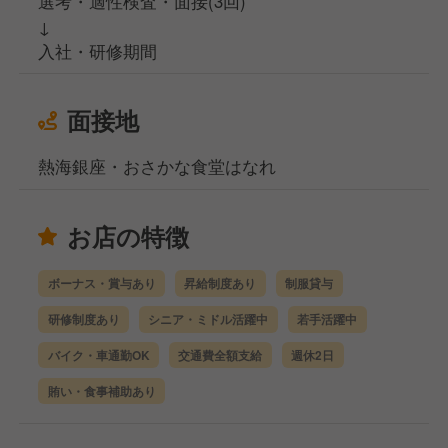
選考・適性検査・面接(3回)
↓
入社・研修期間
面接地
熱海銀座・おさかな食堂はなれ
お店の特徴
ボーナス・賞与あり
昇給制度あり
制服貸与
研修制度あり
シニア・ミドル活躍中
若手活躍中
バイク・車通勤OK
交通費全額支給
週休2日
賄い・食事補助あり