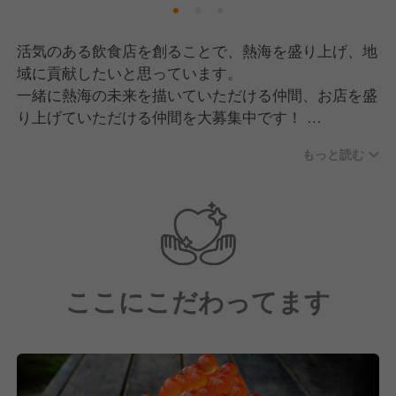
活気のある飲食店を創ることで、熱海を盛り上げ、地
域に貢献したいと思っています。
一緒に熱海の未来を描いていただける仲間、お店を盛
り上げていただける仲間を大募集中です！
もっと読む
アルバイトさんを含め、200名以上の方が在籍してお
ります。大家族主義という考えの元、店舗の垣根を超
えて仲の良い会社です！
ここにこだわってます