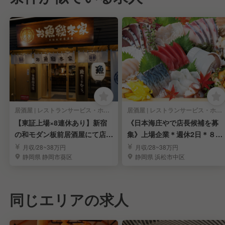
居酒屋 | レストランサービス・ホールスタッフ
居酒屋 | レストランサービス・ホールスタッフ
【東証上場×8連休あり】新宿
《日本海庄やで店長候補を募
の和モダン板前居酒屋にて店舗
集》上場企業＊週休2日＊８連
スタッフ募集
休あり＊福利厚生充実
月収/28~38万円
月収/28~38万円
静岡県 静岡市葵区
静岡県 浜松市中区
同じエリアの求人