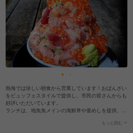
熱海では珍しい朝食から営業しています！おばんざい
をビュッフェスタイルで提供し、市民の皆さんからも
好評いただいています。
ランチは、地⿂魚メインの海鮮丼や釜めしを提供。海
鮮をこれでもかというほどのせた「海鮮てっぺん丼」
もっと読む
やどっこいしょの掛け声とともにシラスを盛り付ける
「釜揚げシラスどっさり丼ぶり」などユニークなメニ