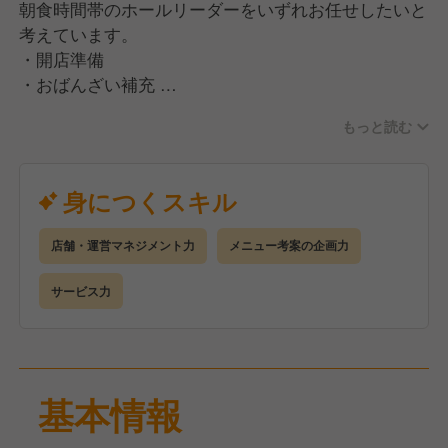
朝食時間帯のホールリーダーをいずれお任せしたいと
考えています。
・開店準備
・おばんざい補充
・レジ
もっと読む
・料理提供
・テーブルの片づけ
・お客様対応
身につくスキル
簡単な作業ばかりですので、すぐに覚えられると思い
ます。その後は店長と共に良いお店、良いチームを作
店舗・運営マネジメント力
メニュー考案の企画力
ってほしいと思います。
サービス力
基本情報