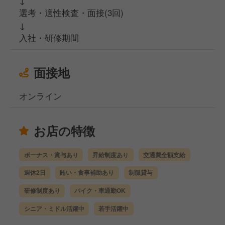
↓
選考・適性検査・面接(3回)
↓
入社・研修期間
面接地
オンライン
お店の特徴
ボーナス・賞与あり
昇給制度あり
交通費全額支給
週休2日
賄い・食事補助あり
制服貸与
研修制度あり
バイク・車通勤OK
シニア・ミドル活躍中
若手活躍中