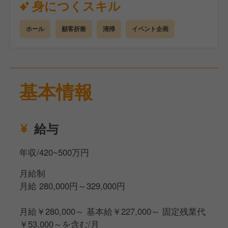
身につくスキル
・常連さんとのあたたかい関係づくりも大切な役割
ホール
顧客折衝
清掃
イベント企画
■ 清掃・準備業務
・店内やテーブルまわりの清掃
・オープン前の準備（調味料の補充やメニューの設
置）
基本情報
・閉店後の簡単な片付けやチェック
■ チームでの連携
・キッチンとの連携によるスムーズな提供
給与
・他のホールスタッフとの分担・協力
年収/420~500万円
月給制
月給 280,000円～329,000円
月給￥280,000～ 基本給￥227,000～ 固定残業代
￥53,000～を含む/月