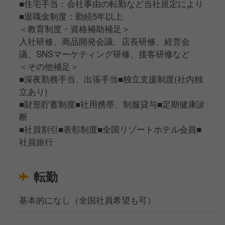
■住宅手当：会社事由の転勤など当社規定により
■退職金制度：勤続5年以上
＜教育制度・資格補助補足＞
入社研修、商品開発会議、店長研修、経営会
議、SNSマーケティング研修、接客研修など
＜その他補足＞
■深夜勤務手当、出張手当■独立支援制度(社内独
立あり)
■財形貯蓄制度■社用携帯、制服貸与■定期健康診
断
■社員割引■表彰制度■全国リゾートホテル会員■
社員旅行
転勤
基本的になし（全国社員希望も可）