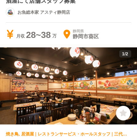
酒屋にて店舗スタッフ募集
お魚総本家 アスティ静岡店
静岡県
28~38
静岡市葵区
月収
1
/
2
焼き鳥, 居酒屋 | レストランサービス・ホールスタッフ | 三代目鳥メロ 静岡南口店