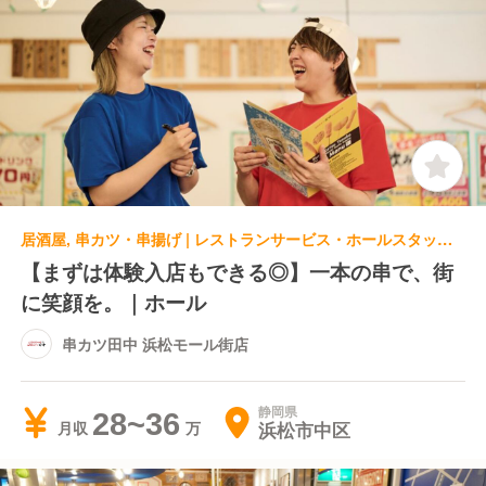
居酒屋, 串カツ・串揚げ | レストランサービス・ホールスタッフ | 串カツ田中 浜松モール街店
【まずは体験入店もできる◎】一本の串で、街
に笑顔を。｜ホール
串カツ田中 浜松モール街店
静岡県
28~36
浜松市中区
月収