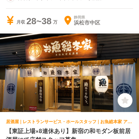
静岡県
28~38
浜松市中区
月収
居酒屋 | レストランサービス・ホールスタッフ | お魚総本家 アスティ静岡店
【東証上場×8連休あり】新宿の和モダン板前居