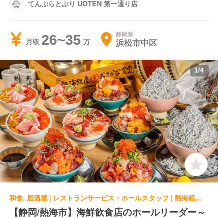
てんぷらとぶり UOTEN 第一通り店
静岡県
26~35
浜松市中区
月収
1
/
4
和食, 居酒屋 | レストランサービス・ホールスタッフ | 熱海銀座おさかな食堂 熱海銀座おさかな食堂はなれ
【静岡/熱海市】海鮮飲食店のホールリーダー～