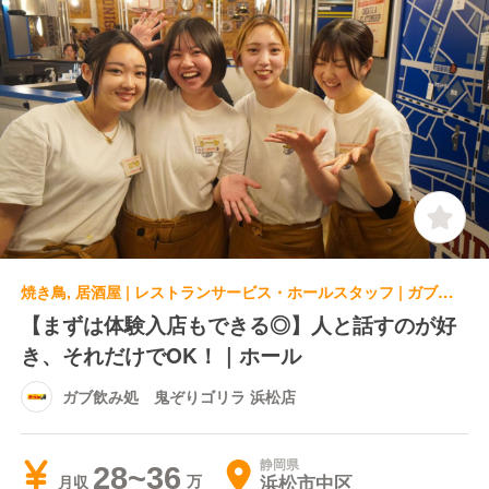
焼き鳥, 居酒屋 | レストランサービス・ホールスタッフ | ガブ飲み処 鬼ぞりゴリラ 浜松店
【まずは体験入店もできる◎】人と話すのが好
き、それだけでOK！｜ホール
ガブ飲み処 鬼ぞりゴリラ 浜松店
静岡県
28~36
浜松市中区
月収