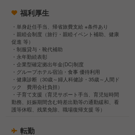
福利厚生
・単身赴任手当、帰省旅費支給 ※条件あり
・親睦会制度（旅行・親睦イベント補助、健康
促進 等）
・制服貸与・靴代補助
・永年勤続表彰
・企業型確定拠出年金(DC)制度
・グループホテル宿泊・食事 優待利用
・健康診断（30歳～婦人科健診・35歳～人間ド
ック 費用会社負担）
・子育て支援（育児サポート手当、育児短時間
勤務、妊娠期間含む時差出勤等の通勤緩和、看
護等休暇、残業免除、職場復帰支援 等）
転勤