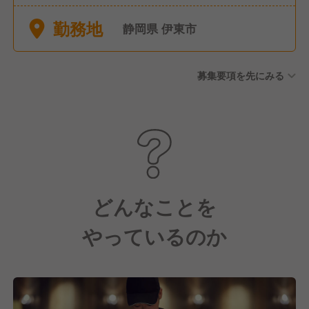
■休暇 ・有給休暇(入社3カ月
勤務地
後に10日間付与) ・特別休暇
静岡県 伊東市
・結婚休暇 ・忌引休暇 ・配偶
者出産休暇 ・生理休暇 ・転任
募集要項を先にみる
転勤休暇 ・育児休業 ※取得
実績 女性100％、男性44％ ・
介護休業
どんなことを
やっているのか