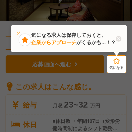
気になる求人は保存しておくと、
企業からアプローチ
がくるかも...！？
直近1人がこの求人を検討中
応募画面へ進む
気になる
気になる
この求人はこんな感じ。
給与
23~32
月収
万円
■休日数 ・年間107日（変形労
休日
働時間制によるシフト勤務）