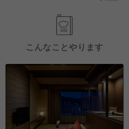
自己負担:月5,000円～）、各種ハラスメント防止の強
化など、ハードとソフト両面の整備を会社として業界
の模範となるよう取り組んでおります。
こんなことやります