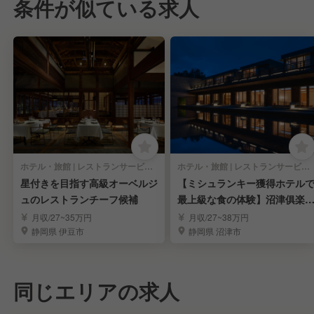
条件が似ている求人
ホテル・旅館 | レストランサービス・ホールスタッフ
ホテル・旅館 | レストランサービス・ホールスタッフ
星付きを目指す高級オーベルジ
【ミシュランキー獲得ホテル
ュのレストランチーフ候補
最上級な食の体験】沼津俱楽
ホールスタッフ募集
月収/27~35万円
月収/27~38万円
静岡県 伊豆市
静岡県 沼津市
同じエリアの求人