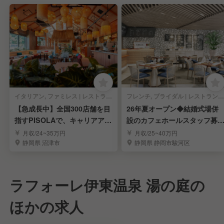
イタリアン, ファミレス | レストランサービス・ホールスタッフ
フレンチ, ブライダル | レストランサービス・ホールスタッフ
【急成長中】全国300店舗を目
26年夏オープン◆結婚式場併
指すPISOLAで、キャリアアッ
設のカフェホールスタッフ募
プを目指す！
集！◆福利厚生充実
月収/24~35万円
月収/25~40万円
静岡県 沼津市
静岡県 静岡市駿河区
ラフォーレ伊東温泉 湯の庭の
ほかの求人