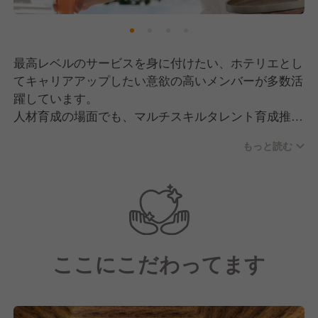
最高レベルのサービスを身に付けたい、ホテリエとし
てキャリアアップしたい意欲の高いメンバーが多数活
躍しています。
人材育成の場面でも、マルチスキルタレント育成推進
の取組みを大切にしております。一つの部署に紐づく
もっと読む
業務だけに限ったスキルではなく、多種多様な業務ス
キルのことで、「シームレスなサービスを通してお客
様に快適な体験を提供するため」、そして「社員一人
ひとりが自分自身の可能性を広げるため」に推進して
おり、共感いただける方を積極的にお迎えしたいと考
えております。
ここにこだわってます