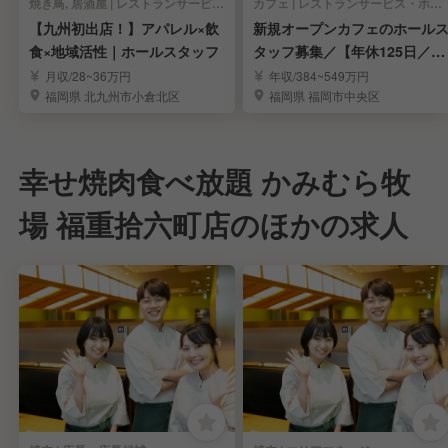
焼き鳥, 居酒屋 | レストランサービス・ホールスタッフ
カフェ | レストランサービス・ホールスタッフ
【九州初出店！】アパレル×飲
新規オープンカフェのホール
食×地域活性｜ホールスタッフ
タッフ募集／【年休125日／完
全週休2日制】
月収/28~36万円
年収/384~549万円
福岡県 北九州市小倉北区
福岡県 福岡市中央区
幸せ焼肉食べ放題 かみむら牧
場 福重拾六町店のほかの求人