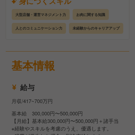
身につくスキル
手厚い研修とサポート体制を完備しているので、店舗
運営の経験がない方でも安心してスタートできます。
大型店舗・運営マネジメント力
お肉に関する知識
●座学研修（2日間）
企業や店舗について理解を深めていただきます。
人とのコミュニケーション力
未経験からのキャリアアップ
●店舗研修（3カ月）
研修店舗で詳細なマニュアルを見ながら学んでいただ
きます。
●eラーニング
基本情報
ビジネスマナーも身につくので未経験でも安心です。
●キャリアアップ
経験者であれば最短4カ月、未経験でも2年を目安に店
給与
長を目指すことが可能です
月収/417~700万円
基本給 300,000円〜500,000円
【月給】基本給300,000円〜500,000円＋諸手当
※経験やスキルを考慮のうえ、優遇します。