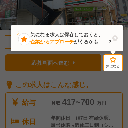
気になる求人は保存しておくと、
企業からアプローチ
がくるかも...！？
直近1人がこの求人を検討中
応募画面へ進む
気になる
気になる
この求人はこんな感じ。
給与
417~700
月収
万円
年間休日 107日 有給休暇、
休日
慶弔休暇 ●週休二日制（シフ