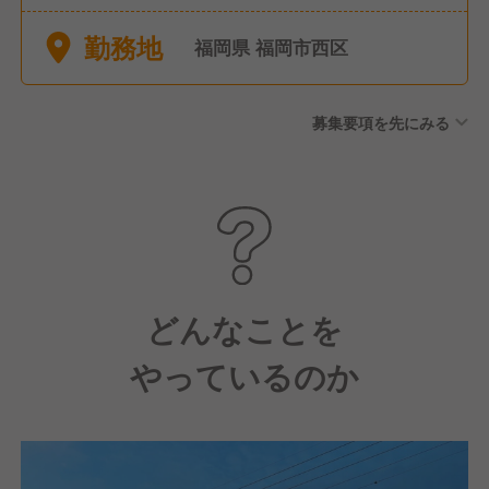
ト制） ●産前産後休暇（取
勤務地
得・復帰実績あり） ●育児休
福岡県 福岡市西区
暇（取得・復帰実績あり）
募集要項を先にみる
どんなことを
やっているのか