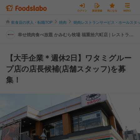
ログイン
新規登録
気になる
MENU
飲食店の求人・転職TOP
焼肉
焼肉レストランサービス・ホールスタ
幸せ焼肉食べ放題 かみむら牧場 福重拾六町店 | レストラン
サービス・ホールスタッフの転職・求人情報
【大手企業＊週休2日】ワタミグルー
プ店の店長候補(店舗スタッフ)を募
集！