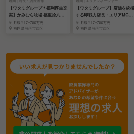
焼肉 | 店長・店長候補
焼肉 | エリアマネージャー
【ワタミグループ＊福利厚生充
【ワタミグループ】店舗を統
実】かみむら牧場 福重拾六町
する即戦力店長・エリアMGR
店で店長候補を募集
候補を大募集！
月収/417~700万円
月収/417~700万円
福岡県 福岡市西区
福岡県 福岡市西区