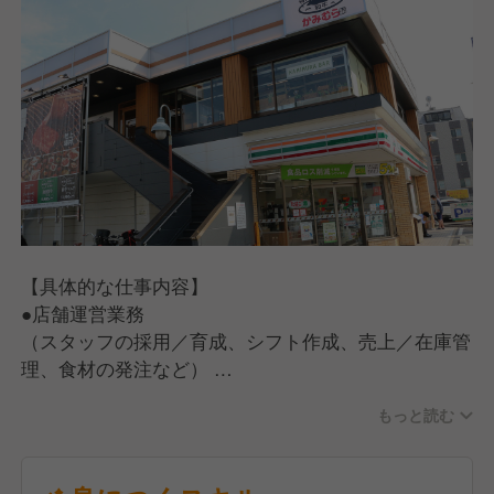
【具体的な仕事内容】
●店舗運営業務
（スタッフの採用／育成、シフト作成、売上／在庫管
理、食材の発注など）
●ホール・キッチン業務
もっと読む
（お客さま対応、ご案内、オーダー受付、料理、ドリ
ンクの提供、お会計、調理、仕込み、食器洗い）
【入社後の流れ】