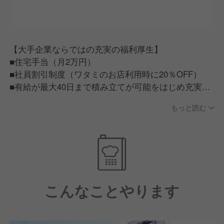
【大手企業ならではの充実の福利厚生】
■住宅手当（月2万円）
■社員割引制度（ワタミのお店利用時に20％OFF）
■有給が最大40日まで積み立てが可能をはじめ充実の
福利厚生
もっと読む
【従業員が話すワタミで働く魅力】
■ワタミで働く従業員は「人が良い」。仕事だけでは
ない一生ものの仲間が見つかる。
■ワタミチャレンジアワード/仲間と夢を語る会等従業
員のキャリア実現に力を入れた制度もあり、この会社
こんなことやります
にいれば成長できそう。