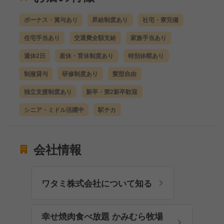
ボーナス・賞与あり
昇給制度あり
社宅・寮完備
住宅手当あり
交通費全額支給
家族手当あり
週休2日
産休・育休制度あり
特別休暇あり
制服貸与
研修制度あり
髪型自由
独立支援制度あり
新卒・第2新卒歓迎
シニア・ミドル活躍中
駅チカ
会社情報
ワタミ株式会社について知る
幸せ焼肉食べ放題 かみむら牧場