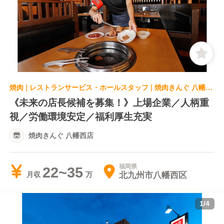
焼肉 | レストランサービス・ホールスタッフ | 焼肉きんぐ 八幡西店
《未来の店長候補を募集！》上場企業／人柄重
視／労働環境安定／福利厚生充実
焼肉きんぐ 八幡西店
福岡県
22~35
北九州市八幡西区
月収
1
/
4