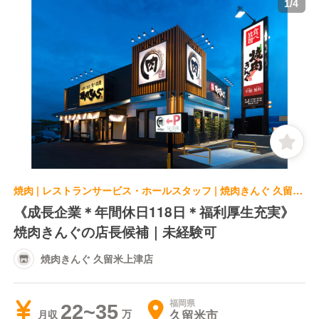
1
/
4
焼肉 | レストランサービス・ホールスタッフ | 焼肉きんぐ 久留米上津店
《成長企業＊年間休日118日＊福利厚生充実》
焼肉きんぐの店長候補｜未経験可
焼肉きんぐ 久留米上津店
福岡県
22~35
久留米市
月収