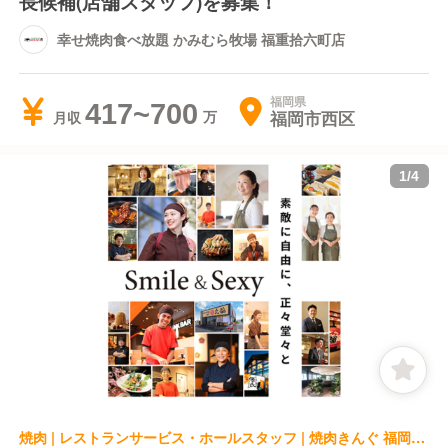
長候補(店舗スタッフ)を募集！
幸せ焼肉食べ放題 かみむら牧場 福重拾六町店
福岡県
417~700
福岡市西区
月収
1
/
4
焼肉 | レストランサービス・ホールスタッフ | 焼肉きんぐ 福岡天神店