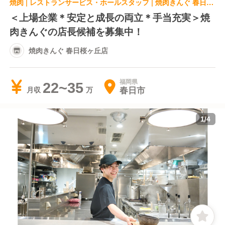
焼肉 | レストランサービス・ホールスタッフ | 焼肉きんぐ 春日桜ヶ丘店
＜上場企業＊安定と成長の両立＊手当充実＞焼
肉きんぐの店長候補を募集中！
焼肉きんぐ 春日桜ヶ丘店
福岡県
22~35
春日市
月収
1
/
4