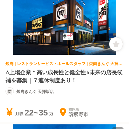
焼肉 | レストランサービス・ホールスタッフ | 焼肉きんぐ 天拝坂店
⭐️上場企業＊高い成長性と健全性⭐️未来の店長候
補を募集｜７連休制度あり！
焼肉きんぐ 天拝坂店
福岡県
22~35
筑紫野市
月収