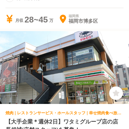
福岡県
28~45
福岡市博多区
月収
焼肉 | レストランサービス・ホールスタッフ | 幸せ焼肉食べ放題 かみむら牧場 福重拾六町店
【大手企業＊週休2日】ワタミグループ店の店