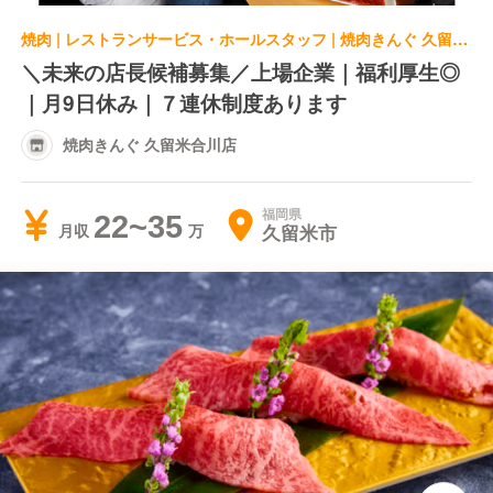
焼肉 | レストランサービス・ホールスタッフ | 焼肉きんぐ 久留米合川店
＼未来の店長候補募集／上場企業｜福利厚生◎
｜月9日休み｜７連休制度あります
焼肉きんぐ 久留米合川店
福岡県
22~35
久留米市
月収