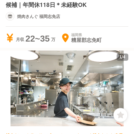
候補｜年間休118日＊未経験OK
焼肉きんぐ 福岡志免店
福岡県
22~35
糟屋郡志免町
月収
1
/
4