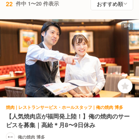
22
件中 1〜20 件表示
1
/
4
焼肉 | レストランサービス・ホールスタッフ | 俺の焼肉 博多
【人気焼肉店が福岡発上陸！】俺の焼肉のサー
ビスを募集｜高給＊月8〜9日休み
俺の焼肉 博多