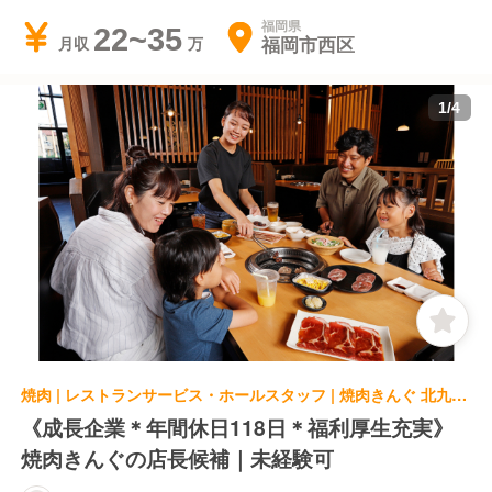
福岡県
22~35
福岡市西区
月収
1
/
4
焼肉 | レストランサービス・ホールスタッフ | 焼肉きんぐ 北九州黒崎店
《成長企業＊年間休日118日＊福利厚生充実》
焼肉きんぐの店長候補｜未経験可