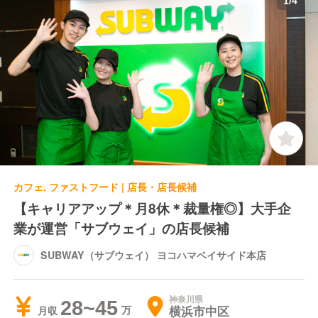
1
/
4
カフェ, ファストフード | 店長・店長候補
【キャリアアップ＊月8休＊裁量権◎】大手企
業が運営「サブウェイ」の店長候補
SUBWAY（サブウェイ） ヨコハマベイサイド本店
神奈川県
28~45
横浜市中区
月収