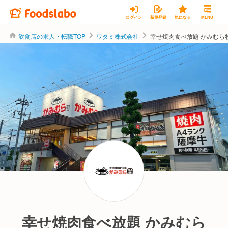
ログイン
新規登録
気になる
MENU
飲食店の求人・転職TOP
ワタミ株式会社
幸せ焼肉食べ放題 かみむら
ワタミ株式会社
幸せ焼肉食べ放題 かみむら