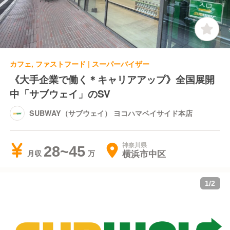
カフェ, ファストフード | スーパーバイザー
《大手企業で働く＊キャリアアップ》全国展開
中「サブウェイ」のSV
SUBWAY（サブウェイ） ヨコハマベイサイド本店
神奈川県
28~45
横浜市中区
月収
1
/
2