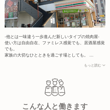
-他とは一味違う一歩進んだ新しいタイプの焼肉屋-
使い方は自由自在、ファミレス感覚でも、居酒屋感覚
でも。
家族の大切なひとときを過ごす場としても。
あらゆるシーンで手軽にご利用できます。
もっと読む
我々が表現したいのは、「焼肉」という幸せ空間を通
して、「食の豊かさ、食べることの喜び」を感じて頂
くこと。お肉は特急レーンでお席までお届け、お料理
はタッチパネルで注文できます。
こんな人と働きます
市場のニーズを見据え、生産者と共に、絶えまない愛