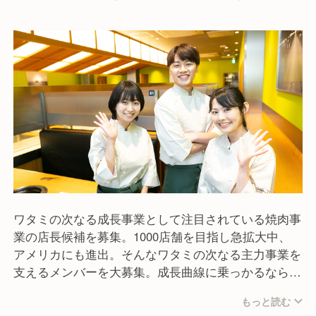
情と努力を注ぎ込んだ自信作です。
一頭一頭、完璧なトレーサビリティも実現。エサづく
りから製造・加工まで一貫体制でつくり上げます。
ワタミの次なる成長事業として注目されている焼肉事
業の店長候補を募集。1000店舗を目指し急拡大中、
アメリカにも進出。そんなワタミの次なる主力事業を
支えるメンバーを大募集。成長曲線に乗っかるなら今
です。
もっと読む