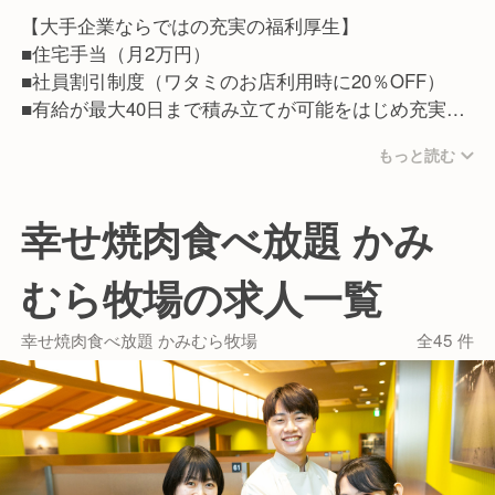
【大手企業ならではの充実の福利厚生】
■住宅手当（月2万円）
■社員割引制度（ワタミのお店利用時に20％OFF）
■有給が最大40日まで積み立てが可能をはじめ充実の
福利厚生
もっと読む
【従業員が話すワタミで働く魅力】
■ワタミで働く従業員は「人が良い」。仕事だけでは
幸せ焼肉食べ放題 かみ
ない一生ものの仲間が見つかる。
■ワタミチャレンジアワード/仲間と夢を語る会等従業
むら牧場の求人一覧
員のキャリア実現に力を入れた制度もあり、この会社
にいれば成長できそう。
幸せ焼肉食べ放題 かみむら牧場
全45 件