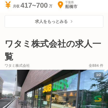
千葉県
417~700
船橋市
月収
求人をもっとみる
ワタミ株式会社の求人一
覧
ワタミ株式会社
全884 件
1
/
2