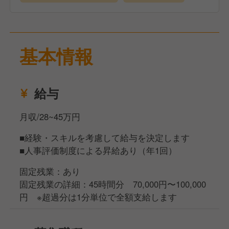
【仕事内容】
す。
オーダーテイクや料理・ドリンクのご提供、お会計な
また、スタッフみんなの頑張りを還元していきたいと
ど、ホール業務全般をお任せします。
いう想いから、業績賞与（前期の経常利益）を3ヶ月
慣れてきたら、スタッフ教育やシフト管理など、マネ
に1回、全社員に配分しています。
基本情報
ジメント業務にも携わっていただきます。
A5ランク黒毛和牛を一頭買いしているからこそ、部
位ごとの特徴や美味しい食べ方などの知識を身につけ
給与
ながら、お客様へのご提案もおこなっていただきま
す。
月収/28~45万円
また、『俺の』シリーズは複数店舗を展開しています
■経験・スキルを考慮して給与を決定します
が、チェーン店のような画一的な運営はしていませ
■人事評価制度による昇給あり（年1回）
ん。
メニュー開発や販促企画・施策などは各店舗でおこな
固定残業：あり
っており、本社から細かい指示はありません。
固定残業の詳細：45時間分 70,000円〜100,000
だからこそ、ホールスタッフとして働くあなたのアイ
円 ※超過分は1分単位で全額支給します
デアや個性も、お店づくりに活かすことができます。