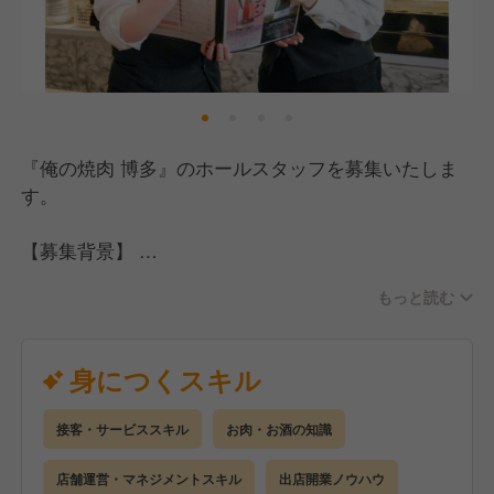
また、当社ではフレンチ・イタリアン・割烹・居酒屋
など、多種多様なジャンルのお店を展開しています。
希望があれば他ブランドへの異動も可能なため、様々
なジャンルで経験を積みながら、自分だけのキャリア
を築いていくことができます。
『俺の焼肉 博多』のホールスタッフを募集いたしま
す。
【働きやすい環境づくりに全力で取り組んでいます】
【募集背景】
月8〜9日の休日を確保し、産前産後・育児休暇の整備
人手不足での採用ではなく、さらなる労働環境整備そ
もおこなっており、しっかり休む文化が根付いていま
もっと読む
して未来に向けた戦力強化を図っていくための募集と
す。
なります。
残業時間も固定残業を超えた場合は1分単位で全額支
身につくスキル
給。社員を増やしていくことで、さらに残業を少なく
【応募資格】
していきたいと考えています。
ホール・サービス経験がある方を求めています。
接客・サービススキル
お肉・お酒の知識
焼肉業態経験のある方は優遇いたします。
給与面に関しては、全店舗統一化を進めており、地方
店舗運営・マネジメントスキル
出店開業ノウハウ
店舗でも都内水準の給与で働ける環境を現在整備中で