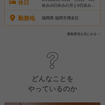
休日
休み(8日休みの月と9日休みの
月が決まっています) その他
勤務地
にも下記のような休日・休暇
福岡県 福岡市博多区
制度がございます ■有給休暇
■産休・育休 ■結婚休暇 ■特別
募集要項を先にみる
休暇 L配偶者が出産するとき
L本人の父・母・子の葬儀
どんなことを
やっているのか