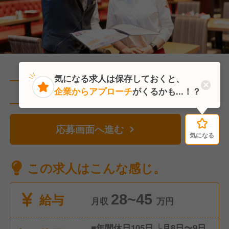
気になる求人は保存しておくと、
企業からアプローチ
がくるかも...！？
直近2人がこの求人を検討中
応募画面へ進む
気になる
気になる
この求人はこんな感じ。
給与
28~45
月収
万円
■年間休日105日 └月8日〜9日