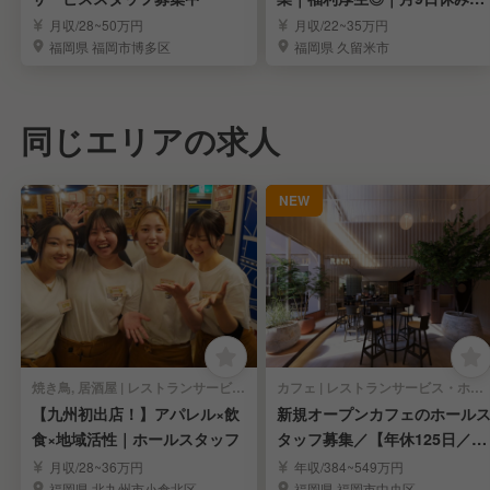
７連休制度あります
月収/28~50万円
月収/22~35万円
福岡県 福岡市博多区
福岡県 久留米市
同じエリアの求人
NEW
焼き鳥, 居酒屋 | レストランサービス・ホールスタッフ
カフェ | レストランサービス・ホールスタッフ
【九州初出店！】アパレル×飲
新規オープンカフェのホール
食×地域活性｜ホールスタッフ
タッフ募集／【年休125日／完
全週休2日制】
月収/28~36万円
年収/384~549万円
福岡県 北九州市小倉北区
福岡県 福岡市中央区