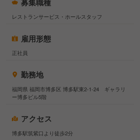
募集職種
【入社後】
当社では入社後は1人につき1人の育成担当者がマンツ
レストランサービス・ホールスタッフ
ーマンでつき、できることから丁寧にお教えします。
また、中途採用でも本社での入社式を実施。初日から
配属先のスタッフと顔合わせをおこない、2日目から
雇用形態
スムーズに現場に入れる体制を整えています。
あわせてSVによる定期面談もおこないながら、あな
正社員
たが気持ちよく働けるようにフォローしていきます。
勤務地
当社は2027年のIPO（株式上場）を予定しており、会
社としてさらなる成長フェーズに入っていきます。
福岡県 福岡市博多区 博多駅東2-1-24 ギャラリ
そんな成長していく会社と共に、あなた自身も大きく
ー博多ビル5階
成長していきませんか？
あなたからのご応募、心よりお待ちしております！
アクセス
博多駅筑紫口より徒歩2分