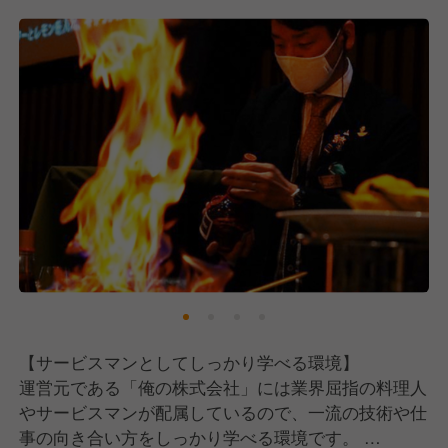
こうした人たちが集まってくれているのもあり、各店
舗はスタッフ同士の仲が良いのも自慢の一つです。
※無記名アンケートでは9割のスタッフが「職場の人
間関係がいい」と回答してくれています！
《六つの精進》
私たちはお客様に最高の料理と最高のサービスをお届
けするために、下記の6つの項目を大切にしながら
日々業務に取り組んでいます。
1.誰にも負けない努力をする
2.謙虚にして驕らず
3.毎日の反省（利己の反省及び利己の払拭）
4.生きていることに感謝する（幸せを感じる心は"是
【サービスマンとしてしっかり学べる環境】
を知る"心から生まれる）
運営元である「俺の株式会社」には業界屈指の料理人
5.善行、利他行を積む
やサービスマンが配属しているので、一流の技術や仕
6.感性的な悩みをしない
事の向き合い方をしっかり学べる環境です。