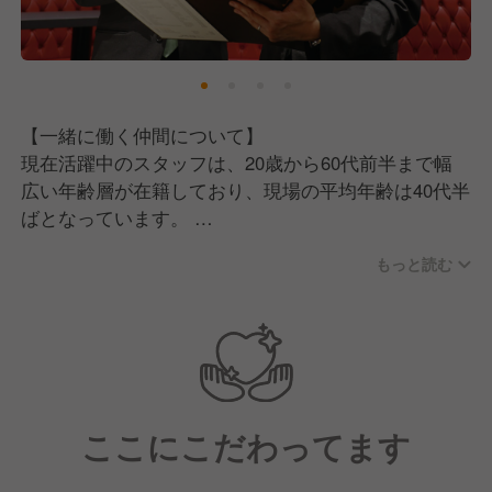
【一緒に働く仲間について】
現在活躍中のスタッフは、20歳から60代前半まで幅
広い年齢層が在籍しており、現場の平均年齢は40代半
ばとなっています。
7〜8割が中途採用で、基本的には焼肉業態出身の方た
もっと読む
ちが多いのが特徴です。
ありがたいことに、平均勤続年数は7〜8年と長く勤め
てくれているスタッフが多く、中には20年以上在籍す
るスタッフもいます。
現場に関して、料理長がチームの中心となってお店を
ここにこだわってます
作り上げている一方で、仕事はポジション関係なく全
員が協力し合うチームワークが根付いています。