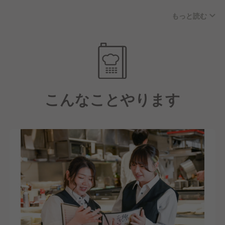
もっと読む
当店ではA5ランク黒毛和牛を一頭買いしているから
【求める人物像】
こそ実現できる「質」と「量」を武器に、お客様に最
技術は後で身につけられますし、経験は入社してから
高の焼肉体験をお届けしています。
いくらでも積めます。
サービス・接客スキルを磨けるのはもちろんですが、
だからこそ私たちは、あなたのスキル・経験より、あ
肉の知識や部位ごとの特徴を学びながら、お客様への
なたの"人柄"を大切にしています。
ご提案もおこなっていただける環境です。
その中で下記に関しては、採用の際に大事にしている
こんなことやります
ことになります。
そして、私たちは飲食業界で働いてくれる人を"育て
ていく"ことを大切にしています。
■私たちの理念に共感できる
入社後は1人につき1人の育成担当者がマンツーマンで
■利他の精神を持って、お客様や他のスタッフを思い
つき、できることから丁寧にお教えします。
やって行動できる
そのほか、明確な基準に基づいた人事評価制度を導入
■柔軟性を持って仕事に取り組める方
し、年1回の評価面談に加え、数ヶ月前にも事前面談
■チームワークを大切にできる方
を実施しています。
技術や経験だけでなく、人柄や努力をしっかりと評価
する文化なので、自分の強みや課題を把握しながら、
着実にステップアップできます。