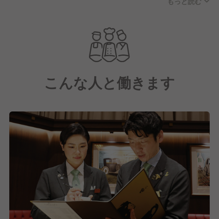
もっと読む
できる「質」と「量」を武器に、2025年3月に福岡初
上陸！
おかげさまで多くの方々にご来店いただき、競合ひし
めく博多エリアでも人気店の仲間入りを果たしまし
た。
こんな人と働きます
開放的で落ち着いた雰囲気の店内は全46席。
デートや女子会、宴会など幅広いシーンでご利用いた
だいています。
料理は料理長が手がける「究極12段盛り」をはじめ、
特上部位・希少部位を含む様々な部位の黒毛和牛をお
楽しみいただけるラインナップとなっています。
現状、人手不足もなく店舗運営をできていますが、も
っとスタッフが働きやすい環境づくりをしていくため
に、私たちと同じ想いを持った仲間を募集中です！