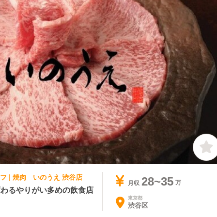
フ | 焼肉 いのうえ 渋谷店
28~35
月収
変わるやりがい多めの飲食店
東京都
渋谷区