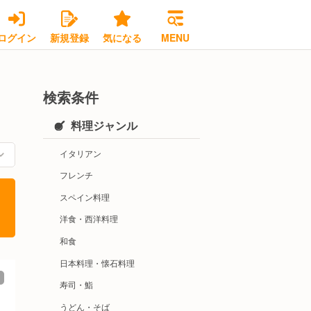
ログイン
新規登録
気になる
MENU
検索条件
料理ジャンル
イタリアン
フレンチ
スペイン料理
洋食・西洋料理
和食
日本料理・懐石料理
寿司・鮨
うどん・そば