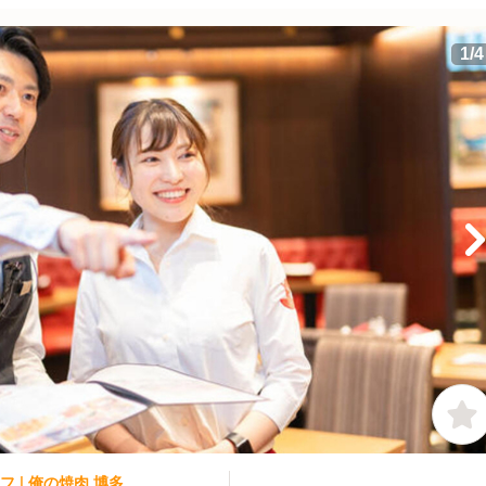
1
/
4
 | 俺の焼肉 博多