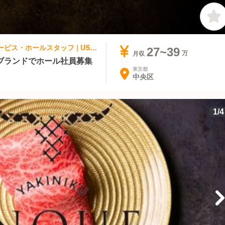
焼肉, ステーキ・鉄板焼き | レストランサービス・ホールスタッフ | USHIGORO S. GINZA
27~39
月収
ブランドでホール社員募集
東京都
中央区
1
/
4