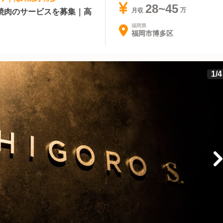
28~45
焼肉のサービスを募集｜高
月収
福岡県
福岡市博多区
1
/
4