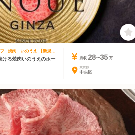
焼肉 | レストランサービス・ホールスタッフ | 焼肉 いのうえ 【新規店舗】銀座店
28~35
続ける焼肉いのうえのホー
月収
東京都
中央区
店