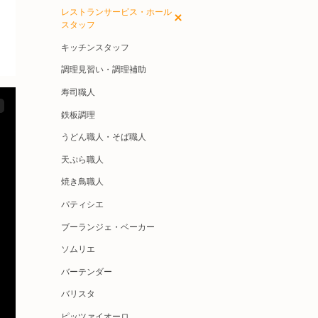
レストランサービス・ホール
スタッフ
キッチンスタッフ
調理見習い・調理補助
寿司職人
鉄板調理
うどん職人・そば職人
天ぷら職人
焼き鳥職人
パティシエ
ブーランジェ・ベーカー
ソムリエ
バーテンダー
バリスタ
ピッツァイオーロ