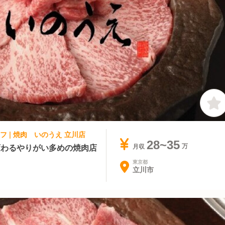
フ | 焼肉 いのうえ 立川店
28~35
変わるやりがい多めの焼肉店
月収
東京都
立川市