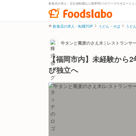
飲食店の求人・正社員転職なら業界NO.1のフーズラボエージェ
飲食店の求人・転職TOP
うどん・そば
うど
牛タンと蕎麦のさえ木 | レストラン
【福岡市内】未経験から2
び独立へ