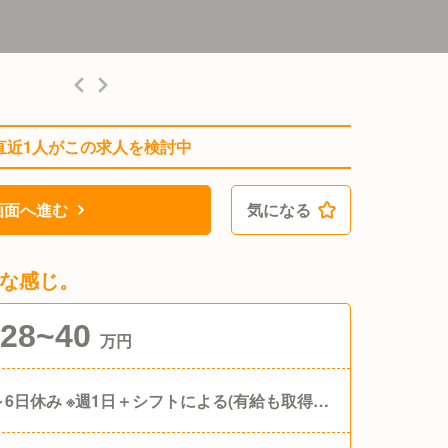
直近1人がこの求人を検討中
画面へ進む
気になる
な感じ。
28~40
万円
～6日休み ※週1日＋シフトによる(有給も取得可)
他：有給休暇、特別休暇、年始