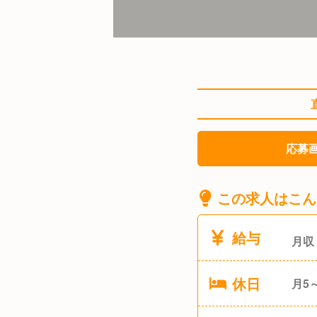
応募
この求人はこん
給与
月収
休日
月5
その