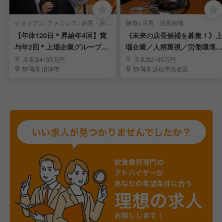
イタリアン, ファミレス | 店長・店長候補
焼肉 | 店長・店長候補
【年休120日＊昇給年4回】賞
《未来の店長候補を募集！》
与年2回＊上場企業グループで
場企業／人柄重視／労働環境
店長を募集
定／福利厚生充実
月収/24~35万円
月収/22~35万円
静岡県 沼津市
静岡県 浜松市浜名区