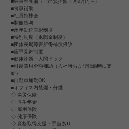
■独身寮完備（自己負担額：月2万円～）
■食事補助
■社員持株会
■制服貸与
■永年勤続表彰制度
■特別制度（退職金制度）
■団体長期障害所得補償保険
■慶弔見舞制度
■健康診断・人間ドック
■引越費用全額補助（入社時および転勤時に支
給）
■自動車通勤OK
■オフィス内禁煙・分煙
◇ 労災保険
◇ 厚生年金
◇ 雇用保険
◇ 健康保険
◇ 資格取得支援・手当あり