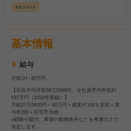
お店づくりのノウハウを学びます。店長や副店長のサ
マネジメント
ポートのもと、PDCA（計画→実行→評価→改善）を
繰り返して成長していきましょう。
▼店長へ昇格。お店づくりのカギはチームワーク
基本情報
効率よく多くのお客様にサービスを提供できるよう時
間や曜日、季節にあわせたネタ選びや人員配置、販促
企画を行ないます。IT技術によるシステム化が進んで
おり、データ分析やノウハウ共有がしやすい環境で
給与
す。
月収/21~30万円
【お店づくりのポイント！】
【店長平均月収38万2000円、全社員平均年収約
◎店舗のチームワークが大事
537万円（2022年実績）】
1店舗につき正社員2～3名、アルバイト約80名の組織
月給21万5000円～30万円＋残業代100％支給＋賞
です。アルバイトは学生からベテランまで幅広く仕事
与年2回＋住宅手当他
へのスタンスも様々。お客様と同じくらいスタッフに
※経験や能力、希望の勤務条件などを考慮の上で
向き合う時間を大事にし、チーム一丸となってお店を
決定します。
盛り上げる風土をつくることが店舗運営のカギとなり