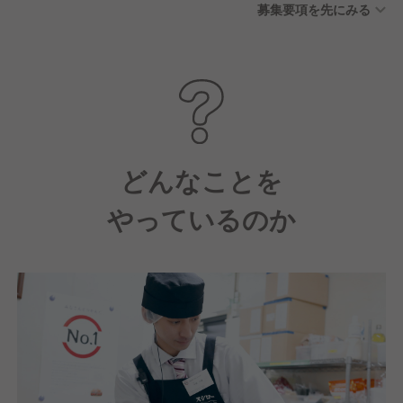
募集要項を先にみる
ミリータイム制度 ■全店休業2
日間 ※今年は5/10，11に実施
しました！ ★年2回、5日間の
連休取得を推奨しています！
店長になればシフトは自分で
作成できるため、3連休を取る
ことも可能。プライベートも
大切にできる会社です。 ★年
どんなことを
間休日108日 有休消化や全店
やっているのか
休業など含めて、全社員108日
以上お休みを取っています！