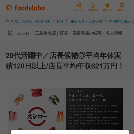
ログイン
新規登録
気になる
MENU
飲食店の求人・転職TOP
和食
和食店長・店長候補
静岡県の和食
スシロー 三島梅名店 | 店長・店長候補の転職・求人情報
20代活躍中／店長候補◎平均年休実
績120日以上/店長平均年収621万円！