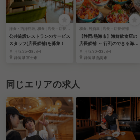
洋食・西洋料理, 和食 | 店長・店長候補
和食, 居酒屋 | 店長・店長候補
公共施設レストランのサービス
【静岡/熱海市】海鮮飲食店の
スタッフ(店長候補)を募集！
店長候補 ～ 行列のできる海鮮
丼ブランド～
月収/25~38万円
月収/30~33万円
静岡県 富士市
静岡県 熱海市
同じエリアの求人