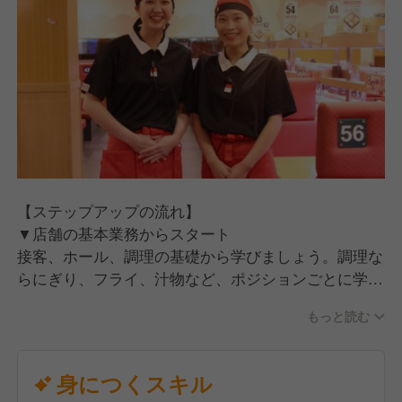
【ステップアップの流れ】
▼店舗の基本業務からスタート
接客、ホール、調理の基礎から学びましょう。調理な
らにぎり、フライ、汁物など、ポジションごとに学ん
でいく研修スタイル。段階を踏んで覚えられるので未
もっと読む
経験でも安心です。
▼店舗運営にチャレンジ
身につくスキル
シフト作成やスタッフ教育、売上管理、販促企画など