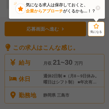
気になる求人は保存しておくと、
企業からアプローチ
がくるかも...！？
応募画面へ進む
気になる
気になる
この求人はこんな感じ。
給与
21~30
月収
万円
週休2日制 ■（月8～9日休み。
休日
曜日はシフト制） ■年次有給
休暇 ■産前・産後休暇（取得
勤務地
実績あり） ■育児休業（取得
静岡県 三島市
実績あり） ■介護休業 ■慶弔
休暇 ■配偶者出産休暇 ■ファ