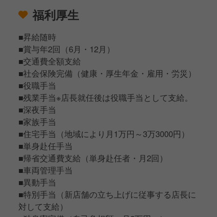
福利厚生
■昇給随時
■賞与年2回（6月・12月）
■交通費全額支給
■社会保険完備（健康・厚生年金・雇用・労災）
■役職手当
■残業手当※店長就任後は役職手当として支給。
■深夜手当
■家族手当
■住宅手当（地域により月1万円～3万3000円）
■単身赴任手当
■帰省交通費支給（単身赴任者・月2回）
■車両管理手当
■異動手当
■特別手当（新店舗の立ち上げに従事する店長に
対して支給）