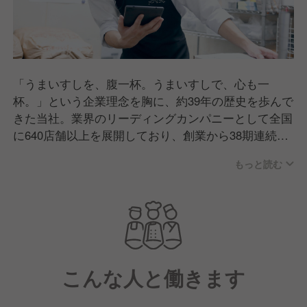
「うまいすしを、腹一杯。うまいすしで、心も一
杯。」という企業理念を胸に、約39年の歴史を歩んで
きた当社。業界のリーディングカンパニーとして全国
に640店舗以上を展開しており、創業から38期連続増
収を果たしています。2022年度のグループ年商は前
もっと読む
期から14.2%増の約2813億円を誇り、黒字経営を続け
ています。全国規模の新規出店に加え、ネタの質やサ
イドメニューにもこだわっており、お客様のニーズに
応え続けられていることが、安定した経営の秘密で
す。今期は国内だけでなく海外への積極展開も予定。
これからも成長を続けるため、将来の店長候補を今か
こんな人と働きます
ら育成していきます。