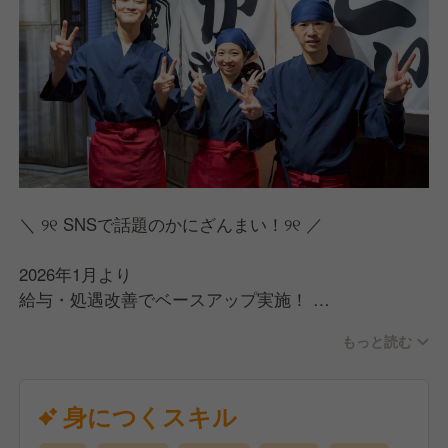
＼ ୨୧ SNSで話題のかにざんまい！୨୧ ／
2026年1月より
給与・処遇改善でベースアップ実施！
より働きやすい会社に進化します！
もっと読む
／
スピード面接・内定可能！
身につくスキル
応募から1週間以内に内定出せます！