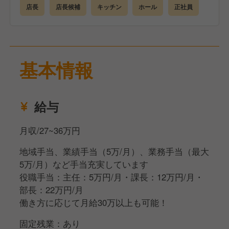
スグの入社も可能！
店長
店長候補
キッチン
ホール
正社員
＼
・ホール：お客様のご案内、配膳や片付け、お会計な
ど
基本情報
・キッチン：食材の管理、調理全般、メニュー開発な
ど
給与
・シフト作成、売上管理、発注業務、スタッフ育成な
どを、お任せします！
月収/27~36万円
地域手当、業績手当（5万/月）、業務手当（最大
まずは基本的な業務からスタート！
5万/月）など手当充実しています
経験や意欲に応じて店長業務を段階的にお任せします
役職手当：主任：5万円/月・課長：12万円/月・
✊
部長：22万円/月
働き方に応じて月給30万以上も可能！
店舗の業績が給与に直結する仕組みあり!
頑張りがしっかり反映されるのが魅力✨
固定残業：あり