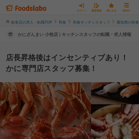
ログイン
新規登録
気になる
MENU
飲食店の求人・転職TOP
和食
和食キッチンスタッフ
愛知県の和
かにざんまい 小牧店 | キッチンスタッフの転職・求人情報
店長昇格後はインセンティブあり！
かに専門店スタッフ募集！