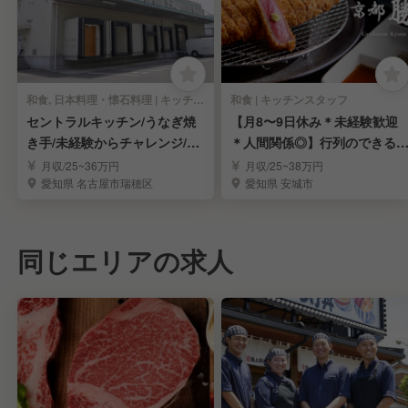
和食, 日本料理・懐石料理 | キッチンスタッフ
和食 | キッチンスタッフ
セントラルキッチン/うなぎ焼
【月8〜9日休み＊未経験歓迎
き手/未経験からチャレンジ/研
＊人間関係◎】行列のできる
修制度あり
カツ店「京都勝牛」
月収/25~36万円
月収/25~38万円
愛知県 名古屋市瑞穂区
愛知県 安城市
同じエリアの求人