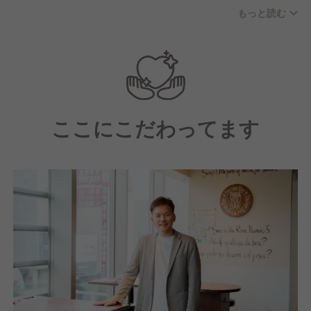
◎夢や目標を持って働きたい
もっと読む
◎たくさんの人と関わるのが好き
◎いつか独立してお店を持ちたい
◎自由度の高い会社で楽しく働きたい
◎将来は自分のお店を持ちたい・独立したい
◎働きがい・やりがいを感じられる仕事がしたい
◎飲食業の経験を活かしてステップアップしたい
ここにこだわってます
こんな方々は大歓迎♪あなたが選ぶどんな働き方も応
援し、人を幸せにしたいと考えるのがK-FOODSのス
タイル。長く活躍できる環境を整えてお待ちしており
ます。
ご興味のある方は情報盛りだくさんの求人情報をチェ
ックしてみてくださいね！