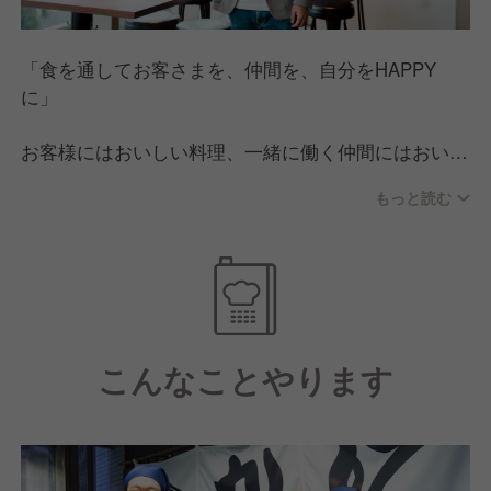
「食を通してお客さまを、仲間を、自分をHAPPY
に」
お客様にはおいしい料理、一緒に働く仲間にはおいし
い働き方を提供し、お客様も仲間も自分も、みんなを
もっと読む
幸せにしたい。K-FOODS株式会社は、本気でそれを
実現しようとしている会社です。飲食業の中でも珍し
い選択式の休日制度や頑張りに応じて支払われる豊富
な手当など、従業員が楽しく活躍していける環境整備
をし、自分らしい働き方を応援しています。
こんなことやります