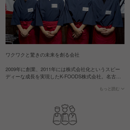
ワクワクと驚きの未来を創る会社
2009年に創業、2011年には株式会社化というスピー
ディーな成長を実現したK-FOODS株式会社。名古屋
を中心に順調に店舗数を拡大し、2025年には10店舗
もっと読む
出店を予定している急拡大企業へと成長。特に大ヒッ
ト業態である「かにざんまい」は、今後全国展開も視
野に入れております。「圧倒的な体験価値を提供し、
世の中にワクワクや驚きを創造する」という理念のも
と＜常識にとらわれないお店＞を作り続けることを追
い求め、お客様が楽しめるだけでなく、働く仲間にも