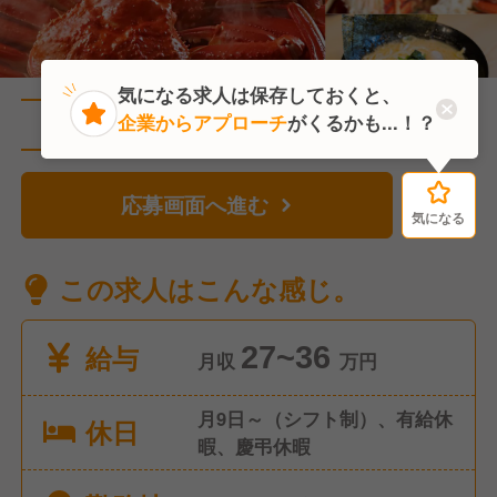
気になる求人は保存しておくと、
企業からアプローチ
がくるかも...！？
直近2人がこの求人を検討中
応募画面へ進む
気になる
気になる
この求人はこんな感じ。
給与
27~36
月収
万円
月9日～（シフト制）、有給休
休日
暇、慶弔休暇