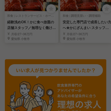
和食 | レストランサービス・ホールスタッフ
和食 | 調理見習い・調理補助
経験浅めOK！かに食べ放題の
安定した専門店で成長したい
店舗スタッフ／無理なく働けて
へ★かにざんまい スタッフ募
しっかり稼げる！
集★
月収/27~36万円
月収/27~36万円
愛知県 小牧市
愛知県 小牧市