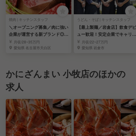
焼肉 | キッチンスタッフ
うどん・そば | キッチンスタッフ
＼オープニング募集／肉に強い
【最上製麺／岩倉店】飲食デ
企業が運営する新ブランド◎頑
ュー歓迎！安定企業でキャリ
張り＝キャリア直結
アップ◎
月収/28~35万円
月収/22~27万円
愛知県 名古屋市天白区
愛知県 岩倉市
かにざんまい 小牧店のほかの
求人