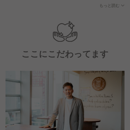
◎夢や目標を持って働きたい
もっと読む
◎たくさんの人と関わるのが好き
◎いつか独立してお店を持ちたい
◎自由度の高い会社で楽しく働きたい
◎将来は自分のお店を持ちたい・独立したい
◎働きがい・やりがいを感じられる仕事がしたい
◎飲食業の経験を活かしてステップアップしたい
ここにこだわってます
こんな方々は大歓迎♪あなたが選ぶどんな働き方も応
援し、人を幸せにしたいと考えるのがK-FOODSのス
タイル。長く活躍できる環境を整えてお待ちしており
ます。
ご興味のある方は情報盛りだくさんの求人情報をチェ
ックしてみてくださいね！