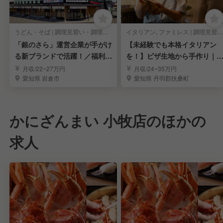
うどん・そば | 調理見習い・調理補助
イタリアン, ファミレス | 調理見習い・調理補助
「銀のさら」運営企業が手がけ
【未経験でも本格イタリアン
る新ブランドで活躍！／福利厚
を！】ピザ生地から手作り｜
生充実
だわり抜いた料理
月収/22~27万円
月収/24~35万円
愛知県 岩倉市
愛知県 丹羽郡扶桑町
かにざんまい 小牧店のほかの
求人