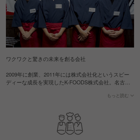
ワクワクと驚きの未来を創る会社
2009年に創業、2011年には株式会社化というスピー
ディーな成長を実現したK-FOODS株式会社。名古屋
を中心に順調に店舗数を拡大し、2025年には10店舗
もっと読む
出店を予定している急拡大企業へと成長。特に大ヒッ
ト業態である「かにざんまい」は、今後全国展開も視
野に入れております。「圧倒的な体験価値を提供し、
世の中にワクワクや驚きを創造する」という理念のも
と＜常識にとらわれないお店＞を作り続けることを追
い求め、お客様が楽しめるだけでなく、働く仲間にも