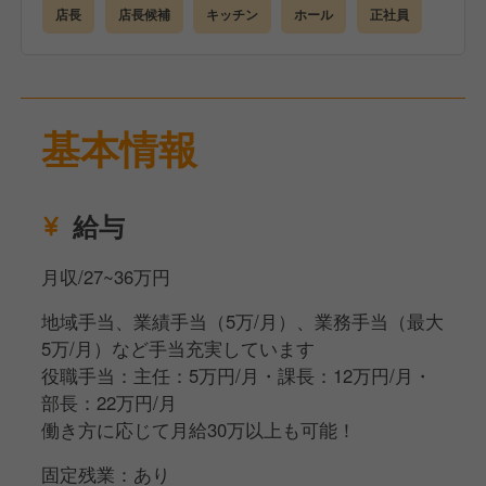
スグの入社も可能！
店長
店長候補
キッチン
ホール
正社員
＼
・ホール：お客様のご案内、配膳や片付け、お会計な
ど
基本情報
・キッチン：食材の管理、調理全般、メニュー開発な
ど
給与
・シフト作成、売上管理、発注業務、スタッフ育成な
どを、お任せします！
月収/27~36万円
地域手当、業績手当（5万/月）、業務手当（最大
まずは基本的な業務からスタート！
5万/月）など手当充実しています
経験や意欲に応じて店長業務を段階的にお任せします
役職手当：主任：5万円/月・課長：12万円/月・
✊
部長：22万円/月
働き方に応じて月給30万以上も可能！
店舗の業績が給与に直結する仕組みあり!
頑張りがしっかり反映されるのが魅力✨
固定残業：あり