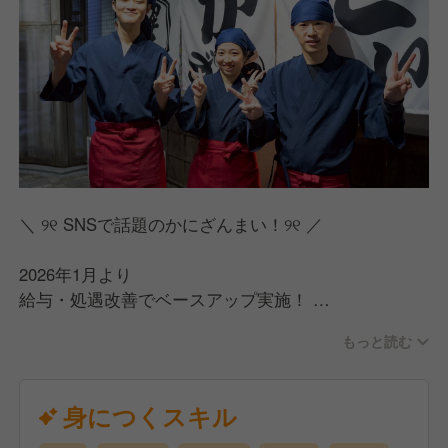
＼ ୨୧ SNSで話題のかにざんまい！୨୧ ／
2026年1月より
給与・処遇改善でベースアップ実施！
より働きやすい会社に進化します！
もっと読む
／
スピード面接・内定可能！
身につくスキル
応募から1週間以内に内定出せます！