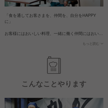
「食を通してお客さまを、仲間を、自分をHAPPY
に」
お客様にはおいしい料理、一緒に働く仲間にはおいし
い働き方を提供し、お客様も仲間も自分も、みんなを
もっと読む
幸せにしたい。K-FOODS株式会社は、本気でそれを
実現しようとしている会社です。飲食業の中でも珍し
い選択式の休日制度や頑張りに応じて支払われる豊富
な手当など、従業員が楽しく活躍していける環境整備
をし、自分らしい働き方を応援しています。
こんなことやります