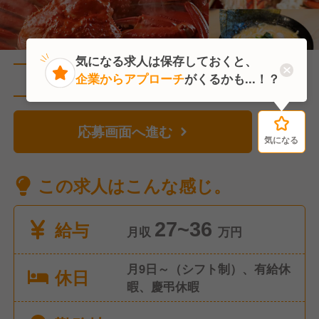
気になる求人は保存しておくと、
企業からアプローチ
がくるかも...！？
直近7人がこの求人を検討中
応募画面へ進む
気になる
気になる
この求人はこんな感じ。
給与
27~36
月収
万円
月9日～（シフト制）、有給休
休日
暇、慶弔休暇