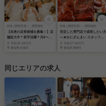
和食 | 調理見習い・調理補助
和食 | 調理見習い・調理補助
【未来の店長候補を募集！】店
安定した専門店で成長したい
舗拡大中＊若手活躍＊月8〜9
へ★かにざんまい スタッフ募
日休＊人間関係良し
集★
月収/25~38万円
月収/27~36万円
愛知県 安城市
愛知県 岡崎市
同じエリアの求人