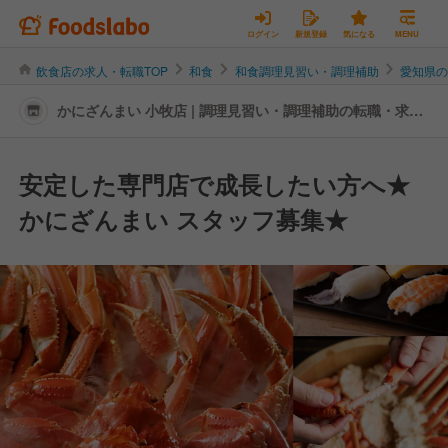
ログイン
新規登録
気になる
MENU
飲食店の求人・転職TOP
和食
和食調理見習い・調理補助
愛知県
かにざんまい 小牧店 | 調理見習い・調理補助の転職・求人
情報
安定した専門店で成長したい方へ★
かにざんまい スタッフ募集★