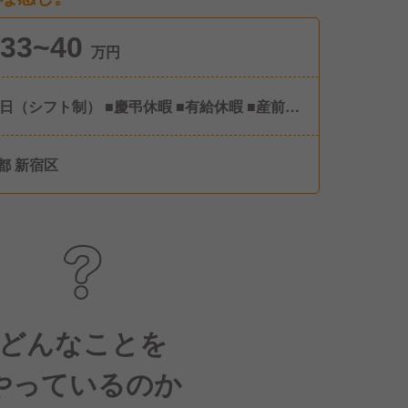
33~40
万円
9日（シフト制） ■慶弔休暇 ■有給休暇 ■産前産
暇 ■育児休暇 ■介護休暇 ■結婚休暇
都 新宿区
どんなことを
やっているのか