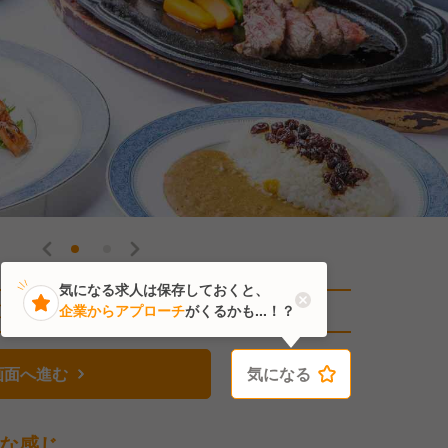
気になる求人は保存しておくと、
直近11人がこの求人を検討中
企業からアプローチ
がくるかも...！？
画面へ進む
気になる
気になる
な感じ。