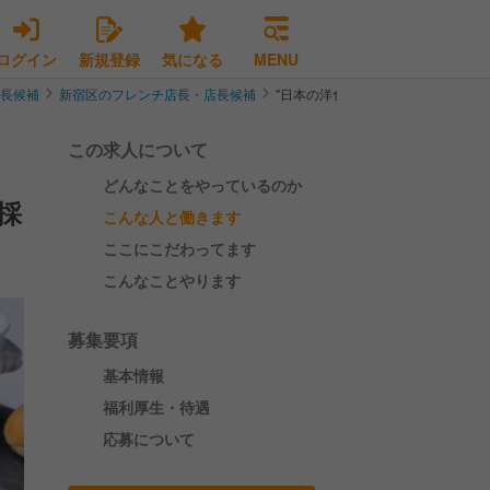
ログイン
新規登録
気になる
MENU
店長候補
新宿区のフレンチ店長・店長候補
"日本の洋食"とフレンチの本格レ
この求人について
どんなことをやっているのか
採
こんな人と働きます
ここにこだわってます
こんなことやります
募集要項
基本情報
福利厚生・待遇
応募について