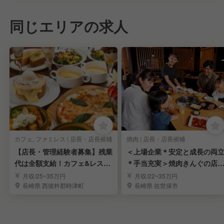
同じエリアの求人
カフェ, ファミレス | 店長・店長候補
焼肉 | 店長・店長候補
【店長・管理経験者募集】残業
＜上場企業＊安定と成長の両
代は全額支給！カフェ&レスト
＊手当充実＞焼肉きんぐの店
ラン店長候補募集
候補を募集中！
月収/25~35万円
月収/22~35万円
長崎県 西彼杵郡時津町
長崎県 佐世保市