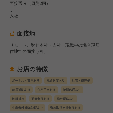
面接選考（原則2回）
↓
入社
面接地
リモート、弊社本社・支社（現職中の場合現居
住地での面接も可）
お店の特徴
ボーナス・賞与あり
昇給制度あり
社宅・寮完備
転居補助あり
住宅手当あり
特別休暇あり
制服貸与
研修制度あり
海外研修あり
生産者/生産地訪問あり
資格取得支援制度あり