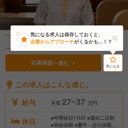
気になる求人は保存しておくと、
企業からアプローチ
がくるかも...！？
直近7人がこの求人を検討中
応募画面へ進む
気になる
気になる
この求人はこんな感じ。
給与
27~37
月収
万円
■年間休日115日 ■週休二日制
休日
■有給休暇 ■慶弔・忌引休暇 ■