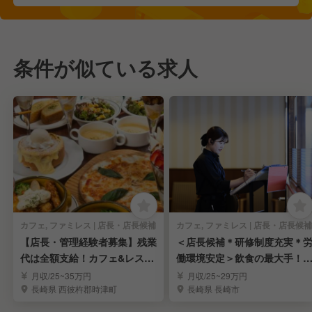
条件が似ている求人
カフェ, ファミレス | 店長・店長候補
カフェ, ファミレス | 店長・店長候補
【店長・管理経験者募集】残業
＜店長候補＊研修制度充実＊
代は全額支給！カフェ&レスト
働環境安定＞飲食の最大手！
ラン店長候補募集
かいらーくグループ
月収/25~35万円
月収/25~29万円
長崎県 西彼杵郡時津町
長崎県 長崎市