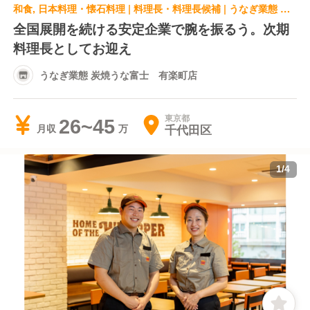
和食, 日本料理・懐石料理 | 料理長・料理長候補 | うなぎ業態 炭焼うな富士 有楽町店
全国展開を続ける安定企業で腕を振るう。次期
料理長としてお迎え
うなぎ業態 炭焼うな富士 有楽町店
東京都
26~45
千代田区
月収
1
/
4