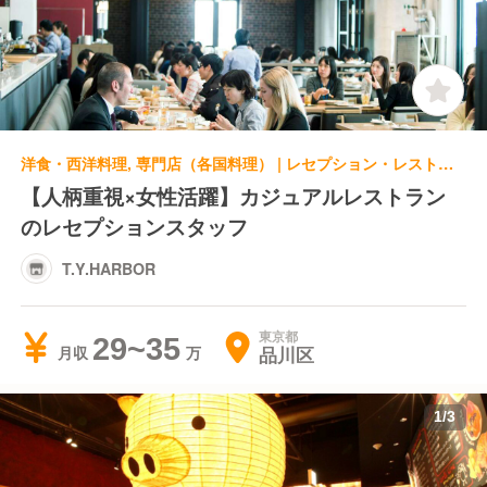
洋食・西洋料理, 専門店（各国料理） | レセプション・レストランレセプション | T.Y.HARBOR
【人柄重視×女性活躍】カジュアルレストラン
のレセプションスタッフ
T.Y.HARBOR
東京都
29~35
品川区
月収
1
/
3