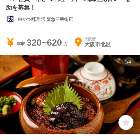
助を募集！
串かつ料理 活 阪急三番街店
大阪府
320~620
大阪市北区
年収
1
/
4