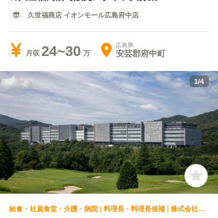
久世福商店 イオンモール広島府中店
広島県
24~30
安芸郡府中町
月収
1
/
4
給食・社員食堂・介護・病院 | 料理長・料理長候補 | 株式会社ディスコ 広島事業所 食堂