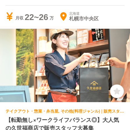
北海道
22~26
札幌市中央区
月収
テイクアウト・惣菜・弁当屋, その他(料理ジャンル) | 販売スタッフ | 久世福商店 イオンモール広島府中店
【転勤無し×ワークライフバランス◎】大人気
の久世福商店で販売スタッフ大募集