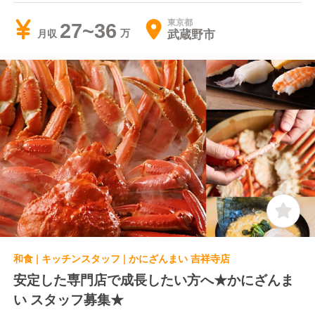
東京都
27~36
武蔵野市
月収
和食 | キッチンスタッフ | かにざんまい 吉祥寺店
安定した専門店で成長したい方へ★かにざんま
い スタッフ募集★