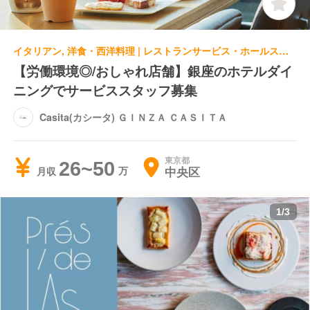
イタリアン, 洋食・西洋料理 | レストランサービス・ホールスタッフ | Casita(カシータ) ＧＩＮＺＡ ＣＡＳＩＴＡ
【労働環境◎/おしゃれ店舗】銀座のホテルダイ
ニングでサービススタッフ募集
Casita(カシータ) ＧＩＮＺＡ ＣＡＳＩＴＡ
東京都
26~50
中央区
月収
1
/
3