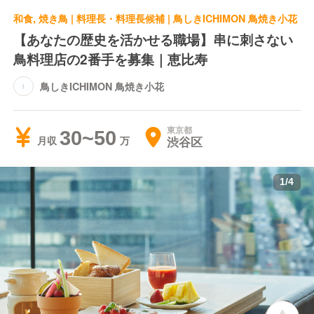
和食, 焼き鳥 | 料理長・料理長候補 | 鳥しきICHIMON 鳥焼き小花
【あなたの歴史を活かせる職場】串に刺さない
鳥料理店の2番手を募集｜恵比寿
鳥しきICHIMON 鳥焼き小花
東京都
30~50
渋谷区
月収
1
/
4