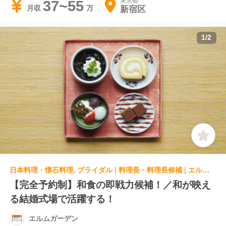
東京都
37~55
新宿区
月収
1
/
2
日本料理・懐石料理, ブライダル | 料理長・料理長候補 | エルムガーデン
【完全予約制】和食の即戦力候補！／和が映え
る結婚式場で活躍する！
エルムガーデン