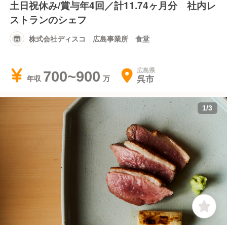
土日祝休み/賞与年4回／計11.74ヶ月分 社内レ
ストランのシェフ
株式会社ディスコ 広島事業所 食堂
広島県
700~900
呉市
年収
1
/
3