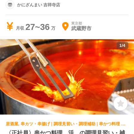
かにざんまい 吉祥寺店
東京都
27~36
武蔵野市
月収
1
/
4
居酒屋, 串カツ・串揚げ | 調理見習い・調理補助 | 串かつ料理 活 阪急三番街店
〈正社員〉串かつ料理 活 の調理見習い・補