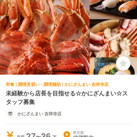
和食 | 調理見習い・調理補助 | かにざんまい 吉祥寺店
未経験から店長を目指せる☆かにざんまい☆ス
タッフ募集
かにざんまい 吉祥寺店
東京都
27~36