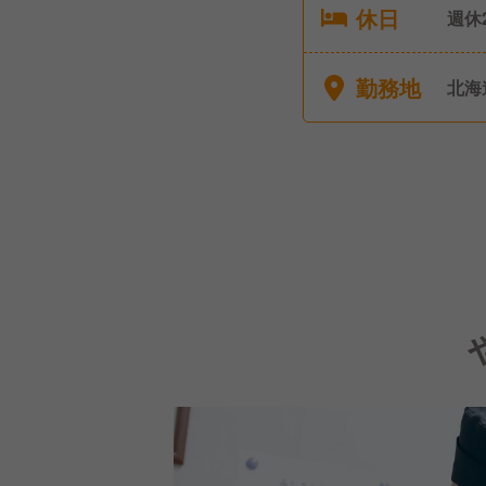
休日
週休
年次
育児
勤務地
北海
配偶
2日間
回、
れば
こと
す。 ★年間休日108日 有休消化や全店休業など含
めて