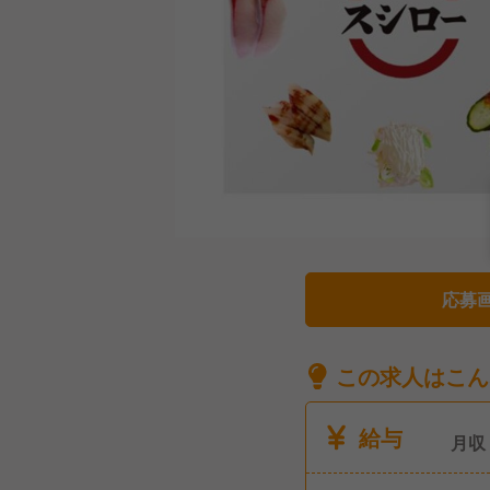
応募
この求人はこん
給与
月収