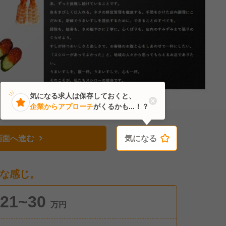
気になる求人は保存しておくと、
企業からアプローチ
がくるかも...！？
画面へ進む
気になる
気になる
な感じ。
21~30
万円