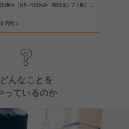
2日制 ■（月8～9日休み。曜日はシフト制） ■
有給休暇 ■産前・産後休暇（取得実績あり） ■
休業（取得実績あり） ■介護休業 ■慶弔休暇 ■
道 函館市
者出産休暇 ■ファミリータイム制度 ■全店休業
 ※今年は5/10，11に実施しました！ ★年2
5日間の連休取得を推奨しています！ 店長にな
シフトは自分で作成できるため、3連休を取る
も可能。プライベートも大切にできる会社で
、全社員108日以上お休みを取っています！
どんなことを
やっているのか