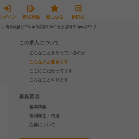
ログイン
新規登録
気になる
MENU
中／店長候補◎平均年休実績120日以上/店長平均年収621万円！
この求人について
どんなことをやっているのか
こんな人と働きます
ここにこだわってます
こんなことやります
募集要項
基本情報
福利厚生・待遇
応募について