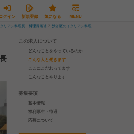
ログイン
新規登録
気になる
MENU
イタリアン料理長・料理長候補
渋谷区のイタリアン料理長・料理長候補
雑誌掲
この求人について
どんなことをやっているのか
長
こんな人と働きます
ここにこだわってます
こんなことやります
募集要項
基本情報
福利厚生・待遇
応募について