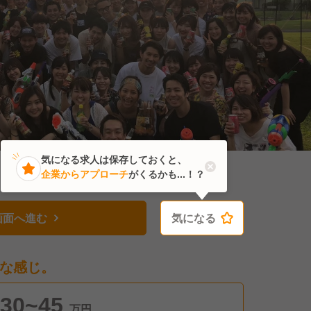
気になる求人は保存しておくと、
企業からアプローチ
がくるかも...！？
画面へ進む
気になる
気になる
な感じ。
30~45
万円