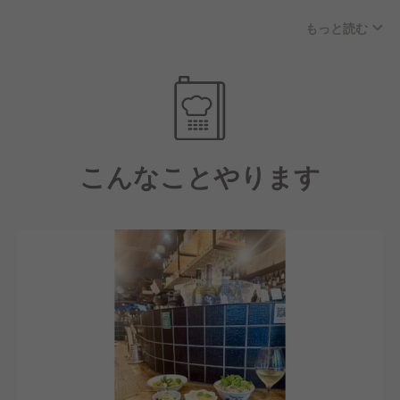
連さんやその方が連れてきてくれた新しいお客様との
《こんな人に来てほしい！》
もっと読む
繋がりが生まれ、地域に根付いた愛されるお店となっ
■人間性・素直さを大切にできる方
ています。
■言い訳をせず、前向きに物事に取り組める方
カウンター越しにお客様と顔を見て会話できる距離の
■周りにいい影響を与えられる方
近さが、このお店ならではの魅力です。
■自分の夢や目標を持って仕事に向き合える方
【スキルもキャリアも上げていけます！】
こんなことやります
当社では希望者にはワインスクールへの参加を支援し
ており、ソムリエや日本酒ディプロマなどの資格取得
も応援しています。
また、毎月全店舗でおこなうメニュー開発では、年次
や経験に関係なく自分のアイデアを形にできる機会が
あります。
さらに今後は年間2〜4店舗ペースでの新規出店を予定
しており、新店や新業態の立ち上げに携わるチャンス
も豊富にあります。