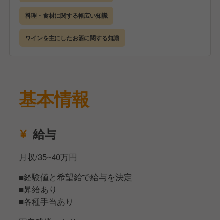
業務に関しては、調理をメインにカウンター越しの接
やスキルをしっかり積んでいただける環境です。
客もお任せします。
料理・食材に関する幅広い知識
お客様との距離が近い環境だからこそ、料理を提供し
自分の人生の目標や夢を実現するための手段として、
ながら自然とコミュニケーションが生まれる場面も多
ワインを主にしたお酒に関する知識
当社「マイルデザイン」という場所を使ってほしい
いお店です。
——そんな想いで、一緒に働く仲間をお待ちしていま
す。
まずは店舗や会社の雰囲気を知るところからスター
ト。
基本情報
現場で実際に働きながら、業務内容への理解を深めて
いきます。
慣れてきたら、仕入れや在庫管理・原価管理、新メニ
給与
ューの考案など、キッチン業務全般を担っていただき
ます。
月収/35~40万円
分からないことや不安なことがあれば、いつでも相談
■経験値と希望給で給与を決定
できる環境がありますので、安心して取り組んでくだ
■昇給あり
さい。
■各種手当あり