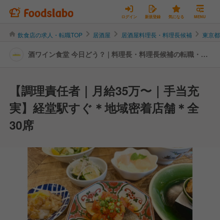
ログイン
新規登録
気になる
MENU
飲食店の求人・転職TOP
居酒屋
居酒屋料理長・料理長候補
東京
酒ワイン食堂 今日どう？ | 料理長・料理長候補の転職・求
人情報
【調理責任者｜月給35万〜｜手当充
実】経堂駅すぐ＊地域密着店舗＊全
30席