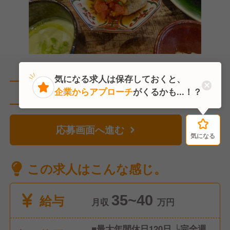
気になる求人は保存しておくと、
企業からアプローチ
がくるかも...！？
直近5人がこの求人を検討中
応募画面へ進む
気になる
気になる
この求人はこんな感じ。
給与
35~40
月収
万円
■最大年間休日120日 └完全週