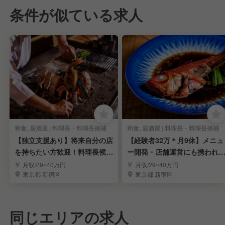
条件が似ている求人
和食, 居酒屋 | 料理長・料理長候補
和食, 居酒屋 | 料理長・料理長候補
【独立支援あり】将来自分の店
【経験者32万＊月9休】メニュ
を持ちたい方歓迎！料理長候補
ー開発・店舗運営にも携われ
募集
料理長候補募集
月収/29~40万円
月収/29~40万円
東京都 新宿区
東京都 新宿区
同じエリアの求人