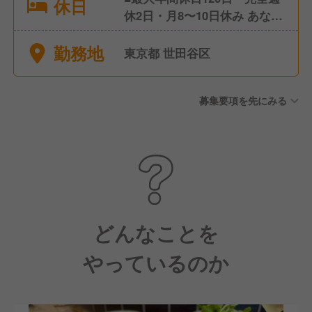
休日
休2日・月8〜10日休み あなた
のライフスタイルに合わせて
勤務地
選択可能 休みが多くても給与
東京都 世田谷区
の調整ができればOK！ ■年末
年始休暇 ■有給休暇(取得率も
募集要項を先にみる
高いです) ■慶弔休暇 ■育休・
産休
どんなことを
やっているのか