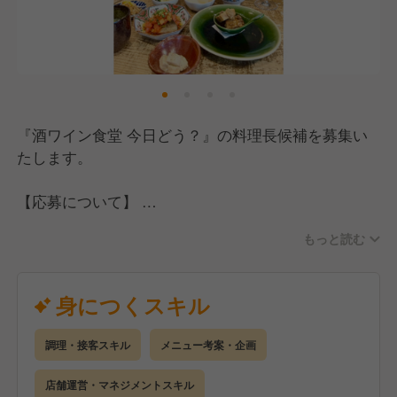
【あなたのライフスタイル、夢や目的達成のため
に…】
料理長候補での給与は月給35万円〜40万円に設定し
ていますが、経験値と希望給で給与を決定します。
また、昇給・賞与に加えソムリエや日本酒ディプロマ
『酒ワイン食堂 今日どう？』の料理長候補を募集い
などの資格手当も支給していますので、頑張りはしっ
たします。
かりと給与に反映されます。
【応募について】
休みは自身のライフスタイルに合わせて柔軟に調整で
今回は経験者採用として、飲食店での調理経験がある
きる環境で、月8日休みの確保はもちろんですが、完
もっと読む
方を探しています。
全週休2日・最大年間休日120日も可能です。
料理長やマネジメント経験がある方は即戦力として、
大歓迎です！
身につくスキル
そして私たちが大切にしているのは、スタッフ一人ひ
ブランクある方も大丈夫ですので、ぜひご応募くださ
とりがこの会社を通して何を成し遂げたいかを持って
い！
働いてくれることです。
調理・接客スキル
メニュー考案・企画
大きな夢でも小さな目標でも構いません。将来的に独
【仕事内容】
店舗運営・マネジメントスキル
立を目指している方も、自分のお店を持つための経験