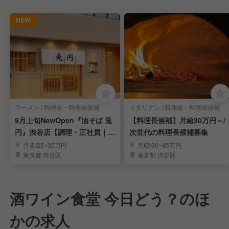
NEW
ラーメン | 料理長・料理長候補
イタリアン | 料理長・料理長候補
9月上旬NewOpen『油そば 兎
【料理長候補】月給30万円～/
円』渋谷店【調理・正社員｜店
次世代の料理長候補募集
長候補】
月収/25~35万円
月収/30~45万円
東京都 渋谷区
東京都 渋谷区
酒ワイン食堂 今日どう？のほ
かの求人