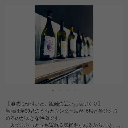
そして、私たちはスキルや経験ではなく、あなたの
「人間性と素直さ」を見ています。
これには、日本が誇る実業家・稲盛和夫氏が唱えた
「人生の方程式＝能力×情熱×考え方」という言葉が
根底にあります。
能力や情熱はもちろん大切ですが、中でも「考え方」
がプラスに向いているかどうかが、仕事においては最
も重要だと考えています。
疲れた時やしんどい時、誰だってネガティブな気持ち
になることはあります。
ただ、それを口に出して周りに伝えてしまうと、スタ
ッフにもお客様にも伝染していってしまう。
だからこそ私たちは、口に出す言葉はポジティブに、
【地域に根付いた、距離の近いお店づくり】
周りにいい影響を与えられる人と一緒に働きたいと考
当店は全30席のうちカウンター席が15席と半分を占
えています。
めるのが大きな特徴です。
一人でふらっと立ち寄れる気軽さがあるからこそ、常