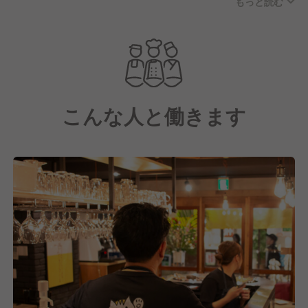
もっと読む
ターが半分を占めるのが特徴です。
一人でふらっと立ち寄れる気軽さと、地域の方々が集
う温かい雰囲気が魅力で、客層は地域の方がメインに
家族連れの方もいらっしゃるなど幅広く、様々なシー
ンでご利用いただいているため、客単価も1,500円〜
8,000円と幅広くなっています。
こんな人と働きます
メニューはじっくり煮込んだ豚の角煮や牛ホホの煮込
み料理をはじめ、酒のアテになる一品料理を幅広く提
供しています。
煮込み料理は手作りのソースにこだわり、数量限定で
の提供となるほど人気のメニューです。そのほかにも
季節の食材を取り入れたメニューを揃えており、何度
来ても飽きないラインナップとなっています。
お酒はワインをグラスで8種類・ボトル20種類以上、
日本酒は常時10種類に加え季節のお酒や隠し酒も揃え
ており、好みに合わせた提案もできるスタイルです。