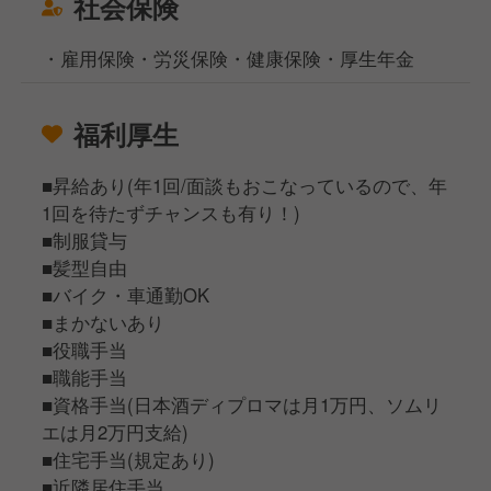
社会保険
・雇用保険・労災保険・健康保険・厚生年金
福利厚生
■昇給あり(年1回/面談もおこなっているので、年
1回を待たずチャンスも有り！)
■制服貸与
■髪型自由
■バイク・車通勤OK
■まかないあり
■役職手当
■職能手当
■資格手当(日本酒ディプロマは月1万円、ソムリ
エは月2万円支給)
■住宅手当(規定あり)
■近隣居住手当