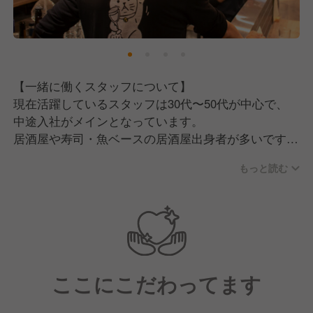
料理との相性を考えながら、気軽にワインや日本酒を
楽しめるお店となっています。
2019年12月のオープン以来、おかげさまで地域に根
付いた愛されるお店となっています。
【一緒に働くスタッフについて】
これからも変わらず、「ワインって面白い！」と思っ
現在活躍しているスタッフは30代〜50代が中心で、
ていただけるきっかけを一つひとつ作り続けていきま
中途入社がメインとなっています。
す。
居酒屋や寿司・魚ベースの居酒屋出身者が多いです
そこで現在は、一緒にお店を盛り上げていただける新
が、中にはお店のファンになって「ここで働きた
しい仲間を募集中です！
もっと読む
い！」と入社してきたカフェ業態のマネージャー出身
者もいるなど、多様なバックグラウンドを持つメンバ
ーが集まっています。
【私たちが採用の中で大切にしていること】
一人でふらっと来てくれるお客様や地域の常連さんが
ここにこだわってます
多いお店だからこそ、カウンター越しに自然体でコミ
ュニケーションが取れる方に向いているお店です。