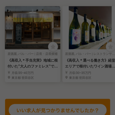
居酒屋, バル・バー | 店長・店長候補
居酒屋, バル・バー | レストランサービス・ホールスタッフ
《高収入＊手当充実》地域に根
《高収入＊選べる働き方》経
付いた"大人のファミレス"で店
エリアで根付いたワイン酒場
長候補を募集！
STAFF募集！
月収/35~40万円
月収/30~35万円
東京都 世田谷区
東京都 世田谷区