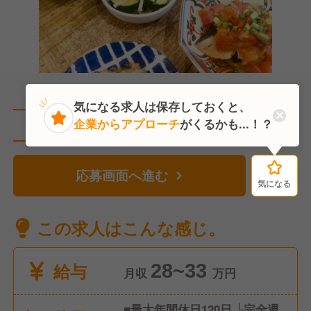
気になる求人は保存しておくと、
企業からアプローチ
がくるかも...！？
直近2人がこの求人を検討中
応募画面へ進む
気になる
気になる
この求人はこんな感じ。
給与
28~33
月収
万円
■最大年間休日120日 └完全週