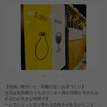
そして、私たちはスキルや経験ではなく、あなたの
「人間性と素直さ」を見ています。
これには、日本が誇る実業家・稲盛和夫氏が唱えた
「人生の方程式＝能力×情熱×考え方」という言葉が
根底にあります。
能力や情熱はもちろん大切ですが、中でも「考え方」
がプラスに向いているかどうかが、仕事においては最
も重要だと考えています。
疲れた時やしんどい時、誰だってネガティブな気持ち
になることはあります。
ただ、それを口に出して周りに伝えてしまうと、スタ
ッフにもお客様にも伝染していってしまう。
だからこそ私たちは、口に出す言葉はポジティブに、
【地域に根付いた、距離の近いお店づくり】
周りにいい影響を与えられる人と一緒に働きたいと考
当店は全30席のうちカウンター席が15席と半分を占
えています。
めるのが大きな特徴です。
一人でふらっと立ち寄れる気軽さがあるからこそ、常