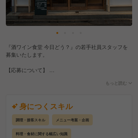
をどんどん形にできる機会があります。
【働き方も、将来の夢も、大切にできる環境です！】
若手スタッフでも月給28万円〜33万円からスタート
できますし、経験値と希望給で給与を決定するので、
『酒ワイン食堂 今日どう？』の若手社員スタッフを
まずは気軽に相談してください！
募集いたします。
昇給・賞与に加えソムリエや日本酒ディプロマなどの
資格手当も支給されるので、頑張った分はしっかり給
【応募について】
与に反映されます。
今回は未経験〜経験が浅い方を対象とした募集です。
もっと読む
飲食店での勤務経験がある方はもちろん、これから飲
お休みも自身のライフスタイルに合わせて柔軟に調整
食業界にチャレンジしたい方も大歓迎！
できて、月8日休みの確保はもちろん、完全週休2日・
ブランクがある方も大丈夫ですので、ぜひお気軽にご
身につくスキル
最大年間休日120日も可能です。
応募ください！
そして私たちが大切にしているのは、あなたがこの会
調理・接客スキル
メニュー考案・企画
【仕事内容】
社を通して何を成し遂げたいかを持って働いてくれる
まずは店舗や会社の雰囲気を知るところからスター
料理・食材に関する幅広い知識
ことです。