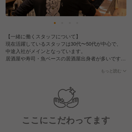
料理との相性を考えながら、気軽にワインや日本酒を
楽しめるお店となっています。
2019年12月のオープン以来、おかげさまで地域に根
付いた愛されるお店となっています。
【一緒に働くスタッフについて】
これからも変わらず、「ワインって面白い！」と思っ
現在活躍しているスタッフは30代〜50代が中心で、
ていただけるきっかけを一つひとつ作り続けていきま
中途入社がメインとなっています。
す。
居酒屋や寿司・魚ベースの居酒屋出身者が多いです
そこで現在は、一緒にお店を盛り上げていただける新
が、中にはお店のファンになって「ここで働きた
しい仲間を募集中です！
もっと読む
い！」と入社してきたカフェ業態のマネージャー出身
者もいるなど、多様なバックグラウンドを持つメンバ
ーが集まっています。
【私たちが採用の中で大切にしていること】
一人でふらっと来てくれるお客様や地域の常連さんが
ここにこだわってます
多いお店だからこそ、カウンター越しに自然体でコミ
ュニケーションが取れる方に向いているお店です。