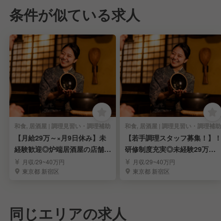
条件が似ている求人
和食, 居酒屋 | 調理見習い・調理補助
和食, 居酒屋 | 調理見習い・調理補助
【月給29万～×月9日休み】未
【若手調理スタッフ募集！】
経験歓迎◎炉端居酒屋の店舗ス
研修制度充実◎未経験29万円
タッフ募集！
＊月9休み
月収/29~40万円
月収/29~40万円
東京都 新宿区
東京都 新宿区
同じエリアの求人