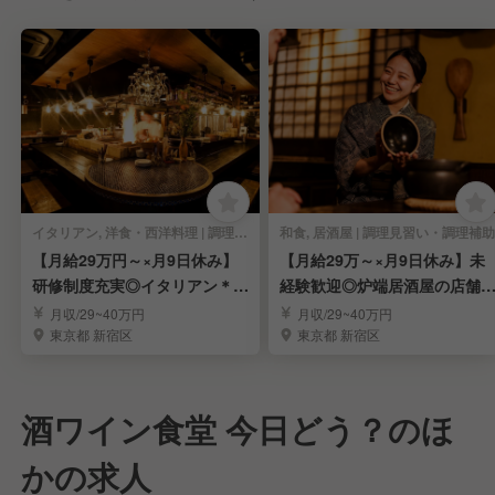
イタリアン, 洋食・西洋料理 | 調理見習い・調理補助
和食, 居酒屋 | 調理見習い・調理補助
【月給29万円～×月9日休み】
【月給29万～×月9日休み】未
研修制度充実◎イタリアン＊店
経験歓迎◎炉端居酒屋の店舗
舗スタッフ募集
タッフ募集！
月収/29~40万円
月収/29~40万円
東京都 新宿区
東京都 新宿区
酒ワイン食堂 今日どう？のほ
かの求人