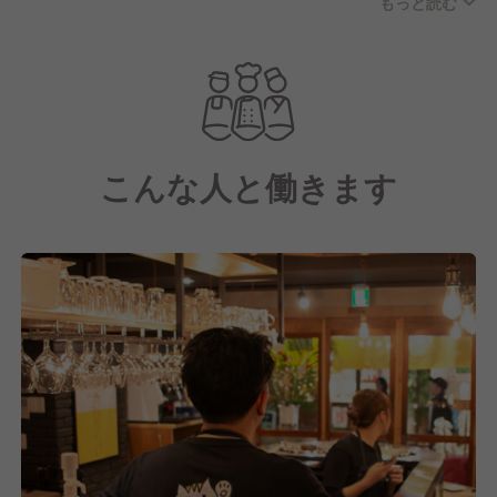
もっと読む
ターが半分を占めるのが特徴です。
一人でふらっと立ち寄れる気軽さと、地域の方々が集
う温かい雰囲気が魅力で、客層は地域の方がメインに
家族連れの方もいらっしゃるなど幅広く、様々なシー
ンでご利用いただいているため、客単価も1,500円〜
8,000円と幅広くなっています。
こんな人と働きます
メニューはじっくり煮込んだ豚の角煮や牛ホホの煮込
み料理をはじめ、酒のアテになる一品料理を幅広く提
供しています。
煮込み料理は手作りのソースにこだわり、数量限定で
の提供となるほど人気のメニューです。そのほかにも
季節の食材を取り入れたメニューを揃えており、何度
来ても飽きないラインナップとなっています。
お酒はワインをグラスで8種類・ボトル20種類以上、
日本酒は常時10種類に加え季節のお酒や隠し酒も揃え
ており、好みに合わせた提案もできるスタイルです。