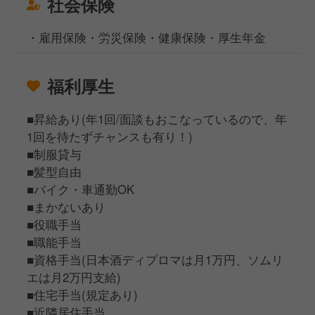
社会保険
・雇用保険・労災保険・健康保険・厚生年金
福利厚生
■昇給あり(年1回/面談もおこなっているので、年
1回を待たずチャンスも有り！)
■制服貸与
■髪型自由
■バイク・車通勤OK
■まかないあり
■役職手当
■職能手当
■資格手当(日本酒ディプロマは月1万円、ソムリ
エは月2万円支給)
■住宅手当(規定あり)
■近隣居住手当