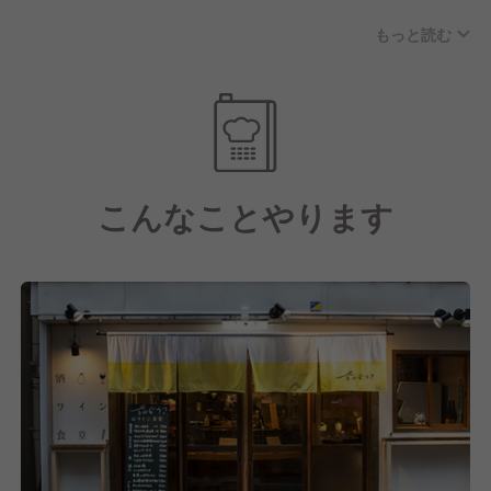
連さんやその方が連れてきてくれた新しいお客様との
《こんな人に来てほしい！》
もっと読む
繋がりが生まれ、地域に根付いた愛されるお店となっ
■人間性・素直さを大切にできる方
ています。
■言い訳をせず、前向きに物事に取り組める方
カウンター越しにお客様と顔を見て会話できる距離の
■周りにいい影響を与えられる方
近さが、このお店ならではの魅力です。
■自分の夢や目標を持って仕事に向き合える方
【未経験OK！飲食における基本から応用まで学べる
こんなことやります
環境！】
若手スタッフの募集として、飲食の経験が浅い方・未
経験の方でも大歓迎です！
当店では接客と調理の両方を担当していただくので、
料理の基礎から接客スキルまで幅広く身につけられま
す。
さらに当社では希望者にはワインスクールへの参加を
支援しており、ソムリエや日本酒ディプロマなどの資
格取得も応援しています。毎月全店舗でおこなうメニ
ュー開発では、年次や経験に関係なく自分のアイデア