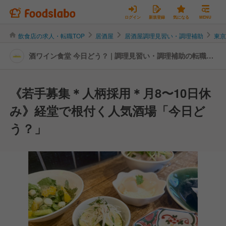
ログイン
新規登録
気になる
MENU
飲食店の求人・転職TOP
居酒屋
居酒屋調理見習い・調理補助
東
酒ワイン食堂 今日どう？ | 調理見習い・調理補助の転職・
求人情報
《若手募集＊人柄採用＊月8〜10日休
み》経堂で根付く人気酒場「今日ど
う？」