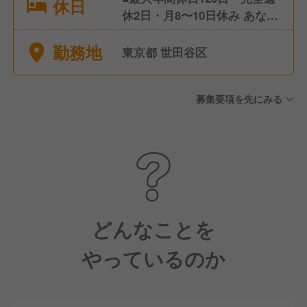
休日
休2日・月8〜10日休み あなた
のライフスタイルに合わせて
勤務地
選択可能 休みが多くても給与
東京都 世田谷区
の調整ができればOK！ ■年末
年始休暇 ■有給休暇(取得率も
募集要項を先にみる
高いです) ■慶弔休暇 ■育休・
産休
どんなことを
やっているのか