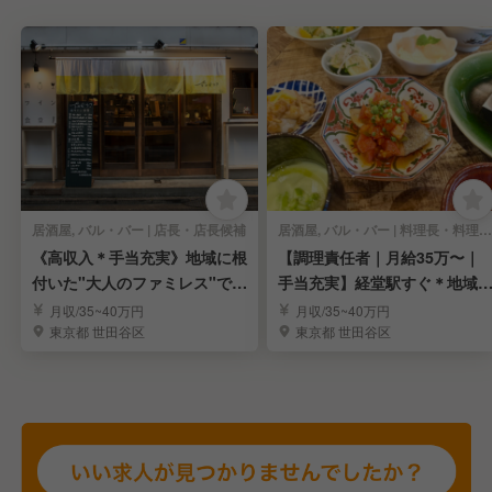
居酒屋, バル・バー | 店長・店長候補
居酒屋, バル・バー | 料理長・料理長候補
《高収入＊手当充実》地域に根
【調理責任者｜月給35万〜｜
付いた"大人のファミレス"で店
手当充実】経堂駅すぐ＊地域
長候補を募集！
着店舗＊全30席
月収/35~40万円
月収/35~40万円
東京都 世田谷区
東京都 世田谷区