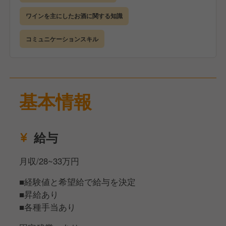
ト。
大きな夢でも小さな目標でも構いません。将来的に独
現場で実際に働きながら、業務内容への理解を深めて
ワインを主にしたお酒に関する知識
立を目指している方も、自分のお店を持つための経験
いきます。
やスキルをここでしっかり積んでいただけます。
コミュニケーションスキル
業務に関しては調理のほか、接客もお願いしていきま
自分の人生の目標や夢を実現するための手段として、
す。
当社「マイルデザイン」という場所を使ってほしい
まずは簡単なメニューから少しずつ覚えていけるの
——そんな想いで、あなたのご応募をお待ちしていま
で、調理が不安な方もご安心ください！
基本情報
す！
慣れてきたら仕入れや在庫管理・原価管理、新メニュ
ーの考案など、様々な業務にも携わっていただきま
す。
給与
ワインの勉強をしてソムリエを目指していくこともで
月収/28~33万円
きますし、あなたのアイデアをダイレクトにお店に反
映させることができます。
■経験値と希望給で給与を決定
分からないことや不安なことがあれば、いつでも相談
■昇給あり
できる環境がありますので、安心して取り組んでくだ
■各種手当あり
さい。