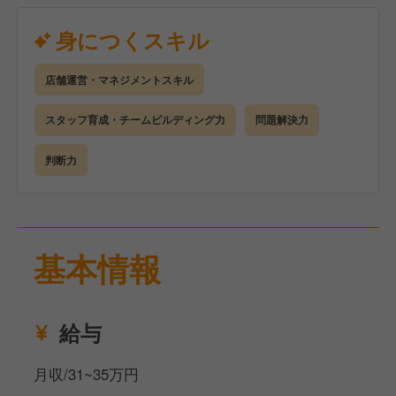
ジションです。将来的には店長として、スタッフが働
きやすく、お客様に選ばれる店舗の運営を担っていた
身につくスキル
だくことを期待しています。
店舗運営・マネジメントスキル
スタッフ育成・チームビルディング力
問題解決力
判断力
基本情報
給与
月収/31~35万円