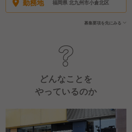
勤務地
土日休みも可能。 ■産前産後
福岡県 北九州市小倉北区
休暇（取得・復職実績あり）
■育児休暇（取得・復職実績あ
募集要項を先にみる
り） ■有給休暇（半年後に10
日間付与） ■介護休暇 ■慶弔
休暇
どんなことを
やっているのか