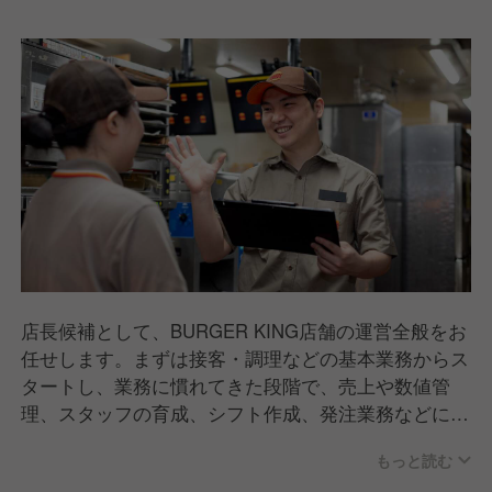
店長候補として、BURGER KING店舗の運営全般をお
任せします。まずは接客・調理などの基本業務からス
タートし、業務に慣れてきた段階で、売上や数値管
理、スタッフの育成、シフト作成、発注業務などにも
携わっていただきます。現場を理解したうえで店舗づ
もっと読む
くりに関われるため、裁量とやりがいを実感できるポ