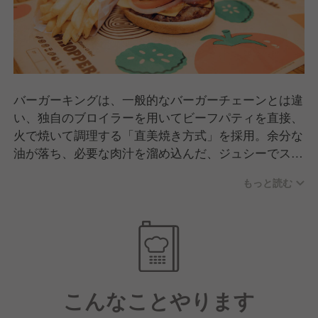
バーガーキングは、一般的なバーガーチェーンとは違
い、独自のブロイラーを用いてビーフパティを直接、
火で焼いて調理する「直美焼き方式」を採用。余分な
油が落ち、必要な肉汁を溜め込んだ、ジュシーでスモ
ーキーなビーフパティに仕上がります。肉のおいしさ
もっと読む
を存分にお楽しみいただける、バーガーキングのこだ
わりです。
こんなことやります