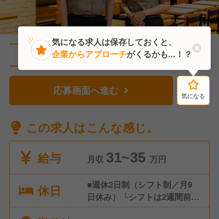
気になる求人は保存しておくと、
企業からアプローチ
がくるかも...！？
直近1人がこの求人を検討中
応募画面へ進む
気になる
気になる
この求人はこんな感じ。
給与
31~35
月収
万円
■週休2日制（シフト制／月9
休日
日休み） └シフトは2週間前ご
とに提出。 └店舗状況により