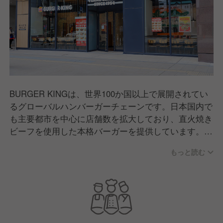
BURGER KINGは、世界100か国以上で展開されてい
るグローバルハンバーガーチェーンです。日本国内で
も主要都市を中心に店舗数を拡大しており、直火焼き
ビーフを使用した本格バーガーを提供しています。イ
ートイン・テイクアウトのほか、デリバリー対応店舗
もっと読む
も増え、幅広いお客様のライフスタイルに合わせたサ
ービスを展開。品質とボリュームにこだわり、日常使
いから特別な食事まで、多くの方に親しまれているブ
ランドです。