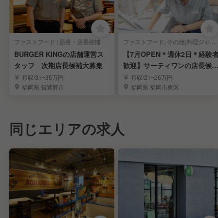
ファストフード | 店長・店長候補
ファストフード, その他(料理ジャンル) | 店長・店長候補
BURGER KINGの店舗運営ス
【7月OPEN＊週休2日＊経験
タッフ 次期店長候補大募集
歓迎】サーティワンの店長候
募集／和白丘
月収/31~35万円
月収/21~26万円
福岡県 筑紫野市
福岡県 福岡市東区
同じエリアの求人