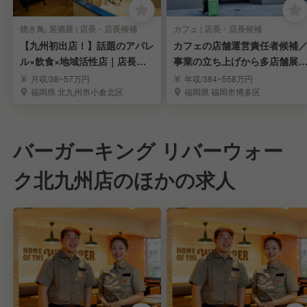
焼き鳥, 居酒屋 | 店長・店長候補
カフェ | 店長・店長候補
【九州初出店！】話題のアパレ
カフェの店舗運営責任者候補
ル×飲食×地域活性店｜店長・
事業の立ち上げから多店舗展
店長候補求む
まで担う
月収/38~57万円
年収/384~558万円
福岡県 北九州市小倉北区
福岡県 福岡市博多区
バーガーキング リバーウォー
ク北九州店のほかの求人