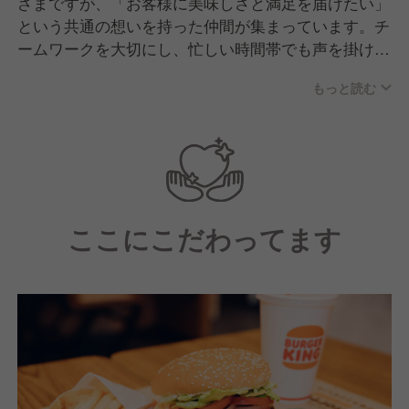
ざまですが、「お客様に美味しさと満足を届けたい」
という共通の想いを持った仲間が集まっています。チ
ームワークを大切にし、忙しい時間帯でも声を掛け合
いながら協力して仕事を進める、活気のある職場で
もっと読む
す。未経験からスタートしたスタッフも多く、先輩が
丁寧にサポートする風土が根付いているため、安心し
て成長できる環境です。
ここにこだわってます