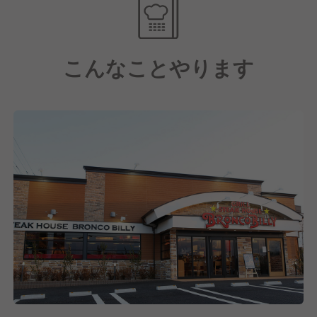
モニターで肉を焼く様子やサラダバーの様子を見るこ
とができ、待ち時間も楽しめるよう工夫されていま
す。こうした設計により、味や食感だけでなく肉の焼
こんなことやります
ける音、匂い、映像といった五感全てで楽しむお店を
創り上げています！