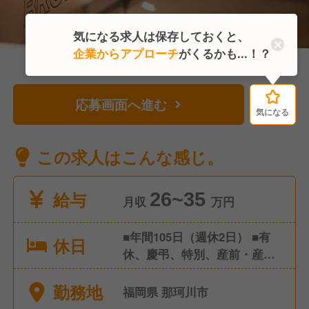
気になる求人は保存しておくと、
企業からアプローチ
がくるかも...！？
応募画面へ進む
気になる
気になる
この求人はこんな感じ。
給与
26~35
月収
万円
■年間105日（週休2日） ■有
休日
休、慶弔、特別、産前・産
後・育児・介護休暇 ■大晦
勤務地
日・元旦全店休業、定休日
福岡県 那珂川市
（年7日）