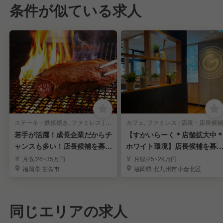
条件が似ている求人
ステーキ・鉄板焼き, ファミレス | 店長・店長候補
カフェ, ファミレス | 店長・店長候補
若手が活躍！成長企業だからチ
【すかいらーく＊店舗拡大中
ャンスも多い！店長候補を募
ホワイト環境】店長候補を募
集！
｜飲食経験者歓迎！
月収/26~35万円
月収/25~29万円
福岡県 古賀市
福岡県 北九州市小倉北区
同じエリアの求人