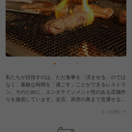
私たちが目指すのは、ただ食事を「済ませる」のでは
なく、素敵な時間を「過ごす」ことができるレストラ
ン。そのために、エンタテインメント性のある店舗作
りを徹底しています。全店、厨房の奥まで見通せるオ
ープンキッチンを採用。お店に入って目に飛び込んで
もっと読む
くるのは、お米を炊き上げる大かまど、焼かれるステ
ーキ、そして、中央の彩り鮮やかなサラダバー、開放
感あふれる店舗設計が特徴です。さらに複数のライブ