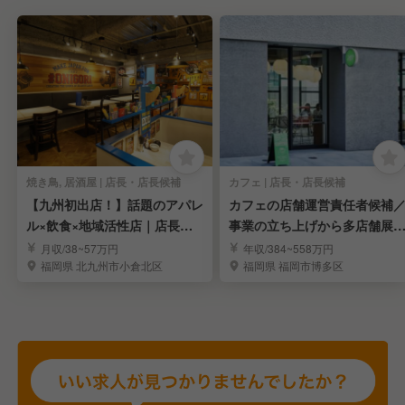
焼き鳥, 居酒屋 | 店長・店長候補
カフェ | 店長・店長候補
【九州初出店！】話題のアパレ
カフェの店舗運営責任者候補
ル×飲食×地域活性店｜店長・
事業の立ち上げから多店舗展
店長候補求む
まで担う
月収/38~57万円
年収/384~558万円
福岡県 北九州市小倉北区
福岡県 福岡市博多区