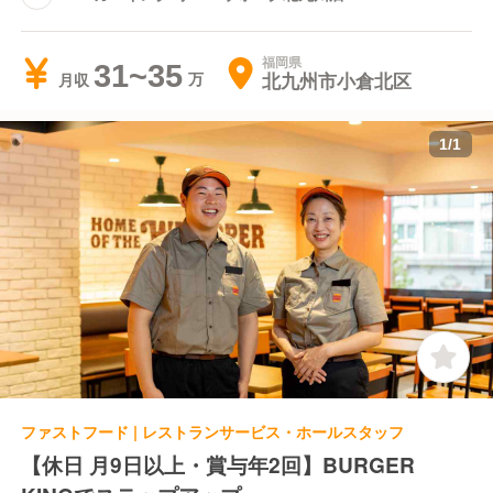
福岡県
31~35
北九州市小倉北区
月収
1
/
1
ファストフード | レストランサービス・ホールスタッフ
【休日 月9日以上・賞与年2回】BURGER