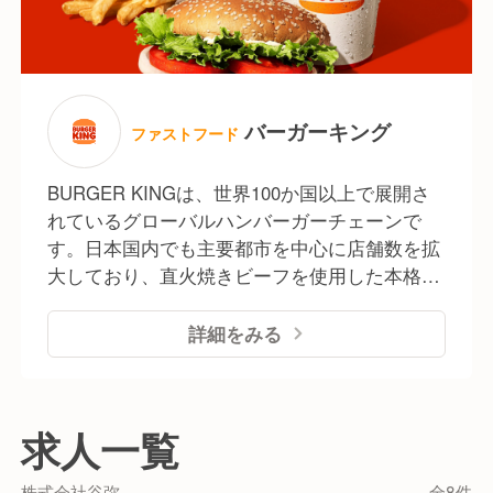
バーガーキング
ファストフード
BURGER KINGは、世界100か国以上で展開さ
れているグローバルハンバーガーチェーンで
す。日本国内でも主要都市を中心に店舗数を拡
大しており、直火焼きビーフを使用した本格バ
ーガーを提供しています。イートイン・テイク
アウトのほか、デリバリー対応店舗も増え、幅
詳細をみる
広いお客様のライフスタイルに合わせたサービ
スを展開。品質とボリュームにこだわり、日常
使いから特別な食事まで、多くの方に親しまれ
求人一覧
ているブランドです。
株式会社谷弥
全8件