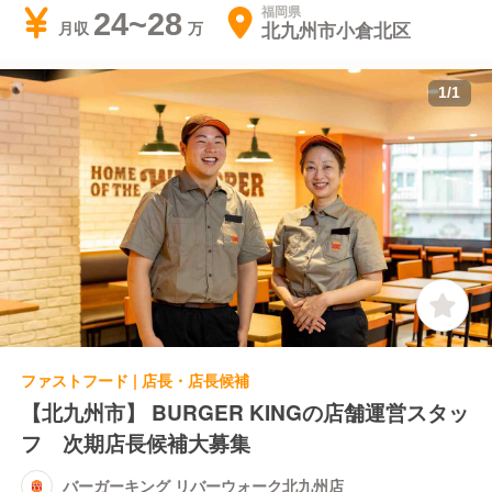
福岡県
24~28
北九州市小倉北区
月収
1
/
1
ファストフード | 店長・店長候補
【北九州市】 BURGER KINGの店舗運営スタッ
フ 次期店長候補大募集
バーガーキング リバーウォーク北九州店