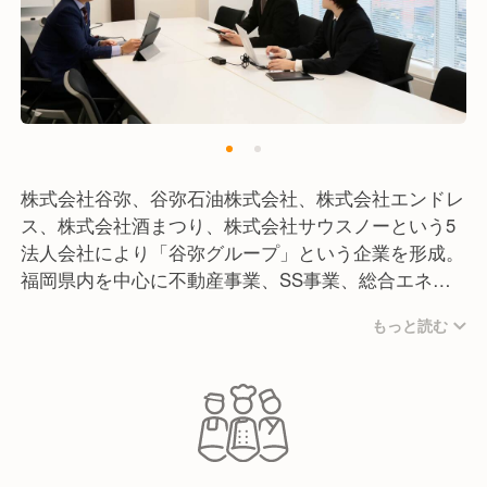
株式会社谷弥、谷弥石油株式会社、株式会社エンドレ
ス、株式会社酒まつり、株式会社サウスノーという5
法人会社により「谷弥グループ」という企業を形成。
福岡県内を中心に不動産事業、SS事業、総合エネル
ギー事業、保険事業、ビークル事業、オートバックス
もっと読む
事業、酒販売事業、サーティワンアイスクリーム事業
等多方面において展開しております。
また株式会社谷弥では不動産事業、Kids Duo からだ
元気治療院などのライフサポート事業、北海道らーめ
ん「北の恵み」バーガーキングなどの飲食事業を展開
しております。