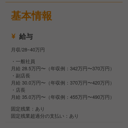
・スタッフの育成
基本情報
ゆくゆくはマネージャーや経営幹部、新規事業へのス
テップアップも可能です。
給与
私たちは、過去の経験よりも「本気で学びたい」とい
う向上心を何より大切にしています。意欲さえあれ
月収/28~40万円
ば、プロの技術や経営知識は必ず後からついてきま
す。
・一般社員
月給 28.5万円〜（年収例：342万円〜370万円）
会社が成長フェーズにある今、キャリアの選択肢は無
・副店長
限です。
月給 30.0万円〜（年収例：370万円〜420万円）
店長の先には、マネージャーや経営幹部への昇格、新
・店長
規事業の立ち上げ、大型イベントの企画運営、さらに
月給 35.0万円〜（年収例：455万円〜490万円）
は社内独立制度など、あなたの野心を形にする多彩な
道を用意しています。
固定残業：あり
固定残業超過分の支払い：あり