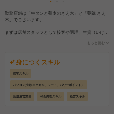
勤務店舗は「牛タンと蕎麦のさえ木」と「薬院 さえ
木」でございます。
まずは店舗スタッフとして接客や調理、生簀（いけ
す）の活魚料理、天ぷらなどの職人技を基礎から学
もっと読む
び、早期に店長として店舗運営全般をお任せします。
店長昇格後は、スタッフ育成や売上管理に加え、販促
身につくスキル
イベントの企画といった「攻めの経営」がメインミッ
ション。あなたのアイデアを直接店作りに反映できま
接客スキル
す。
パソコン技術(エクセル、ワード、パワーポイント）
【具体的には】
・ホール、キッチンの全体管理
店舗運営業務
和食調理スキル
経営スキル
・予約管理、接客サービス全般
・売上、在庫、シフト管理