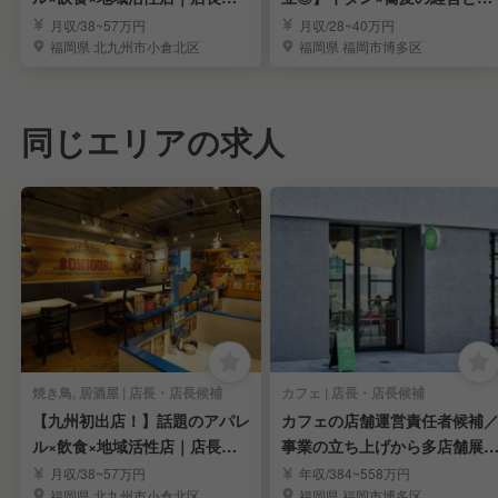
店長候補求む
理技術を学ぶ。
月収/38~57万円
月収/28~40万円
福岡県 北九州市小倉北区
福岡県 福岡市博多区
同じエリアの求人
焼き鳥, 居酒屋 | 店長・店長候補
カフェ | 店長・店長候補
【九州初出店！】話題のアパレ
カフェの店舗運営責任者候補
ル×飲食×地域活性店｜店長・
事業の立ち上げから多店舗展
店長候補求む
まで担う
月収/38~57万円
年収/384~558万円
福岡県 北九州市小倉北区
福岡県 福岡市博多区