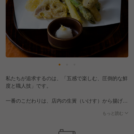
私たちが追求するのは、「五感で楽しむ、圧倒的な鮮
度と職人技」です。
一番のこだわりは、店内の生簀（いけす）から揚げた
ばかりの活魚をその場で捌く「究極の鮮度」。玄界灘
もっと読む
の豊かな恵みを、最も美味しい瞬間に提供します。さ
らに、絶妙な衣と火入れで素材の旨味を閉じ込める、
職人技が光る天ぷらも自慢の逸品です。