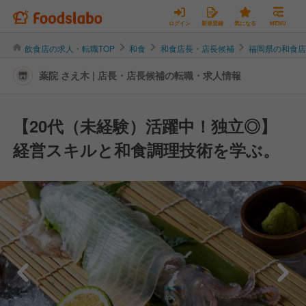
ログイン
新規登録
気になる
MENU
飲食店の求人・転職TOP
和食
和食店長・店長候補
福岡県の和食
薬院 さえ木 | 店長・店長候補の転職・求人情報
【20代（未経験）活躍中！独立◎】
経営スキルと和食調理技術を学ぶ。