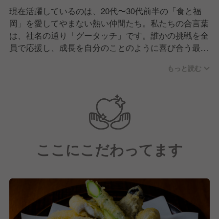
現在活躍しているのは、20代〜30代前半の「食と福
岡」を愛してやまない熱い仲間たち。私たちの合言葉
は、社名の通り「グータッチ」です。誰かの挑戦を全
員で応援し、成長を自分のことのように喜び合う最高
の文化が根付いています。
もっと読む
店長や先輩たちも、あなたと同じように「自分の店を
持ちたい」「20代で圧倒的な経営スキルを掴みたい」
という野心を燃やしてきた同志です。だからこそ、生
簀の活魚を捌く技術も、店舗運営の裏側も、本気で学
びに来る人にはすべてを惜しみなく伝授します。
ここにこだわってます
イベント時にはチーム一丸となって盛り上がる、活気
あふれる職場です！