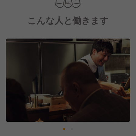
店舗の枠を超え、グループ主催の大型イベントとも連
動しながら、福岡の街に新しい価値を仕掛けていくの
こんな人と働きます
が私たちのスタイルです。