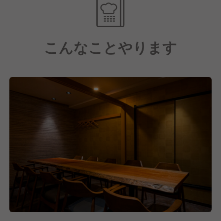
また、和食の枠にとらわれず、料理を引き立てる厳選
された地酒やナチュラルワインとのペアリングを提
こんなことやります
案。この一切の妥協を許さない美味しさへのこだわり
と遊び心こそが、舌の肥えた大人たちを魅了し続ける
「薬院 さえ木」の誇りです。
新店舗の展開を計画している今、立ち上げに携わるチ
ャンスが豊富です。さらに大型イベントで福岡を熱く
するグループの強みを活かし、店舗の枠を超えた仕掛
け人として最速で経営脳を鍛えられます。自分の可能
性をどこまでも広げられる、圧倒的なスケール感がこ
こにあります。