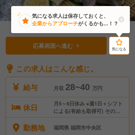
気になる求人は保存しておくと、
企業からアプローチ
がくるかも...！？
応募画面へ進む
気になる
気になる
この求人はこんな感じ。
給与
28~40
月収
万円
月5～6日休み ※週1日＋シフト
休日
による(有給も取得可) その
他：有給休暇、特別休暇、年
勤務地
始
福岡県 福岡市中央区