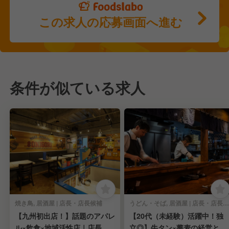
この求人の応募画面へ進む
条件が似ている求人
焼き鳥, 居酒屋 | 店長・店長候補
うどん・そば, 居酒屋 | 店長・店長候補
【九州初出店！】話題のアパレ
【20代（未経験）活躍中！独
ル×飲食×地域活性店｜店長・
立◎】牛タン×蕎麦の経営と調