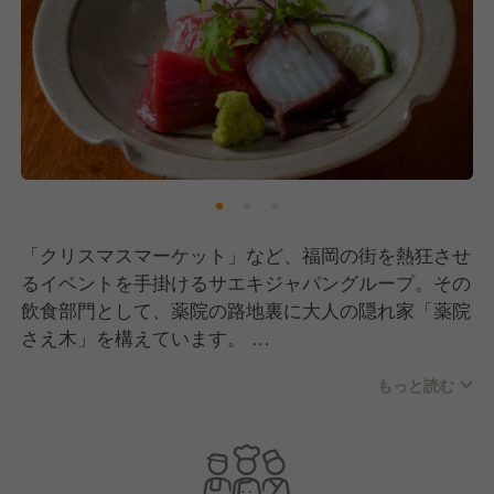
「クリスマスマーケット」など、福岡の街を熱狂させ
るイベントを手掛けるサエキジャパングループ。その
飲食部門として、薬院の路地裏に大人の隠れ家「薬院
さえ木」を構えています。
もっと読む
提供するのは、生簀から取り出す鮮度抜群の活魚料
理、職人の繊細な技術が光る天ぷら、そして厳選され
た地酒やナチュラルワイン。高級店の質をカジュアル
に楽しめる空間で、特別なひと時を演出しています。