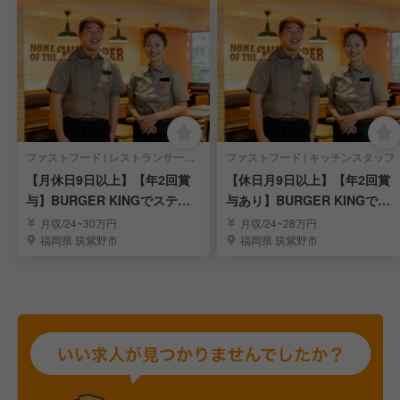
ファストフード | レストランサービス・ホールスタッフ
ファストフード | キッチンスタッフ
【月休日9日以上】【年2回賞
【休日月9日以上】【年2回賞
与】BURGER KINGでステッ
与あり】BURGER KINGで働
プアップ
きたい人募集
月収/24~30万円
月収/24~28万円
福岡県 筑紫野市
福岡県 筑紫野市