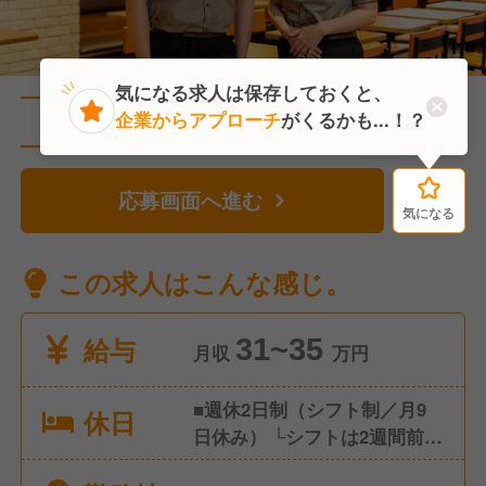
気になる求人は保存しておくと、
企業からアプローチ
がくるかも...！？
直近1人がこの求人を検討中
応募画面へ進む
気になる
気になる
この求人はこんな感じ。
給与
31~35
月収
万円
■週休2日制（シフト制／月9
休日
日休み） └シフトは2週間前ご
とに提出。 └店舗状況により