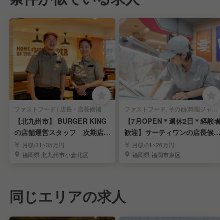
ファストフード | 店長・店長候補
ファストフード, その他(料理ジャンル) | 店長・店長候補
【北九州市】 BURGER KING
【7月OPEN＊週休2日＊経験
の店舗運営スタッフ 次期店長
歓迎】サーティワンの店長候
候補大募集
募集／和白丘
月収/31~35万円
月収/21~26万円
福岡県 北九州市小倉北区
福岡県 福岡市東区
同じエリアの求人