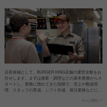
店長候補として、BURGER KING店舗の運営全般をお
任せします。まずは接客・調理などの基本業務からス
タートし、業務に慣れてきた段階で、売上や数値管
理、スタッフの育成、シフト作成、発注業務などにも
携わっていただきます。現場を理解したうえで店舗づ
もっと読む
くりに関われるため、裁量とやりがいを実感できるポ