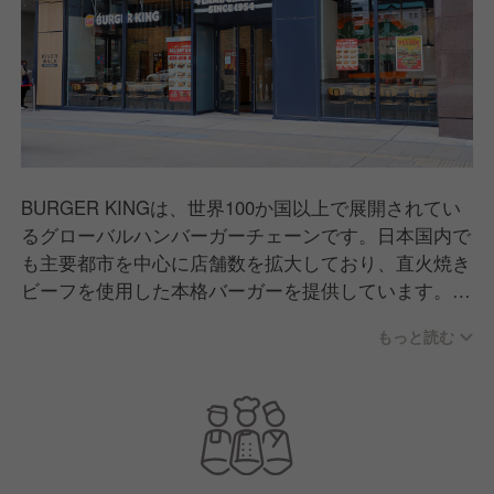
BURGER KINGは、世界100か国以上で展開されてい
るグローバルハンバーガーチェーンです。日本国内で
も主要都市を中心に店舗数を拡大しており、直火焼き
ビーフを使用した本格バーガーを提供しています。イ
ートイン・テイクアウトのほか、デリバリー対応店舗
もっと読む
も増え、幅広いお客様のライフスタイルに合わせたサ
ービスを展開。品質とボリュームにこだわり、日常使
いから特別な食事まで、多くの方に親しまれているブ
ランドです。