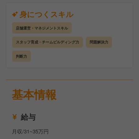
ジションです。将来的には店長として、スタッフが働
きやすく、お客様に選ばれる店舗の運営を担っていた
身につくスキル
だくことを期待しています。
店舗運営・マネジメントスキル
スタッフ育成・チームビルディング力
問題解決力
判断力
基本情報
給与
月収/31~35万円