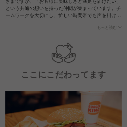
ざまですが、「お客様に美味しさと満足を届けたい」
という共通の想いを持った仲間が集まっています。チ
ームワークを大切にし、忙しい時間帯でも声を掛け合
いながら協力して仕事を進める、活気のある職場で
もっと読む
す。未経験からスタートしたスタッフも多く、先輩が
丁寧にサポートする風土が根付いているため、安心し
て成長できる環境です。
ここにこだわってます