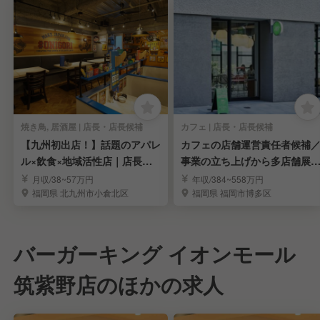
焼き鳥, 居酒屋 | 店長・店長候補
カフェ | 店長・店長候補
【九州初出店！】話題のアパレ
カフェの店舗運営責任者候補
ル×飲食×地域活性店｜店長・
事業の立ち上げから多店舗展
店長候補求む
まで担う
月収/38~57万円
年収/384~558万円
福岡県 北九州市小倉北区
福岡県 福岡市博多区
バーガーキング イオンモール
筑紫野店のほかの求人