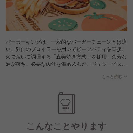
バーガーキングは、一般的なバーガーチェーンとは違
い、独自のブロイラーを用いてビーフパティを直接、
火で焼いて調理する「直美焼き方式」を採用。余分な
油が落ち、必要な肉汁を溜め込んだ、ジュシーでスモ
ーキーなビーフパティに仕上がります。肉のおいしさ
もっと読む
を存分にお楽しみいただける、バーガーキングのこだ
わりです。
こんなことやります