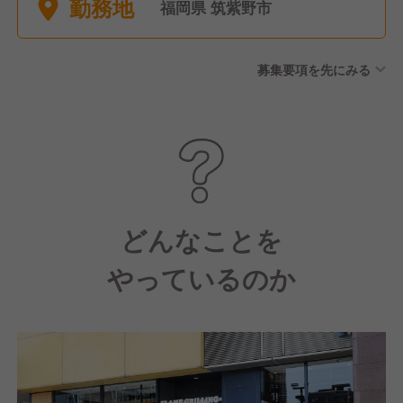
勤務地
土日休みも可能。 ■産前産後
福岡県 筑紫野市
休暇（取得・復職実績あり）
■育児休暇（取得・復職実績あ
募集要項を先にみる
り） ■有給休暇（半年後に10
日間付与） ■介護休暇 ■慶弔
休暇
どんなことを
やっているのか