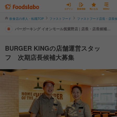
ログイン
新規登録
気になる
MENU
飲食店の求人・転職TOP
ファストフード
ファストフード店長・店長
バーガーキング イオンモール筑紫野店 | 店長・店長候補の
転職・求人情報
BURGER KINGの店舗運営スタッ
フ 次期店長候補大募集