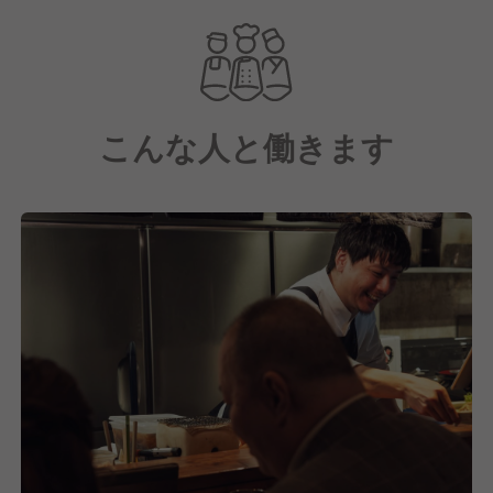
た地酒やナチュラルワイン。高級店の質をカジュアル
に楽しめる空間で、特別なひと時を演出しています。
店舗の枠を超え、グループ主催の大型イベントとも連
動しながら、福岡の街に新しい価値を仕掛けていくの
こんな人と働きます
が私たちのスタイルです。