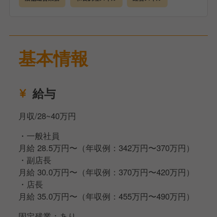
・予約管理、接客サービス全般
・売上、在庫、シフト管理
・スタッフの育成
基本情報
ゆくゆくはマネージャーや経営幹部、新規事業へのス
テップアップも可能です。
給与
私たちは、過去の経験よりも「本気で学びたい」とい
う向上心を何より大切にしています。意欲さえあれ
月収/28~40万円
ば、プロの技術や経営知識は必ず後からついてきま
す。
・一般社員
月給 28.5万円〜（年収例：342万円〜370万円）
会社が成長フェーズにある今、キャリアの選択肢は無
・副店長
限です。
月給 30.0万円〜（年収例：370万円〜420万円）
店長の先には、マネージャーや経営幹部への昇格、新
・店長
規事業の立ち上げ、大型イベントの企画運営、さらに
月給 35.0万円〜（年収例：455万円〜490万円）
は社内独立制度など、あなたの野心を形にする多彩な
道を用意しています。
固定残業：あり