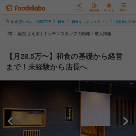
ログイン
新規登録
気になる
MENU
飲食店の求人・転職TOP
和食
和食キッチンスタッフ
福岡県の和
薬院 さえ木 | キッチンスタッフの転職・求人情報
【月28.5万〜】和食の基礎から経営
まで！未経験から店長へ