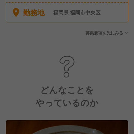
他：有給休暇、特別休暇、年
勤務地
始
福岡県 福岡市中央区
募集要項を先にみる
どんなことを
やっているのか