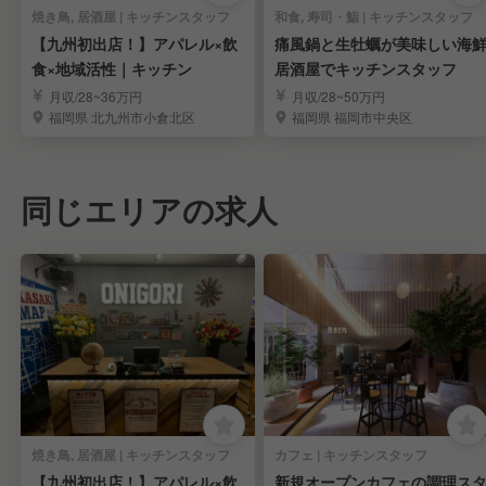
焼き鳥, 居酒屋 | キッチンスタッフ
和食, 寿司・鮨 | キッチンスタッフ
【九州初出店！】アパレル×飲
痛風鍋と生牡蠣が美味しい海
食×地域活性｜キッチン
居酒屋でキッチンスタッフ
月収/28~36万円
月収/28~50万円
福岡県 北九州市小倉北区
福岡県 福岡市中央区
同じエリアの求人
焼き鳥, 居酒屋 | キッチンスタッフ
カフェ | キッチンスタッフ
【九州初出店！】アパレル×飲
新規オープンカフェの調理ス