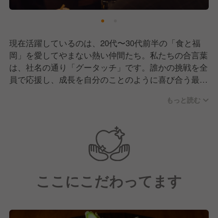
現在活躍しているのは、20代〜30代前半の「食と福
岡」を愛してやまない熱い仲間たち。私たちの合言葉
は、社名の通り「グータッチ」です。誰かの挑戦を全
員で応援し、成長を自分のことのように喜び合う最高
の文化が根付いています。
もっと読む
店長や先輩たちも、あなたと同じように「自分の店を
持ちたい」「20代で圧倒的な経営スキルを掴みたい」
という野心を燃やしてきた同志です。だからこそ、生
簀の活魚を捌く技術も、店舗運営の裏側も、本気で学
びに来る人にはすべてを惜しみなく伝授します。
ここにこだわってます
イベント時にはチーム一丸となって盛り上がる、活気
あふれる職場です！