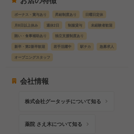
お店の特徴
ボーナス・賞与あり
昇給制度あり
日曜日定休
月8日以上休み
週休2日
制服貸与
未経験者歓迎
賄い・食事補助あり
独立支援制度あり
新卒・第2新卒歓迎
若手活躍中
駅チカ
急募求人
オープニングスタッフ
会社情報
株式会社グータッチについて知る
薬院 さえ木について知る