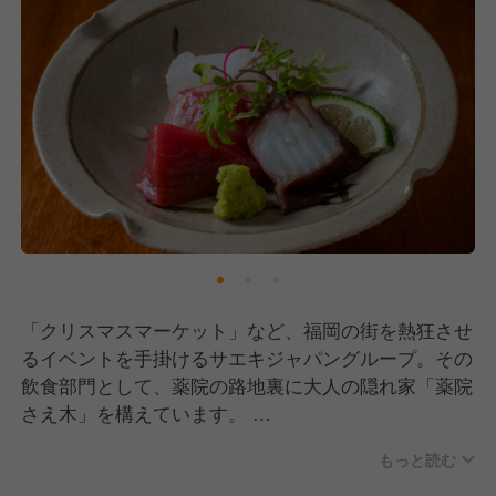
「クリスマスマーケット」など、福岡の街を熱狂させ
るイベントを手掛けるサエキジャパングループ。その
飲食部門として、薬院の路地裏に大人の隠れ家「薬院
さえ木」を構えています。
もっと読む
提供するのは、生簀から取り出す鮮度抜群の活魚料
理、職人の繊細な技術が光る天ぷら、そして厳選され