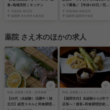
食×地域活性｜キッチン
ッフ募集／【年休125日／完全
週休2日制】
月収/28~36万円
年収/384~549万円
福岡県 北九州市小倉北区
福岡県 福岡市中央区
薬院 さえ木のほかの求人
和食, 居酒屋 | 店長・店長候補
和食, 居酒屋 | レストランサービス・ホールスタッフ
【20代（未経験）活躍中！独
【福岡市内】未経験から2年で
立◎】経営スキルと和食調理技
店長へ！接客×和食調理技術×
術を学ぶ。
経営を学び独立へ
月収/28~40万円
月収/28~40万円