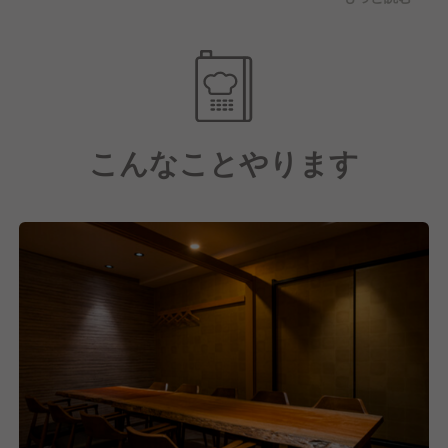
の豊かな恵みを、最も美味しい瞬間に提供します。さ
らに、絶妙な衣と火入れで素材の旨味を閉じ込める、
職人技が光る天ぷらも自慢の逸品です。
また、和食の枠にとらわれず、料理を引き立てる厳選
された地酒やナチュラルワインとのペアリングを提
こんなことやります
案。この一切の妥協を許さない美味しさへのこだわり
と遊び心こそが、舌の肥えた大人たちを魅了し続ける
「薬院 さえ木」の誇りです。
新店舗の展開を計画している今、立ち上げに携わるチ
ャンスが豊富です。さらに大型イベントで福岡を熱く
するグループの強みを活かし、店舗の枠を超えた仕掛
け人として最速で経営脳を鍛えられます。自分の可能
性をどこまでも広げられる、圧倒的なスケール感がこ
こにあります。