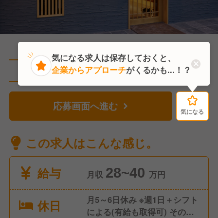
気になる求人は保存しておくと、
企業からアプローチ
がくるかも...！？
直近3人がこの求人を検討中
応募画面へ進む
気になる
気になる
この求人はこんな感じ。
給与
28~40
月収
万円
月5～6日休み ※週1日＋シフト
休日
による(有給も取得可) その