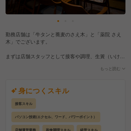
勤務店舗は「牛タンと蕎麦のさえ木」と「薬院 さえ
木」でございます。
まずは店舗スタッフとして接客や調理、生簀（いけ
す）の活魚料理、天ぷらなどの職人技を基礎から学
もっと読む
び、早期に店長として店舗運営全般をお任せします。
店長昇格後は、スタッフ育成や売上管理に加え、販促
身につくスキル
イベントの企画といった「攻めの経営」がメインミッ
ション。あなたのアイデアを直接店作りに反映できま
接客スキル
す。
パソコン技術(エクセル、ワード、パワーポイント）
【具体的には】
・ホール、キッチンの全体管理
店舗運営業務
和食調理スキル
経営スキル