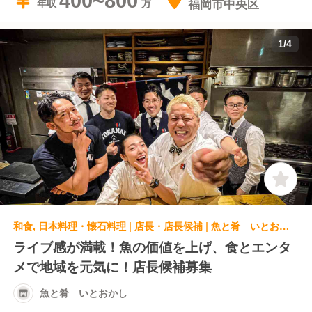
400~800
福岡市中央区
年収
1
/
4
和食, 日本料理・懐石料理 | 店長・店長候補 | 魚と肴 いとおかし
ライブ感が満載！魚の価値を上げ、食とエンタ
メで地域を元気に！店長候補募集
魚と肴 いとおかし