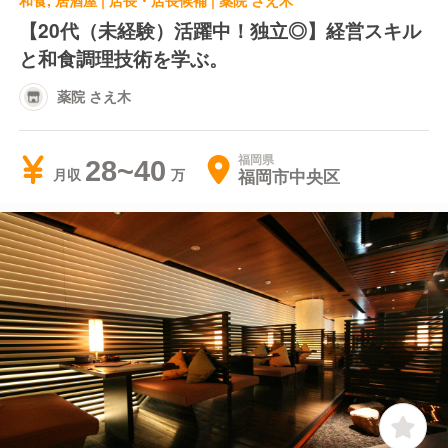
和食, 居酒屋 | 店長・店長候補 | 薬院 さえ木
【20代（未経験）活躍中！独立◎】経営スキル
と和食調理技術を学ぶ。
薬院 さえ木
福岡県
28~40
福岡市中央区
月収