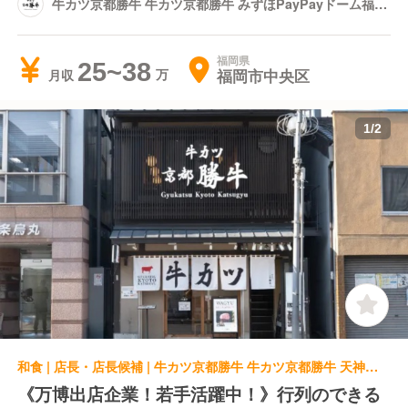
牛カツ京都勝牛 牛カツ京都勝牛 みずほPayPayドーム福岡
店
福岡県
25~38
福岡市中央区
月収
1
/
2
和食 | 店長・店長候補 | 牛カツ京都勝牛 牛カツ京都勝牛 天神西通り店
《万博出店企業！若手活躍中！》行列のできる