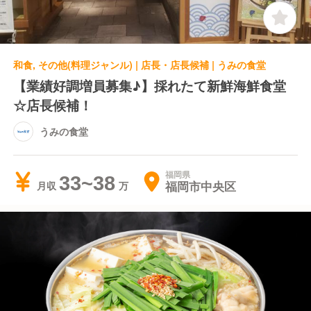
和食, その他(料理ジャンル) | 店長・店長候補 | うみの食堂
【業績好調増員募集♪】採れたて新鮮海鮮食堂
☆店長候補！
うみの食堂
福岡県
33~38
福岡市中央区
月収