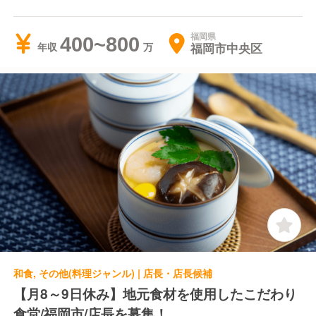
福岡県
400~800
福岡市中央区
年収
和食, その他(料理ジャンル) | 店長・店長候補
【月8～9日休み】地元食材を使用したこだわり
食堂/福岡市/店長を募集！