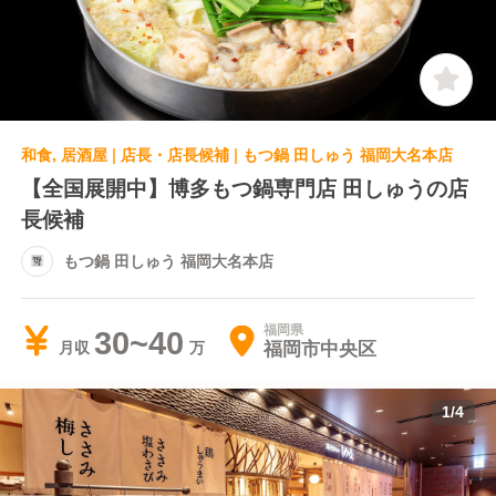
和食, 居酒屋 | 店長・店長候補 | もつ鍋 田しゅう 福岡大名本店
【全国展開中】博多もつ鍋専門店 田しゅうの店
長候補
もつ鍋 田しゅう 福岡大名本店
福岡県
30~40
福岡市中央区
月収
1
/
4