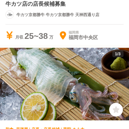
牛カツ店の店長候補募集
牛カツ京都勝牛 牛カツ京都勝牛 天神西通り店
福岡県
25~38
福岡市中央区
月収
1
/
3