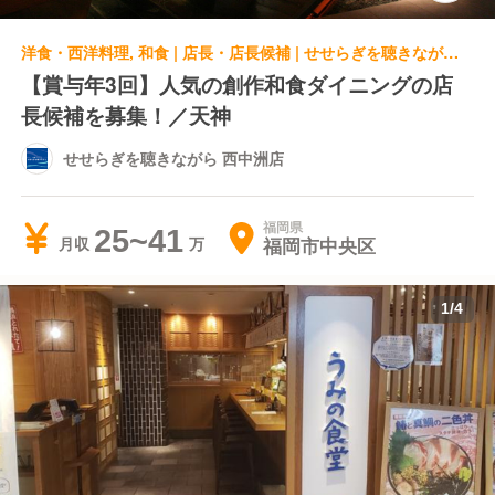
洋食・西洋料理, 和食 | 店長・店長候補 | せせらぎを聴きながら 西中洲店
【賞与年3回】人気の創作和食ダイニングの店
長候補を募集！／天神
せせらぎを聴きながら 西中洲店
福岡県
25~41
福岡市中央区
月収
1
/
4