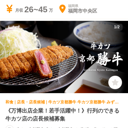
福岡県
26~45
福岡市中央区
月収
1
/
2
和食 | 店長・店長候補 | 牛カツ京都勝牛 牛カツ京都勝牛 みずほPayPayドーム福岡店
《万博出店企業！若手活躍中！》行列のできる
牛カツ店の店長候補募集