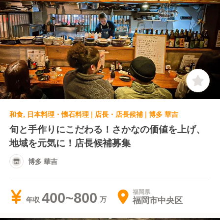
和食, 日本料理・懐石料理 | 店長・店長候補 | 博多 華吉
旬と手作りにこだわる！さかなの価値を上げ、
地域を元気に！店長候補募集
博多 華吉
福岡県
400~800
福岡市中央区
年収