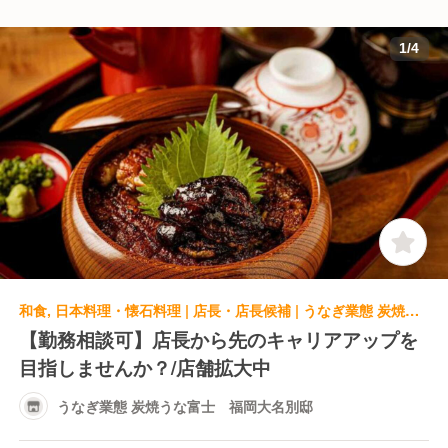
1
/
4
和食, 日本料理・懐石料理 | 店長・店長候補 | うなぎ業態 炭焼うな富士 福岡大名別邸
【勤務相談可】店長から先のキャリアアップを
目指しませんか？/店舗拡大中
うなぎ業態 炭焼うな富士 福岡大名別邸