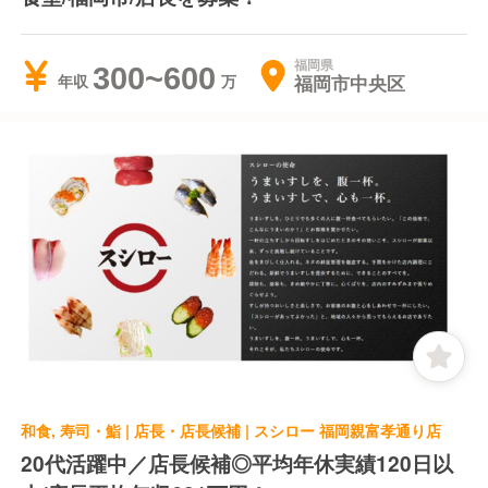
福岡県
300~600
福岡市中央区
年収
和食, 寿司・鮨 | 店長・店長候補 | スシロー 福岡親富孝通り店
20代活躍中／店長候補◎平均年休実績120日以