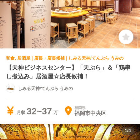
和食, 居酒屋 | 店長・店長候補 | しみる天神/てんぷら うみの
【天神ビジネスセンター】「天ぷら」＆「鶏串
し煮込み」居酒屋☆店長候補！
しみる天神/てんぷら うみの
福岡県
32~37
福岡市中央区
月収
1
/
4