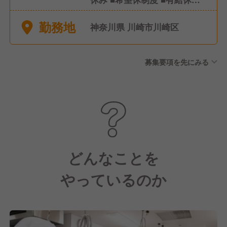
(社内規定有) ■特別休暇(慶
勤務地
弔、出産、育児、介護休暇な
神奈川県 川崎市川崎区
ど)
募集要項を先にみる
どんなことを
やっているのか