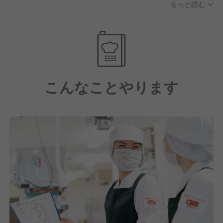
もっと読む
す。
お休みに関しては年間休日122日(月8〜11日休み)、実
働8時間/日の実施をおこない、残業代も別途支給とな
ります。
さらに子育て支援や各種手当も充実している点や、産
こんなことやります
業医・保健師を中心に健康支援を徹底し、一人ひとり
が健康でいられるように様々な取り組みをおこなって
いるのも大手企業ならではの魅力の一つといえるでし
ょう。
【しっかりとスキルアップ・キャリアアップもできま
す！】
そして私たちは日本最大級の給食・ホスピタリティサ
ービス企業として在り続けています。
これには今働いてくれている社員一人ひとりの成長が
あってこそだと考えており、だからこそスキルアッ