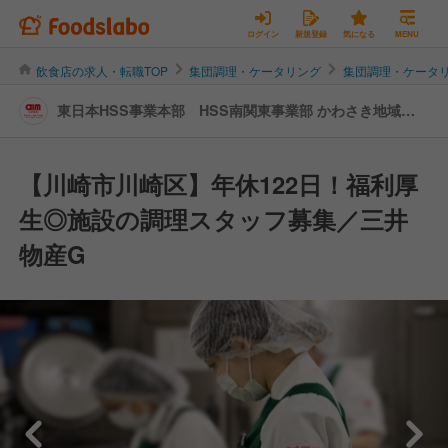
ログイン
新規登録
気になる
MENU
飲食店の求人・転職TOP
集団調理・ケータリング
集団調理・ケータ
東日本HSS事業本部 HSS南関東事業部 かわさき地域生
活支援拠点たじま | キッチンスタッフの転職・求人情報
【川崎市川崎区】年休122日！福利厚
生◎施設の調理スタッフ募集／三井
物産G