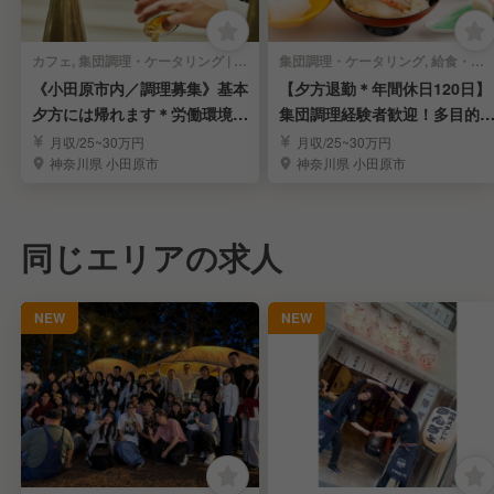
カフェ, 集団調理・ケータリング | キッチンスタッフ
集団調理・ケータリング, 給食・社員食堂・介護・病院 | キッチンスタッフ
《小田原市内／調理募集》基本
【夕方退勤＊年間休日120日】
夕方には帰れます＊労働環境安
集団調理経験者歓迎！多目的
定＊福利厚生充実
ールの調理職募集
月収/25~30万円
月収/25~30万円
神奈川県 小田原市
神奈川県 小田原市
同じエリアの求人
NEW
NEW