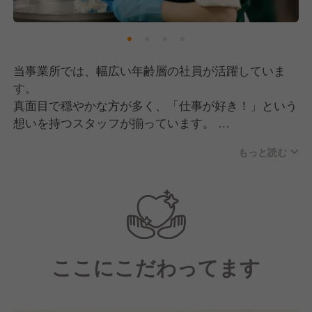
す。
これからもこの想いは忘れずに、たくさんの人たち
に“元気のもと”を届けてまいります！
当事業所では、幅広い年齢層の社員が活躍していま
そして現在は、私たちの想いに共感していただきなが
す。
ら共に成長していける、新しい仲間の採用に注力中で
真面目で穏やかな方が多く、「仕事が好き！」という
す！
想いを持つスタッフが揃っています。
もっと読む
チームワークを大切にしており、組織としての仕組み
が確立されているのも自慢！
些細なことにも気を配り合い、お互いが働きやすい環
境作りを行っています。
そのため、分からないことがあっても聞きやすい雰囲
気があり、新しく入社される方も安心です！
ここにこだわってます