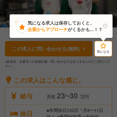
気になる求人は保存しておくと、
企業からアプローチ
がくるかも...！？
この求人に問い合わせる(無料)
気になる
気になる
※飲食店・企業等への直接応募・問い合わせではありませんのでご安心くだ
さい。
この求人はこんな感じ。
給与
23~30
月収
万円
■年間休日122日 └月8〜11日
休日
休み ■希望休制度 ■有給休暇