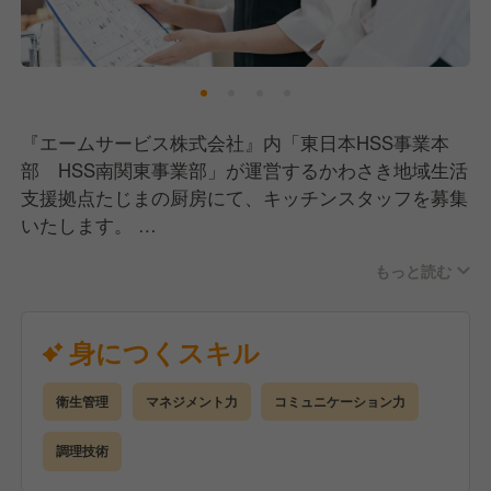
プ・キャリアアップの環境づくりに力を入れていま
す。
企業内学校「わたしアカデミー」では、オンラインと
対面を組み合わせた充実の研修制度を用意していま
『エームサービス株式会社』内「東日本HSS事業本
す。
部 HSS南関東事業部」が運営するかわさき地域生活
メニュープランや基礎栄養はもちろん、様々なジャン
支援拠点たじまの厨房にて、キッチンスタッフを募集
ルの学びを提供しており、資格取得支援制度も充実。
いたします。
特に管理栄養士取得支援プログラムは多くの社員に活
用されています。
もっと読む
【業務内容】
仕込み、調理、盛り付け、配膳までの給食の調理業務
さまざまな事業を展開し、和洋中をはじめとする多様
全般。
身につくスキル
な料理を扱うからこそ、数多くの料理をマスターでき
通常メニューから治療食や嚥下食など、患者さま・入
る環境があります。
居者さまの病状や状態に合わせたお食事を提供してい
メニュープランニング・盛り付け・調理からマーケテ
衛生管理
マネジメント力
コミュニケーション力
ます。
ィングまで、様々な場面でアイデアを発揮していただ
調理技術
ける、幅広いキャリアを描ける会社です。