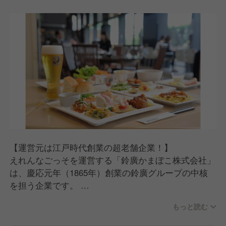
勤できるシフトとなっています！
※夜の予約が入った場合は21時退勤が発生することも
あります
また、年間休日は120日で、繁忙期と閑散期に応じて
月8〜12日の休みを確保。
「飲食の仕事は夜遅くて休みが少ない」というイメー
ジをお持ちの方にとって、これは大きな魅力のひとつ
ではないでしょうか。
あわせて年2回のリフレッシュ休暇制度があり、公休
と有給を合わせて最大8日間の長期休暇を取得するこ
【運営元は江戸時代創業の超老舗企業！】
ともできます。
えれんなごっそを運営する「鈴廣かまぼこ株式会社」
※もちろん制度があるだけで終わることなく、現場で
は、慶応元年（1865年）創業の鈴廣グループの中核
もしっかり休みを取らせてくれる環境なのでご安心く
を担う企業です。
ださい！
160年にわたって築いてきた安定した経営基盤のもと
もっと読む
で、社是「老舗にあって、老舗にあらず」の精神のも
さらに、飲食業界ではよくある「みなし残業」はな
と、伝統を守りながら常に新しいことに挑戦し続けて