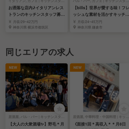
イタリアン, カフェ | キッチンスタッフ
バル・バー, カフェ | キッチンスタッフ
お洒落な店内♪イタリアンレス
【bills】世界が愛する味！フ
トランのキッチンスタッフ募
ッシュな素材を活かすキッチ
集！福利厚生充実◎
スタッフ
月収/29~42万円
月収/24~45万円
神奈川県 横浜市都筑区
神奈川県 鎌倉市
同じエリアの求人
NEW
NEW
居酒屋, バル・バー | キッチンスタッフ
居酒屋, 中華料理・中国料理 | キッチンスタッフ
【大人の大衆酒場✨】野毛＊月
《面接1回＊高収入＊＊月8日