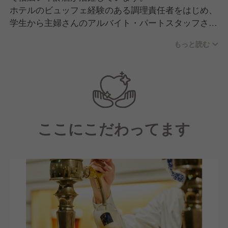
ホテルのビュッフェ経験のある調理責任者をはじめ、
学生から主婦さんのアルバイト・パートスタッフさん
も多く在籍しており、まるで部活やサークルのような
もっと読む
和気あいあいとした雰囲気が自慢です。
しかし、決して馴れ合いなだけではなく、チームワー
クを大切にしながら、お客様に喜んでいただくために
真摯に仕事と向き合ってくれています。
ここにこだわってます
【求める人物像】
■私たちの理念・精神に共感していただける方
■伝統を大切にしながら新しいことへの挑戦を楽しめ
る方
■固定概念にとらわれずに柔軟に物事を考えられる方
■食を通じて人と社会の役に立ちたいという想いを持
っている方
■チームワークを大切にしながら、自ら考え行動でき