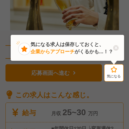
気になる求人は保存しておくと、
企業からアプローチ
がくるかも...！？
直近5人がこの求人を検討中
応募画面へ進む
気になる
気になる
この求人はこんな感じ。
給与
25~30
月収
万円
■年間休日120日 └変形週休2