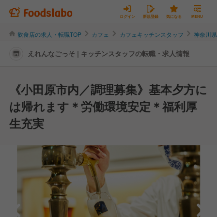
ログイン
新規登録
気になる
MENU
飲食店の求人・転職TOP
カフェ
カフェキッチンスタッフ
神奈川
えれんなごっそ | キッチンスタッフの転職・求人情報
《小田原市内／調理募集》基本夕方に
は帰れます＊労働環境安定＊福利厚
生充実