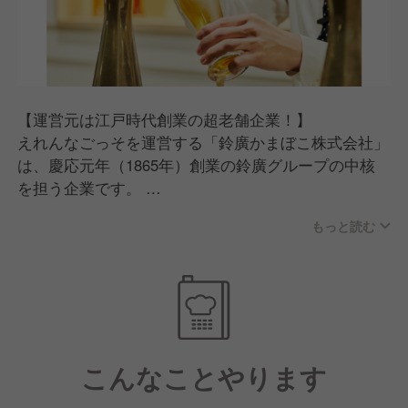
る方
【運営元は江戸時代創業の超老舗企業！】
えれんなごっそを運営する「鈴廣かまぼこ株式会社」
は、慶応元年（1865年）創業の鈴廣グループの中核
を担う企業です。
160年にわたって築いてきた安定した経営基盤のもと
もっと読む
で、社是「老舗にあって、老舗にあらず」の精神のも
と、伝統を守りながら常に新しいことに挑戦し続けて
きました。
そんな企業だからこそ、社員が長く安心して働ける環
境が整っています。
こんなことやります
【最高の労働環境！】
基本的にディナー営業はなく、17〜18時ごろには退