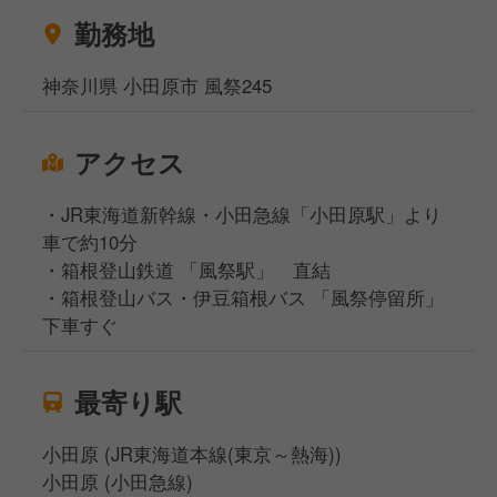
がら内容を決めていくため、あなたのアイデアがメニ
勤務地
ューに反映されることもできますよ！
神奈川県 小田原市 風祭245
また、今の時代に1つのことしかできないというの
は、これからの時代を生きていくのは厳しい。
アクセス
だからこそ料理人も然り、いろんな経験をしてほしい
と私たちは考えています。
・JR東海道新幹線・小田急線「小田原駅」より
車で約10分
そこで当社では、ジョブローテーションを積極的にお
・箱根登山鉄道 「風祭駅」 直結
こなっており、様々な経験を積みながらキャリアを形
・箱根登山バス・伊豆箱根バス 「風祭停留所」
成していくことができます。
下車すぐ
そして「鈴廣人づくり学校」では、技術だけでなく前
向きな姿勢や健全な精神を育むサポートをしていま
す。
最寄り駅
社内資格認定制度や自己啓発支援、外部通信教育の受
講料補助、さらには「鈴廣星槎大学」での学位取得支
小田原 (JR東海道本線(東京～熱海))
援まで、料理人としてもひとりの人間としても成長し
小田原 (小田急線)