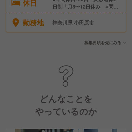
休日
日制 └月8〜12日休み ※閑散
期・繁忙期によって変動あり
勤務地
■年次有給休暇(平均年間有給
神奈川県 小田原市
取得｜14.3日) ■リフレッシュ
休暇制度(年2回あり｜公休と
募集要項を先にみる
有給を使って最大8日間休めま
す)
どんなことを
やっているのか