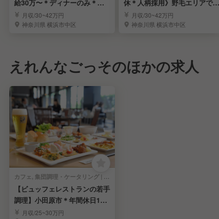
給30万〜＊ディナーのみ＊未
休＊人柄採用》野毛エリアで
経験OK＊面接1回
付く人気の大衆酒場
月収/30~42万円
月収/30~42万円
神奈川県 横浜市中区
神奈川県 横浜市中区
えれんなごっそのほかの求人
カフェ, 集団調理・ケータリング | 調理見習い・調理補助
【ビュッフェレストランの若手
調理】小田原市＊年間休日120
日＊基本夕方退勤
月収/25~30万円