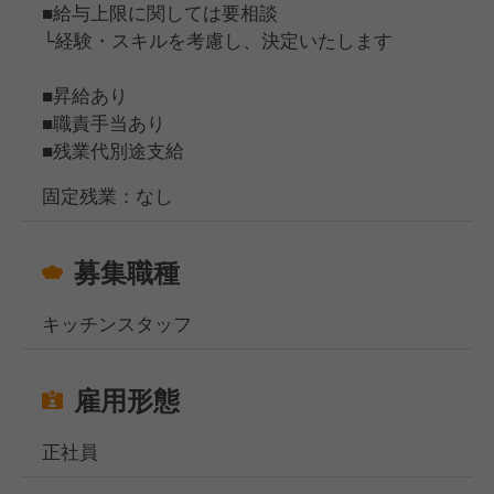
■給与上限に関しては要相談
と私たちは考えています。
ともできます。
└経験・スキルを考慮し、決定いたします
※もちろん制度があるだけで終わることなく、現場で
そこで当社では、ジョブローテーションを積極的にお
もしっかり休みを取らせてくれる環境なのでご安心く
■昇給あり
こなっており、様々な経験を積みながらキャリアを形
ださい！
■職責手当あり
成していくことができます。
■残業代別途支給
そして「鈴廣人づくり学校」では、技術だけでなく前
さらに、飲食業界ではよくある「みなし残業」はな
向きな姿勢や健全な精神を育むサポートをしていま
く、残業代は別途支給となります。
固定残業：なし
す。
賞与は業績賞与2回と決算賞与1回の年3回支給と、頑
社内資格認定制度や自己啓発支援、外部通信教育の受
張りがしっかり還元される環境です。
講料補助、さらには「鈴廣星槎大学」での学位取得支
募集職種
援まで、料理人としてもひとりの人間としても成長し
続けられる環境が整っています。
キッチンスタッフ
【料理人として、これからを生きるために】
えれんなごっそでは、地産地消をコンセプトに約50品
目のメニューを提供しています。
雇用形態
その中で「この食材は〇〇にするのが常識」などとい
った固定概念にとらわれず、自由な発想でメニューを
正社員
考えていける環境です。
構成も定期的な試食会でメンバーが意見を出し合いな