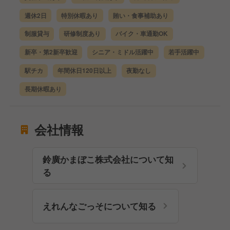
週休2日
特別休暇あり
賄い・食事補助あり
制服貸与
研修制度あり
バイク・車通勤OK
新卒・第2新卒歓迎
シニア・ミドル活躍中
若手活躍中
駅チカ
年間休日120日以上
夜勤なし
長期休暇あり
会社情報
鈴廣かまぼこ株式会社について知
る
えれんなごっそについて知る