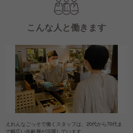
料理をビュッフェ形式で提供しています。
また、隣接する醸造所で職人が毎日手間ひまかけて醸
造するクラフトビール「箱根ビール」も提供してお
こんな人と働きます
り、かまぼこの里全体で食の楽しみを広げています。
広く明るい開放的な店内は、テーブル席・カウンター
席で構成された全40席。
箱根登山電車「モハ1形107号」を活用したカフェも
併設しており、お子様向けのメニューや離乳食の無料
サービスも充実しているので、お客様の層は家族連れ
が多いですが、完全予約制で夜の部として歓送迎など
で貸切でご利用いただくこともあります。
2009年6月に開業以来、おかげさまで多くの方々にご
来店いただきました。これからもコンセプトにある
「地産地消」を大切にしながら、小田原・箱根の食の
魅力をお届けしてまいります。そして現在は戦力強化
えれんなごっそで働くスタッフは、20代から70代ま
に向けて、新しい仲間の採用活動に注力中です！
で幅広い年齢層が活躍しています。