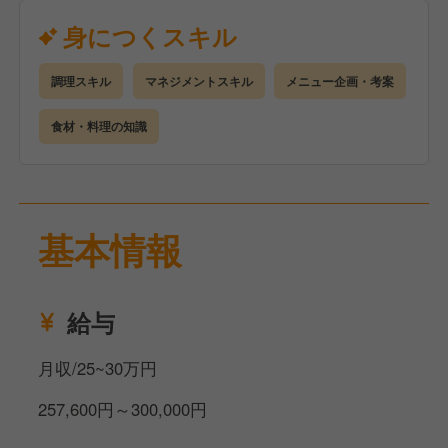
く、残業代は別途支給となります。
きました。
身につくスキル
賞与は業績賞与2回と決算賞与1回の年3回支給と、頑
そんな企業だからこそ、社員が長く安心して働ける環
張りがしっかり還元される環境です。
境が整っています。
調理スキル
マネジメントスキル
メニュー企画・考案
【最高の労働環境！】
食材・料理の知識
【料理人として、これからを生きるために】
基本的にディナー営業はなく、17〜18時ごろには退
えれんなごっそでは、地産地消をコンセプトに約50品
勤できるシフトとなっています！
目のメニューを提供しています。
※夜の予約が入った場合は21時退勤が発生することも
その中で「この食材は〇〇にするのが常識」などとい
あります
った固定概念にとらわれず、自由な発想でメニューを
基本情報
考えていける環境です。
また、年間休日は120日で、繁忙期と閑散期に応じて
構成も定期的な試食会でメンバーが意見を出し合いな
月8〜12日の休みを確保。
がら内容を決めていくため、あなたのアイデアがメニ
給与
「飲食の仕事は夜遅くて休みが少ない」というイメー
ューに反映されることもできますよ！
ジをお持ちの方にとって、これは大きな魅力のひとつ
月収/25~30万円
ではないでしょうか。
また、今の時代に1つのことしかできないというの
257,600円～300,000円
は、これからの時代を生きていくのは厳しい。
あわせて年2回のリフレッシュ休暇制度があり、公休
だからこそ料理人も然り、いろんな経験をしてほしい
と有給を合わせて最大8日間の長期休暇を取得するこ