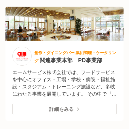
とは生きること。 豊かな暮らしを彩っていくこ
と。 健康な体を育んでいくこと。 私たちは、
さまざまな場面で「食」を提供し、日本の健や
かで豊かな未来を支える活動を続けていきま
す。 そして、これからもクライアント様が抱え
る健康課題や、持続可能な社会貢献に向けた取
り組みに対してしっかりと向き合い、「お客様
創作・ダイニングバー,集団調理・ケータリン
の活力や楽しみにつながる食事」をお届けして
関連事業本部 PD事業部
グ
まいります。
エームサービス株式会社では、フードサービス
を中心にオフィス・工場・学校・病院・福祉施
設・スタジアム・トレーニング施設など、多岐
にわたる事業を展開しています。 その中で『関
連事業本部PD(Public Dining)事業部』では、飲
食業界で培ったノウハウを活かし、様々な業態
詳細をみる
のレストラン・食堂運営をおこなっています。
店舗では通常のお食事だけでなく、大型宴会や