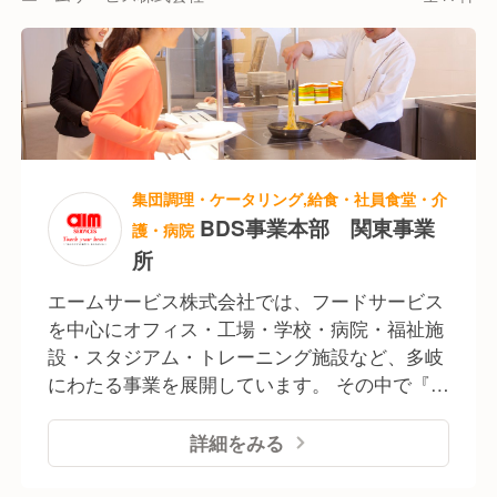
【何よりも社員を大切にしています】
働くスタッフが心身ともに健康でいられるよう、当社
では「健康宣言」を掲げています。
産業医・保健師を中心に健康支援を徹底し、一人ひと
りが健康でいられるように様々な取り組みを行ってい
ます。
集団調理・ケータリング,給食・社員食堂・介
BDS事業本部 関東事業
護・病院
所
エームサービス株式会社では、フードサービス
を中心にオフィス・工場・学校・病院・福祉施
設・スタジアム・トレーニング施設など、多岐
にわたる事業を展開しています。 その中で『東
日本BDS(Business Dining Services)事業本部』
では、主に北海道から甲信越、関東といった東
詳細をみる
日本エリアでの企業の社員食堂、事業所給食な
どの運営・受託をおこなっています。 食べるこ