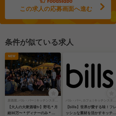
この求人の応募画面へ進む
条件が似ている求人
NEW
居酒屋, バル・バー | キッチンスタッフ
バル・バー, カフェ | キッチンスタッフ
【大人の大衆酒場✨】野毛＊月
【bills】世界が愛する味！フ
給30万〜＊ディナーのみ＊未
ッシュな素材を活かすキッチ