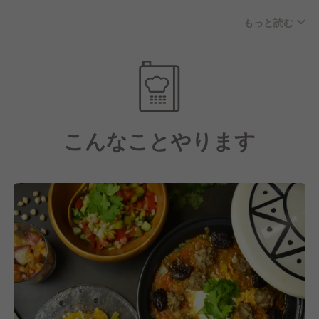
うな店構えで運営していることが多く女性一人では入
もっと読む
りずらいことが多いと思いますが、当店は女性一人で
も入りやすくする為に内装をモロッコの要素を入れな
がらも、カフェのようなカジュアルな空間を作ってい
ます。
コンセプトは「安心と刺激のレアエスニック体験」で
す。
こんなことやります