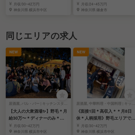
経験OK＊面接1回
スタッフ
月収/30~42万円
月収/24~45万円
神奈川県 横浜市中区
神奈川県 鎌倉市
同じエリアの求人
NEW
NEW
居酒屋, バル・バー | キッチンスタッフ
居酒屋, 中華料理・中国料理 | キッチンスタッフ
【大人の大衆酒場✨】野毛＊月
《面接1回＊高収入＊＊月8日
給30万〜＊ディナーのみ＊未
休＊人柄採用》野毛エリアで
経験OK＊面接1回
付く人気の大衆酒場
月収/30~42万円
月収/30~42万円
神奈川県 横浜市中区
神奈川県 横浜市中区