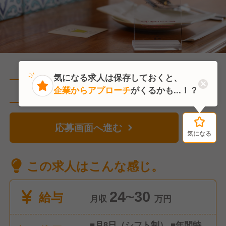
気になる求人は保存しておくと、
企業からアプローチ
がくるかも...！？
直近1人がこの求人を検討中
応募画面へ進む
気になる
気になる
この求人はこんな感じ。
給与
24~30
月収
万円
■月8日（シフト制） ■年間特