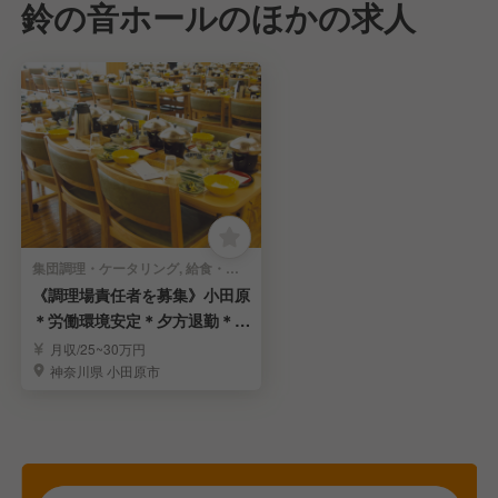
鈴の音ホールのほかの求人
集団調理・ケータリング, 給食・社員食堂・介護・病院 | 料理長・料理長候補
《調理場責任者を募集》小田原
＊労働環境安定＊夕方退勤＊賞
与年3回＊車通勤可
月収/25~30万円
神奈川県 小田原市