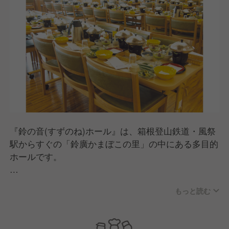
『鈴の音(すずのね)ホール』は、箱根登山鉄道・風祭
駅からすぐの「鈴廣かまぼこの里」の中にある多目的
ホールです。
【施設について】
もっと読む
最大400席までのキャパで、団体様のお食事やパーテ
ィー、講演会など様々なシーンに対応。
基本は社員旅行やツアーでの利用が多く、グループあ