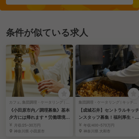
条件が似ている求人
カフェ, 集団調理・ケータリング | キッチンスタッフ
集団調理・ケータリング | キッチンスタッフ
《小田原市内／調理募集》基本
【成城石井】セントラルキッ
夕方には帰れます＊労働環境安
ンスタッフ募集！福利厚生・
定＊福利厚生充実
種手当充実！
月収/25~30万円
年収/400~570万円
神奈川県 小田原市
神奈川県 大和市