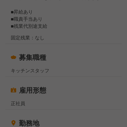
どういうな段取りで、どう俯瞰してホールの人と連携
■昇給あり
を取って調理を仕込んでいくかなど、他のメンバーに
■職責手当あり
指示を出して、逆算しながら仕事を進めていって欲し
■残業代別途支給
いです！
固定残業：なし
【マイカー通勤もOK！】
募集職種
当社では車通勤を歓迎しており、従業員専用の駐車場
も完備しています。
鎌倉や大和など、遠方から通勤しているスタッフも在
キッチンスタッフ
籍していますので、お気軽にご相談ください。
なお、ガソリン代も規定に応じて支給いたします！
雇用形態
正社員
あなたのご応募、心よりお待ちしております！
勤務地