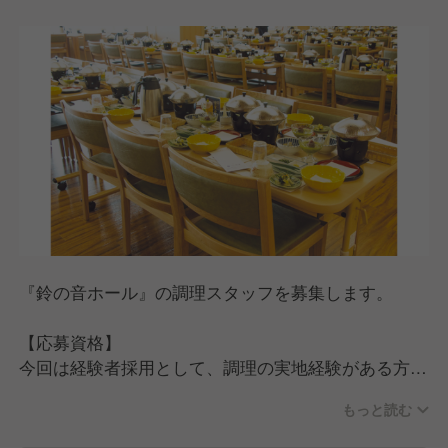
ごろには退勤できるシフトとなっています！
また、年間休日は120日で、繁忙期と閑散期に応じて
月8〜12日の休みを確保。
「飲食の仕事は夜遅くて休みが少ない」というイメー
ジをお持ちの方にとって、これは大きな魅力のひとつ
ではないでしょうか。
あわせて年2回のリフレッシュ休暇制度があり、公休
と有給を合わせて最大8日間の長期休暇を取得するこ
ともできます。
※もちろん制度があるだけで終わることなく、現場で
もしっかり休みを取らせてくれる環境なのでご安心く
『鈴の音ホール』の調理スタッフを募集します。
ださい！
【応募資格】
さらに、飲食業界ではよくある「みなし残業」はな
今回は経験者採用として、調理の実地経験がある方を
く、残業代は別途支給となります。
探しています。
賞与は業績賞与2回と決算賞与1回の年3回支給と、頑
もっと読む
張りがしっかり還元される環境です。
また、限定的な時間帯に多くのお客様へ料理を提供し