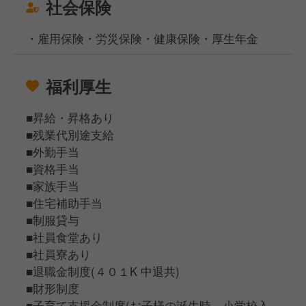
社会保険
・雇用保険・労災保険・健康保険・厚生年金
福利厚生
■昇給・昇格あり
■残業代別途支給
■外勤手当
■資格手当
■家族手当
■住宅補助手当
■制服貸与
■社員食堂あり
■社員寮あり
■退職金制度(４０１K 中退共)
■財形制度
■子育て支援金制度(お子様の誕生時、小学校入