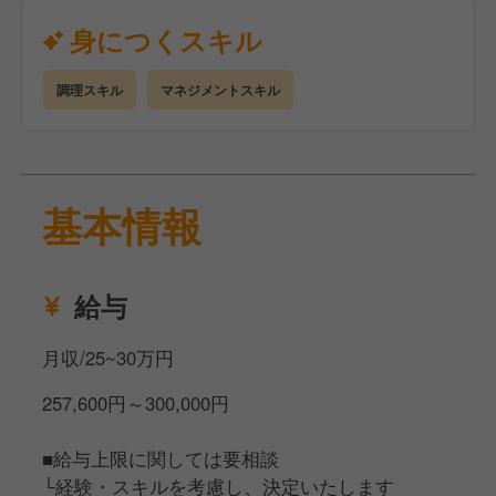
ていく形態なので、
身につくスキル
大量調理や集団調理、ケータリングや宴会調理の経験
【料理人として、これからを生きるために】
がある人はすぐに馴染めるかと思います。
調理スキル
マネジメントスキル
今の時代に1つのことしかできないというのは、これ
からの時代を生きていくのは厳しい。
だからこそ料理人も然り、いろんな経験をしてほしい
【仕事内容】
と私たちは考えています。
基本は仕込みから盛り付けを含む調理業務全般をお任
基本情報
せします。
そこで当社では、ジョブローテーションを積極的にお
また、チームワークの精神が会社全体にあるので、閑
こなっており、様々な経験を積みながらキャリアを形
散期には他の場所でヘルプをしたりすることもありま
成していくことができます。
す。
給与
そして「鈴廣人づくり学校」では、技術だけでなく前
向きな姿勢や健全な精神を育むサポートをしていま
【あなたに期待すること】
月収/25~30万円
す。
調理も大事ですが、今後はマネジメントもおこなって
社内資格認定制度や自己啓発支援、外部通信教育の受
257,600円～300,000円
いただきたいなと考えています。
講料補助、さらには「鈴廣星槎大学」での学位取得支
援まで、料理人としてもひとりの人間としても成長し
■給与上限に関しては要相談
例えば100人の団体と50人の団体と60人の団体が3団
続けられる環境が整っています。
└経験・スキルを考慮し、決定いたします
体入っていて、それぞれ30分ずつ時間が違う場合。