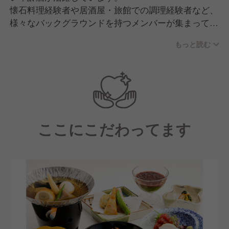
懐石料理経験者や居酒屋・旅館での調理経験者など、
逆に、世間でいう夏休みやゴールデンウィークが閑散
様々なバックグラウンドを持つメンバーが集まってい
期となっています。
るのが特徴です。
もっと読む
また、繁忙期には売り場スタッフがホールを助けに来
ありがたいことにまだまだニーズは高く、小田原・箱
てくれたり、閑散期にはホールスタッフが売り場をサ
根を訪れる多くの方々にご利用いただいています。
ポートするなど、鈴廣かまぼこの里全体でチームワー
これからも小田原・箱根の魅力を支える一員として営
クを大切にしながら働いてくれています。
業を続けてまいります。
ここにこだわってます
そして現在は戦力強化に向けて、新しい仲間の採用活
【求める人物像】
動に注力中です！
■私たちの理念・精神に共感していただける方
■伝統を大切にしながら新しいことへの挑戦を楽しめ
る方
■固定概念にとらわれずに柔軟に物事を考えられる方
■食を通じて人と社会の役に立ちたいという想いを持
っている方
■チームワークを大切にしながら、自ら考え行動でき