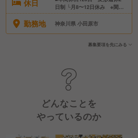
休日
日制 └月8〜12日休み ※閑散
期・繁忙期によって変動あり
勤務地
■年次有給休暇(平均年間有給
神奈川県 小田原市
取得｜14.3日) ■リフレッシュ
休暇制度(年2回あり｜公休と
募集要項を先にみる
有給を使って最大8日間休めま
す)
どんなことを
やっているのか