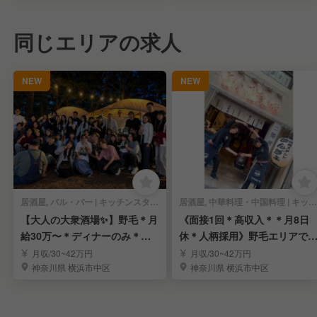
同じエリアの求人
NEW
NEW
居酒屋, バル・バー | キッチンスタッフ
居酒屋, 中華料理・中国料理 | キッチンスタッフ
【大人の大衆酒場✨】野毛＊月
《面接1回＊高収入＊＊月8日
給30万〜＊ディナーのみ＊未
休＊人柄採用》野毛エリアで
経験OK＊面接1回
付く人気の大衆酒場
月収/30~42万円
月収/30~42万円
神奈川県 横浜市中区
神奈川県 横浜市中区