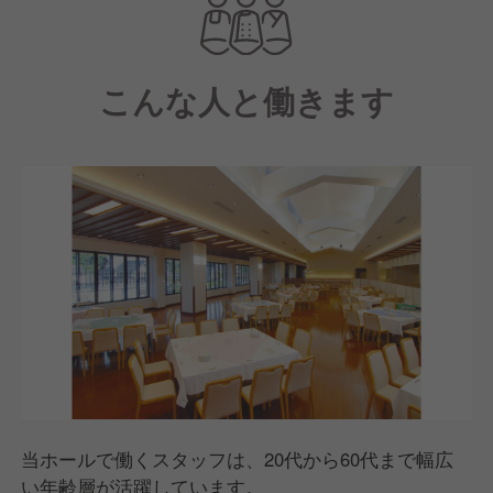
たり1時間半くらいの滞在時間となっています。
【料理について】
こんな人と働きます
金目鯛の炙り飯やかまぼこ天ぷらなど、小田原・箱根
の幸を鈴廣ならではの味つけで仕上げた会席料理や和
洋パーティー料理をご用意しています。
100〜200人分を作っていくので、メニューは3種類に
絞り、既製品をうまく活用しながら効率化を図ってい
ます。
どれくらいの量をいつまでに用意するかを事前に把握
した上で、計画的に準備を進めていくことができるの
も特徴です。
【繁忙期・閑散期について】
繁忙期は「お花のシーズン」といわれる、梅の1月下
旬、桜の3月、アジサイの6月、紅葉の秋となります。
団体バスが4〜5台来られることも珍しくなく、1日に
当ホールで働くスタッフは、20代から60代まで幅広
600人ほどお越しになることもあります。
い年齢層が活躍しています。