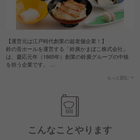
る方
【運営元は江戸時代創業の超老舗企業！】
鈴の音ホールを運営する「鈴廣かまぼこ株式会社」
は、慶応元年（1865年）創業の鈴廣グループの中核
を担う企業です。
160年にわたって築いてきた安定した経営基盤のもと
もっと読む
で、社是「老舗にあって、老舗にあらず」の精神のも
と、伝統を守りながら常に新しいことに挑戦し続けて
きました。
そんな企業だからこそ、社員が長く安心して働ける環
境が整っています。
こんなことやります
【最高の労働環境！】
当ホールでは基本的にディナー営業がないため、夕方