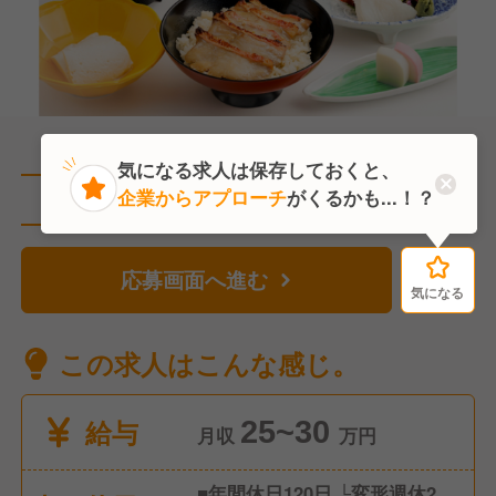
気になる求人は保存しておくと、
企業からアプローチ
がくるかも...！？
直近4人がこの求人を検討中
応募画面へ進む
気になる
気になる
この求人はこんな感じ。
給与
25~30
月収
万円
■年間休日120日 └変形週休2