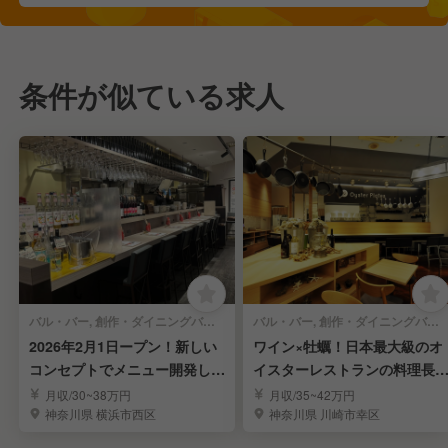
条件が似ている求人
バル・バー, 創作・ダイニングバー | 料理長・料理長候補
バル・バー, 創作・ダイニングバー | 料理長・料理長候補
2026年2月1日ープン！新しい
ワイン×牡蠣！日本最大級のオ
コンセプトでメニュー開発して
イスターレストランの料理長
みませんか？
補◎月9休
月収/30~38万円
月収/35~42万円
神奈川県 横浜市西区
神奈川県 川崎市幸区