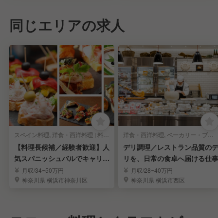
同じエリアの求人
スペイン料理, 洋食・西洋料理 | 料理長・料理長候補
洋食・西洋料理, ベーカリー・ブーランジェリー | 料理長・料理長候補
【料理長候補／経験者歓迎】人
デリ調理／レストラン品質の
気スパニッシュバルでキャリア
リを、日常の食卓へ届ける仕
アップ
月収/34~50万円
月収/28~40万円
神奈川県 横浜市神奈川区
神奈川県 横浜市西区