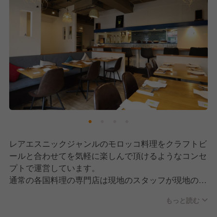
レアエスニックジャンルのモロッコ料理をクラフトビ
ールと合わせてを気軽に楽しんで頂けるようなコンセ
プトで運営しています。
通常の各国料理の専門店は現地のスタッフが現地のよ
うな店構えで運営していることが多く女性一人では入
もっと読む
りずらいことが多いと思いますが、当店は女性一人で
も入りやすくする為に内装をモロッコの要素を入れな