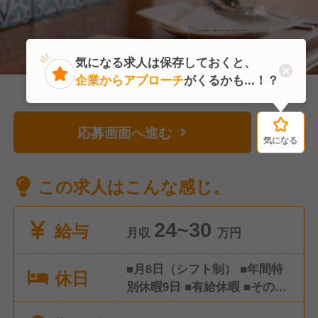
気になる求人は保存しておくと、
企業からアプローチ
がくるかも...！？
応募画面へ進む
気になる
気になる
この求人はこんな感じ。
給与
24~30
月収
万円
■月8日（シフト制） ■年間特
休日
別休暇9日 ■有給休暇 ■その他
特別休暇など ※年間休日105日