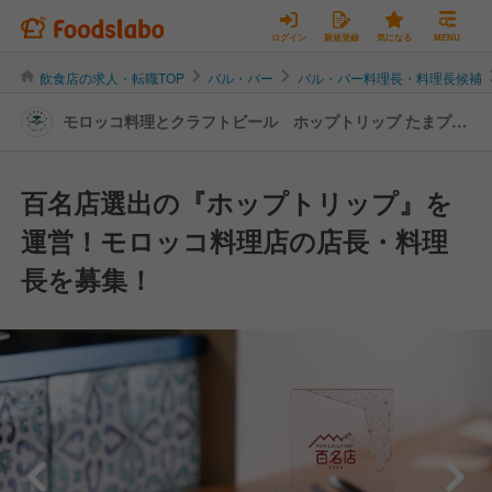
ログイン
新規登録
気になる
MENU
飲食店の求人・転職TOP
バル・バー
バル・バー料理長・料理長候補
モロッコ料理とクラフトビール ホップトリップ たまプラ
ーザ店 | 料理長・料理長候補の転職・求人情報
百名店選出の『ホップトリップ』を
運営！モロッコ料理店の店長・料理
長を募集！