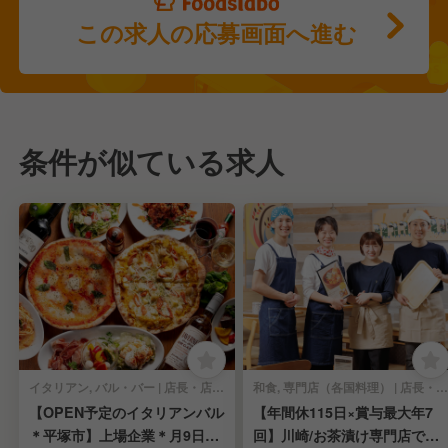
この求人の応募画面へ進む
条件が似ている求人
イタリアン, バル・バー | 店長・店長候補
和食, 専門店（各国料理） | 店長・店長候補
【OPEN予定のイタリアンバル
【年間休115日×賞与最大年7
＊平塚市】上場企業＊月9日休
回】川崎/お茶漬け専門店で店