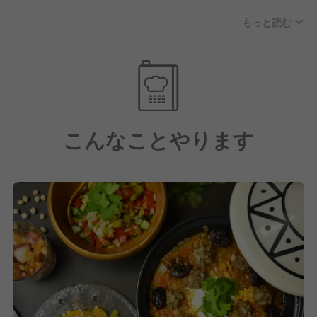
うな店構えで運営していることが多く女性一人では入
もっと読む
りずらいことが多いと思いますが、当店は女性一人で
も入りやすくする為に内装をモロッコの要素を入れな
がらも、カフェのようなカジュアルな空間を作ってい
ます。
コンセプトは「安心と刺激のレアエスニック体験」で
す。
こんなことやります