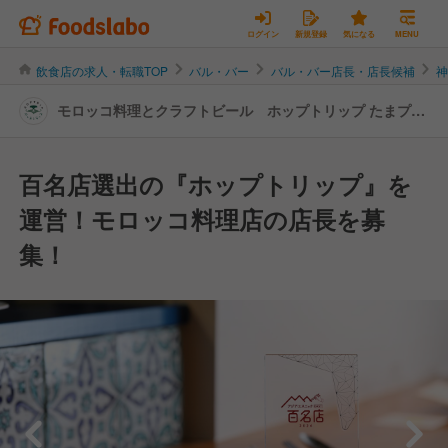
ログイン
新規登録
気になる
MENU
飲食店の求人・転職TOP
バル・バー
バル・バー店長・店長候補
モロッコ料理とクラフトビール ホップトリップ たまプラ
ーザ店 | 店長・店長候補の転職・求人情報
百名店選出の『ホップトリップ』を
運営！モロッコ料理店の店長を募
集！