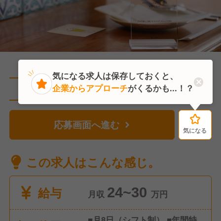
気になる求人は保存しておくと、
企業からアプローチ
がくるかも...！？
直近1人がこの求人を検討中
応募画面へ進む
気になる
気になる
この求人はこんな感じ。
給与
24~30
月収
万円
■月8日（シフト制） ■年間特