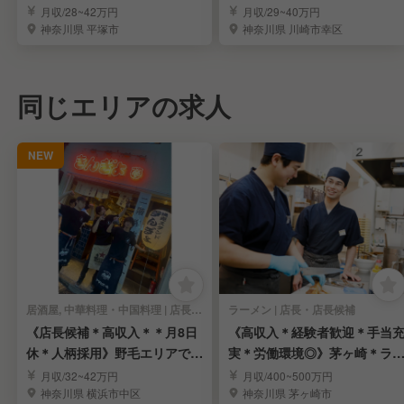
み＊昇給年3回
長候補を募集
月収/28~42万円
月収/29~40万円
神奈川県 平塚市
神奈川県 川崎市幸区
同じエリアの求人
NEW
居酒屋, 中華料理・中国料理 | 店長・店長候補
ラーメン | 店長・店長候補
《店長候補＊高収入＊＊月8日
《高収入＊経験者歓迎＊手当
休＊人柄採用》野毛エリアで根
実＊労働環境◎》茅ヶ崎＊ラ
付く人気の大衆酒場
メンの店長候補募集
月収/32~42万円
月収/400~500万円
神奈川県 横浜市中区
神奈川県 茅ヶ崎市