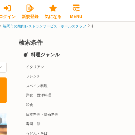
ログイン
新規登録
気になる
MENU
福岡市の焼肉レストランサービス・ホールスタッフ
福岡市博多区の焼肉レスト
検索条件
料理ジャンル
イタリアン
フレンチ
スペイン料理
洋食・西洋料理
和食
日本料理・懐石料理
寿司・鮨
うどん・そば