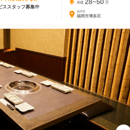
28~50
月収
ビススタッフ募集中
福岡県
福岡市博多区