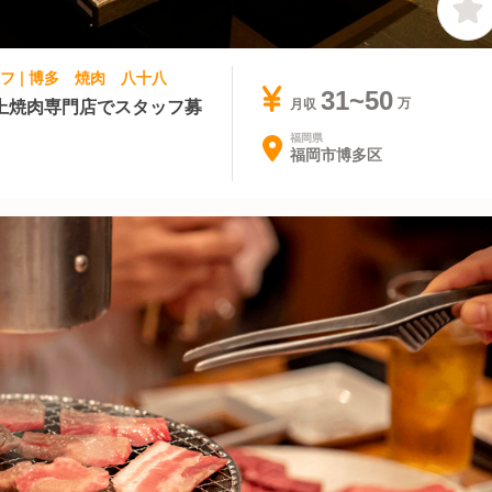
フ | 博多 焼肉 八十八
31~50
上焼肉専門店でスタッフ募
月収
福岡県
福岡市博多区