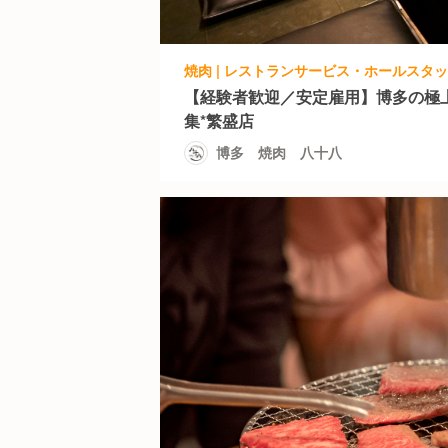
焼肉 | レストランサービス・ホールスタッ
【経験者歓迎／安定雇用】博多の極
集*繁盛店
博多 焼肉 八十八