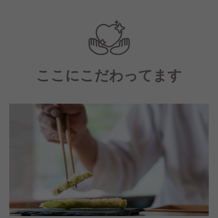
分からないことはすぐに相談できる風通しの良い職場
です。
最初は仕込みやサイドメニューの調理、カウンターで
のサポート業務からスタート。 店長の隣で、素材の
ここにこだわってます
扱い方や「揚げ」のタイミングをじっくりと学んでい
ってください。 技術の習得度に合わせて、少しずつ
お客様の前での調理もお任せしていきます。未経験か
らでも「将来は自分の店を持ちたい」「一流の職人に
なりたい」という志を持つ方を、全力でバックアップ
します！