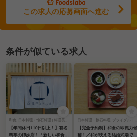
この求人の応募画面へ進む
条件が似ている求人
和食, 日本料理・懐石料理 | 料理長・料理長候補
日本料理・懐石料理, ブライダル | 料理長・料理長候補
【年間休日110日以上！】有名
【完全予約制】和食の即戦力
料亭の姉妹店！「新しい和食」
補！／和が映える結婚式場で