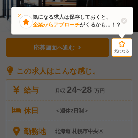
気になる求人は保存しておくと、
企業からアプローチ
がくるかも...！？
応募画面へ進む
気になる
気になる
この求人はこんな感じ。
給与
24~28
月収
万円
休日
＜週休2日制＞
勤務地
北海道 札幌市中央区