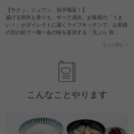
【サクッ、ジュワッ、拍手喝采！】
揚げる所作も香りも、すべて演出。お客様の「うま
い！」がダイレクトに届くライブキッチンで、お客様
の目の前で一期一会の味を提供する「天ぷら 弥
平」。
もっと読む
私たちは、厳選された旬の食材に魔法をかけ、揚げた
ての喜びを届ける職人集団です。
当店のこだわりは、「素材の呼吸を読み切る熟練の
技」です。
北海道の山海の幸を中心に、その日の状態に合わせた
こんなことやります
衣の厚さ、油の温度、揚げる秒数まで徹底的にこだわ
ります。
一番美味しい瞬間を逃さず提供し、お客様が口にした
瞬間の「サクッ」という音と、その後に広がる笑顔を
間近で見られることが、この仕事の醍醐味です。