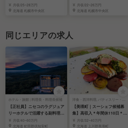
を札幌すすきので
躍する！
月収/25~28万円
月収/22~26万円
北海道 札幌市中央区
北海道 札幌市中央区
同じエリアの求人
ホテル・旅館 | 料理長・料理長候補
洋食・西洋料理, パティスリー・ケーキ屋 | 料理長・料理長候補
【正社員】ニセコのラグジュア
【美瑛町｜スーシェフ候補募
リーホテルで活躍する副料理長
集】高収入＊年間休110日＊社
募集
員寮あり＊遠方歓迎
月収/40~60万円
月収/32~40万円
北海道 虻田郡倶知安町
北海道 上川郡美瑛町