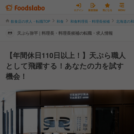
ログイン
新規登録
気になる
MENU
飲食店の求人・転職TOP
和食
和食料理長・料理長候補
北海道の
天ぷら弥平 | 料理長・料理長候補の転職・求人情報
【年間休日110日以上！】天ぷら職人
として飛躍する！あなたの力を試す
機会！