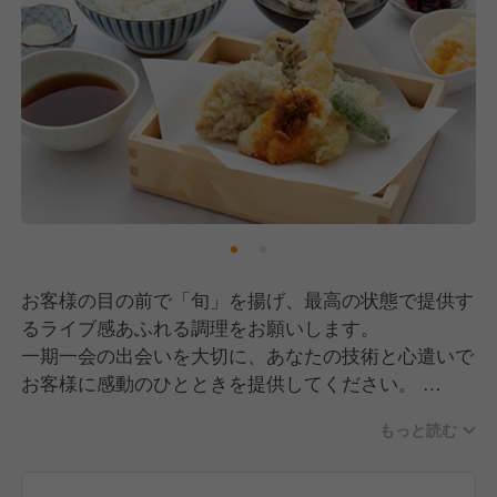
～「五感で味わう、至福のひととき」を～
天ぷらは、調理工程のすべてがお客様の目に触れる真
剣勝負。
だからこそ、味はもちろん、所作や会話を通じたおも
てなしも大切にしています。
大切な記念日や接待など、ここぞという場面で選ばれ
る「信頼の味」を一緒に守り、育てていきませんか？
≪ここがポイント！≫
一級の技術: 素材の見極めから、揚げの技術、カウン
ター接客まで、料理人としての総合力を高められま
お客様の目の前で「旬」を揚げ、最高の状態で提供す
す。
るライブ感あふれる調理をお願いします。
やりがい: 自分の仕事に対する反応がダイレクトに返
一期一会の出会いを大切に、あなたの技術と心遣いで
ってくるため、日々確かな成長と達成感を得られま
お客様に感動のひとときを提供してください。
す。
厳選食材: 市場直送の新鮮な魚介や希少な野菜など、
もっと読む
カウンター越しに提供する天ぷらを中心とした、和食
料理人として触れるだけで心が躍る食材を扱えます。
調理業務全般をお任せします。
■仕込み：市場から届く鮮魚の捌きや、旬の野菜の下