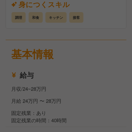
身につくスキル
ごしらえを丁寧に行います。
■カウンター調理：お客様のペースに合わせて天ぷら
調理
和食
キッチン
接客
を揚げ、一品料理の盛り付け等を行います。
経験豊富な40代店長を中心に、20代〜30代が切磋琢
磨しています。最初は裏方での仕込みやサポートから
基本情報
スタートし、徐々にカウンターでの技術を伝授してい
きます。
給与
月収/24~28万円
月給 24万円 〜 28万円
固定残業：あり
固定残業の時間：40時間