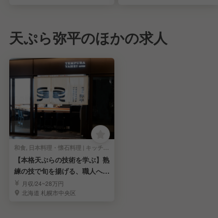
天ぷら弥平のほかの求人
和食, 日本料理・懐石料理 | キッチンスタッフ
【本格天ぷらの技術を学ぶ】熟
練の技で旬を揚げる、職人への
第一歩！
月収/24~28万円
北海道 札幌市中央区