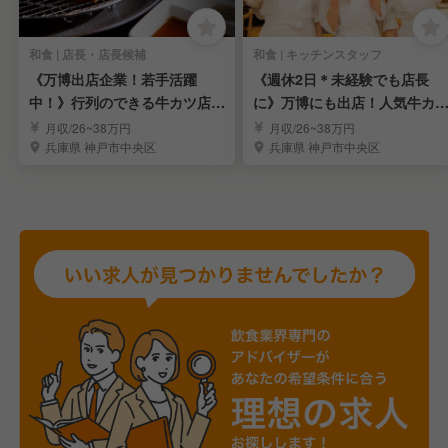
和食 | 店長・店長候補
和食 | キッチンスタッフ
《万博出店企業！若手活躍
《週休2日＊未経験でも店長
中！》行列のできる牛カツ店の
に》万博にも出店！人気牛カ
店長候補募集
専門店のスタッフ募集
月収/26~38万円
月収/26~38万円
兵庫県 神戸市中央区
兵庫県 神戸市中央区