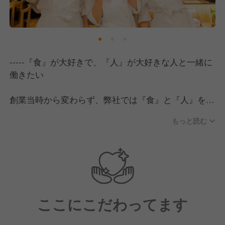
-----『食』が大好きで、『人』が大好きな人と一緒に
働きたい
創業当時から変わらず、弊社では『食』と『人』を大
切に考えています。
もっと読む
私たちの使命は、経営理念にもある《人々にパワー
を》与えることです。
そのために、
・誰よりも『食』が大好きだ！
・誰よりも『人』が大好きだ！
と声を大にして言い切れる方と働きたいと強く願って
ここにこだわってます
います。