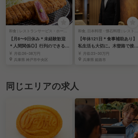
和食 | レストランサービス・ホールスタッフ
和食, 日本料理・懐石料理 | レストランサービス・ホールスタッフ
【月8〜9日休み＊未経験歓迎
【年休121日＊食事補助あり】
＊人間関係◎】行列のできる牛
私生活も大切に。木曽路で接
カツ店「京都勝牛」
しませんか？
月収/26~38万円
月収/23~30万円
兵庫県 神戸市中央区
兵庫県 姫路市
同じエリアの求人