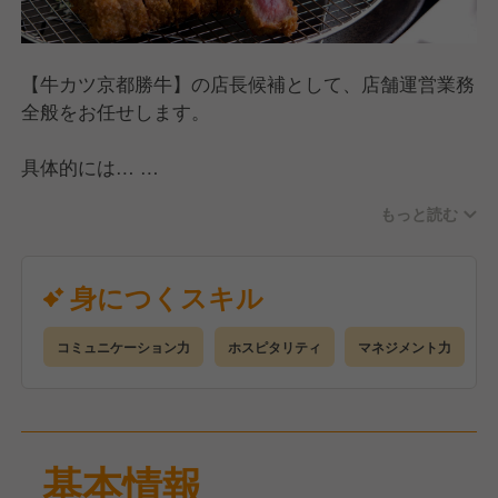
【牛カツ京都勝牛】の店長候補として、店舗運営業務
全般をお任せします。
具体的には…
・お客様のご案内やオーダー伺い
もっと読む
・お食事の提供、お会計
・食材の発注、棚卸
・売上、利益管理
身につくスキル
・スタッフの採用、育成 など
コミュニケーション力
ホスピタリティ
マネジメント力
まずはスタッフとたくさんコミュニケーションをと
り、現場に慣れていくことから始めましょう！
慣れてきたら店長を目指して、売上などの収支管理、
仕入れや在庫管理、アルバイトスタッフの教育や管理
基本情報
などさまざまなマネジメント業務にも携わっていただ