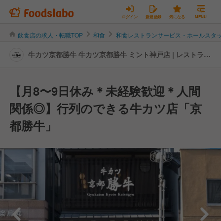
ログイン
新規登録
気になる
MENU
飲食店の求人・転職TOP
和食
和食レストランサービス・ホールスタ
牛カツ京都勝牛 牛カツ京都勝牛 ミント神戸店 | レストラン
サービス・ホールスタッフの転職・求人情報
【月8〜9日休み＊未経験歓迎＊人間
関係◎】行列のできる牛カツ店「京
都勝牛」