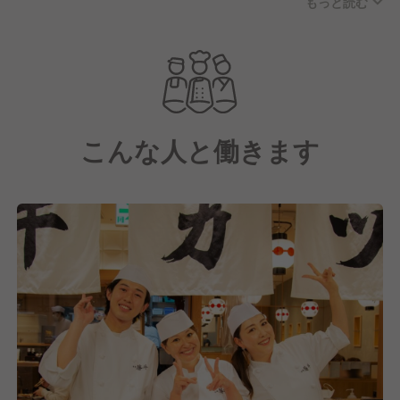
もっと読む
しています。
2025年には大阪・関西万博にも出店し、
世界各国から来られたお客様に牛カツをご賞味いただ
きました。
こんな人と働きます
いつの日か「寿司SUSHI」「天ぷらTEMPURA」「ラ
ーメンRAMEN」のように、
『牛カツGYUKATSU』が和食文化のスタンダードと
して定着するように、
日々美味しさを追求し、一食一食を実直に提供してま
いります。