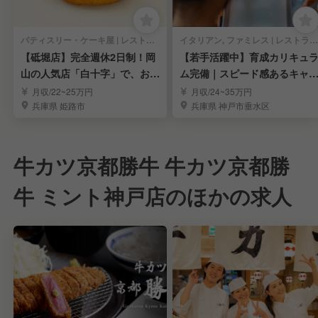
パティスリー・ケーキ屋 | レストランサービス・ホールスタッフ
イタリアン, ファミレス | レストランサービス・ホールスタッフ
【砥堀店】完全週休2日制！岡
【若手活躍中】育成カリキュ
山の人気店「白十字」で、お菓
ム完備｜スピード感あるキャ
子と笑顔を届ける
アアップを実現
月収/22~25万円
月収/24~35万円
兵庫県 姫路市
兵庫県 神戸市垂水区
牛カツ京都勝牛 牛カツ京都勝
牛 ミント神戸店のほかの求人