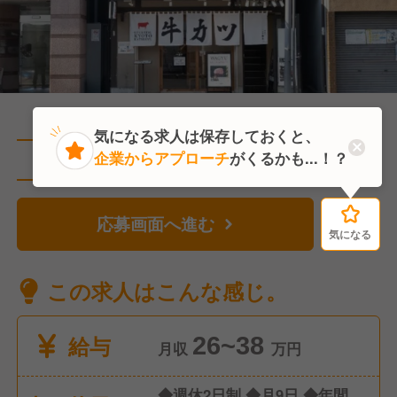
気になる求人は保存しておくと、
企業からアプローチ
がくるかも...！？
直近1人がこの求人を検討中
応募画面へ進む
気になる
気になる
この求人はこんな感じ。
給与
26~38
月収
万円
◆週休2日制 ◆月9日 ◆年間