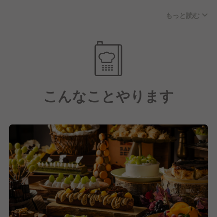
特注の窯で焼き上げるナポリピッツァ、本格イタリア
【求める人物像】
もっと読む
ン、黒毛和牛サーロインなどの鉄板焼。一つの店舗で
■お客様に特別な時間を提供することに喜びを感じる
多彩な料理技術を学べる環境は、他では得難い経験と
方
なります。
お客様の記憶に残る1日を創り上げることが、私たち
ご自身の専門分野を磨きながら、他業態の技術にも触
の喜びです。ハイクラスなサービスに挑戦したい方を
れることで、料理人として大きく成長できる機会があ
歓迎します！
ります！
こんなことやります
■チームワークを大切にできる方
本格的な料理技術を一から学びたい方、多彩なスキル
複数業態が一つの空間にあるXEXだからこそ、異なる
を身につけたい方を歓迎します！
専門性を持つスタッフ同士が協力し合うことが不可欠
です。仲間と協力しながら、最高のお店を創り上げて
いける方を求めています！
【上場企業の安定基盤と充実した待遇】
運営元であるワイズテーブルコーポレーションは、東
■プロフェッショナルとして成長したい方
証スタンダード市場上場企業です。
「より高いレベルを目指したい」「本物の技術を学び
1987年の創業以来、30年以上にわたりレストラン事
たい」そんな向上心を持つ方に、より多くのチャンス
業を展開してきた安定した経営基盤があります。
が生まれます！