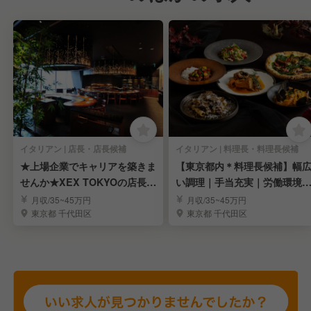
イタリアン | 店長・店長候補
イタリアン | 料理長・料理長候補
★上場企業でキャリアを築きま
【東京都内＊料理長候補】幅
せんか★XEX TOKYOの店長候
い調理｜手当充実｜労働環境
補を募集！
定｜豊富なキャリア
月収/35~45万円
月収/35~45万円
東京都 千代田区
東京都 千代田区