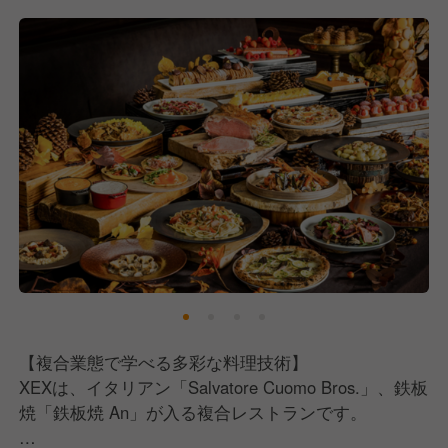
がプロフェッショナルとして真摯に向き合っていま
す。
また、私たちは「目の前のお客様に最高の時間を過ご
していただくために、何ができるのか？」を常に考
え、現場の声を最大限にお店に反映させる環境が整っ
ています。
複合業態だからこそ、イタリアン、鉄板焼、カフェ、
BARと、多彩なスキルを学び、成長できる機会があり
ます。
私たちは誠実に、まっすぐに、レストランビジネスに
取り組んできました。
本物のおいしさをお客様にご提供するために、お客様
により喜んでいただくために、スタッフ一人ひとりが
【複合業態で学べる多彩な料理技術】
レストランというものの可能性に真摯に向き合ってい
XEXは、イタリアン「Salvatore Cuomo Bros.」、鉄板
ます。
焼「鉄板焼 An」が入る複合レストランです。