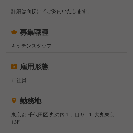
能力があれば年齢・性別に関係なく仕事をお任せする
ので、モチベーションに繋がります！
詳細は面接にてご案内いたします。
安定した基盤を持ちながらも、まだまだ若く変化に富
募集職種
んだ環境で、「本格的な技術を身につけたい！」とい
う想いをお持ちの方、ご応募お待ちしております！
キッチンスタッフ
雇用形態
正社員
勤務地
東京都 千代田区 丸の内１丁目９−１ 大丸東京
13F