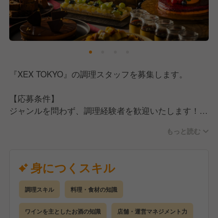
そして、休日は月8〜9日休み、残業時間もしっかりと
管理し、法令順守の勤務体制を整えています。
飲食業の「やりがい」「楽しさ」と、上場企業の「安
定性」。両方を実現できる環境で、安心して技術を磨
くことができます！
『XEX TOKYO』の調理スタッフを募集します。
【実力主義で目指せるキャリアアップ】
【応募条件】
ワイズテーブルコーポレーションは完全実力主義で
ジャンルを問わず、調理経験者を歓迎いたします！
す。
経験の浅い方も大歓迎です！
能力があれば年齢・性別に関係なく仕事をお任せする
もっと読む
ため、モチベーションに繋がります！
イタリアン、ビストロなど、洋食系の調理経験をお持
ちの方を優遇
身につくスキル
社内のキャリアアップはもちろん、独立や世界で活躍
できる人材に成長できる教育体制を整えており、全力
でバックアップしています。
調理スキル
料理・食材の知識
【仕事内容】
2026年も横浜・関内、京都での新規出店など、新た
営業中の仕込みから調理まで、厨房での調理全般に参
ワインを主としたお酒の知識
店舗・運営マネジメント力
なチャレンジが続いており、オープニングスタッフや