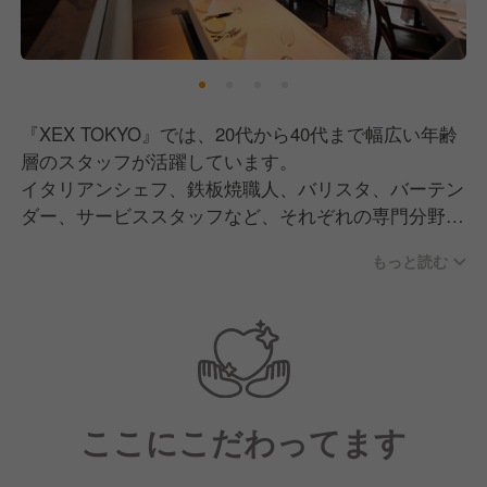
ービス、上質な空間で、お客様に至高の時間を愉しん
でいただけるレストランを目指してまいります。
そこで現在は、一緒にXEX TOKYOを盛り上げていた
だける仲間を募集中です！
『XEX TOKYO』では、20代から40代まで幅広い年齢
層のスタッフが活躍しています。
イタリアンシェフ、鉄板焼職人、バリスタ、バーテン
ダー、サービススタッフなど、それぞれの専門分野で
経験を積んだメンバーが、一つのチームとしてハイエ
もっと読む
ンドなレストランづくりに取り組んでいます。
当店の特徴は、東京駅直結という抜群の立地で、約
880㎡の壮大な空間で繰り広げられる、洗練されたサ
ービスと上質なおもてなしです。
お客様の特別な日を演出するため、料理の説明はもち
ここにこだわってます
ろん、おすすめのワイン選び、サプライズの演出ま
で、記憶に残る1日をお届けできるよう、一人ひとり