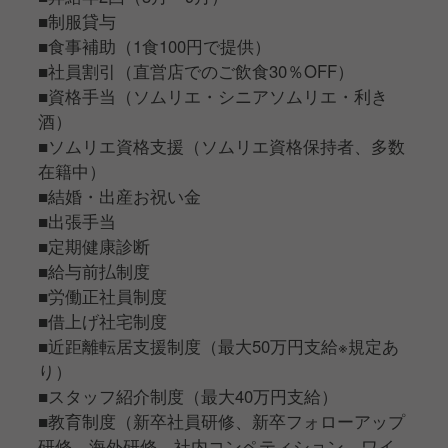
■制服貸与
■食事補助（1食100円で提供）
■社員割引（直営店でのご飲食30％OFF）
■資格手当（ソムリエ・シニアソムリエ・利き
酒）
■ソムリエ資格支援（ソムリエ資格保持者、多数
在籍中）
■結婚・出産お祝い金
■出張手当
■定期健康診断
■給与前払制度
■労働正社員制度
■借上げ社宅制度
■近距離転居支援制度（最大50万円支給※規定あ
り）
■スタッフ紹介制度（最大40万円支給）
■教育制度（新卒社員研修、新卒フォローアップ
研修、海外研修、社内コンペティション、ワイ