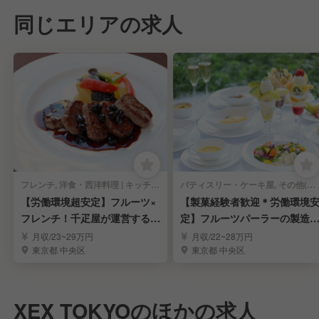
同じエリアの求人
フレンチ, 洋食・西洋料理 | キッチンスタッフ
パティスリー・ケーキ屋, その他(料理ジャンル) | キッチンスタッフ
【労働環境超安定】フルーツ×
【製菓経験者歓迎＊労働環境
フレンチ！千疋屋が運営するレ
定】フルーツパーラーの製造
ストラン調理人
調理スタッフ募集
月収/23~29万円
月収/22~28万円
東京都 中央区
東京都 中央区
XEX TOKYOのほかの求人