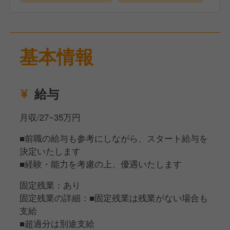
加いただきます。
新業態の立ち上げに参加するチャンスも豊富にありま
キッチンに関わる全ての業務をお任せします。
す！
〈具体的なお仕事〉
「スキルを圧倒的スピード感で身に付けたい」「料理
基本情報
・調理や仕込み、盛付などの調理業務
長を目指したい」「将来は独立したい」
・食材の発注 など
そんな想いを持つ方に、チャンスを掴める機会が豊富
に広がっています！
給与
通常メニューとは違う経験もでき、スキルアップには
おすすめ！
月収/27~35万円
■前職の給与も参考にしながら、スタート給与を
●世界に通用するプロへ
決定いたします
ワイズテーブルコーポレーションでは、社員をどの世
■経験・能力を考慮の上、優遇いたします
界でも通用するプロフェッショナルな人材に育てま
す。
固定残業：あり
社内のキャリアアップだけでなく独立や世界で活躍で
固定残業の詳細：■固定残業は残業がない場合も
きる人材に成長できる教育体制を整えており全力バッ
支給
クアップ！
■超過分は別途支給