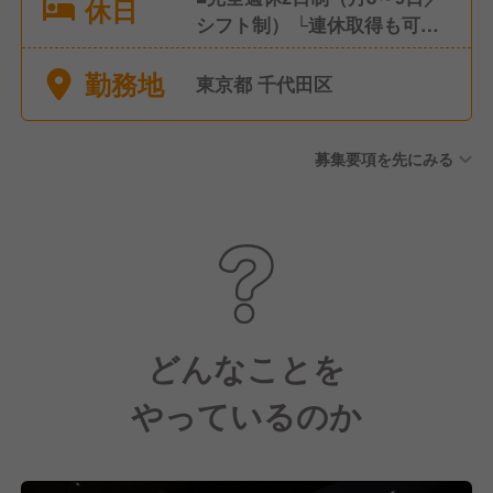
休日
シフト制） └連休取得も可能
です └約2週間前に希望休をお
勤務地
聞きし考慮します ■選択休暇
東京都 千代田区
（10日間） ■冬期休暇 ■有給
休暇 ■慶弔休暇 ■産休・育児
募集要項を先にみる
休暇（実績多数あり）
どんなことを
やっているのか