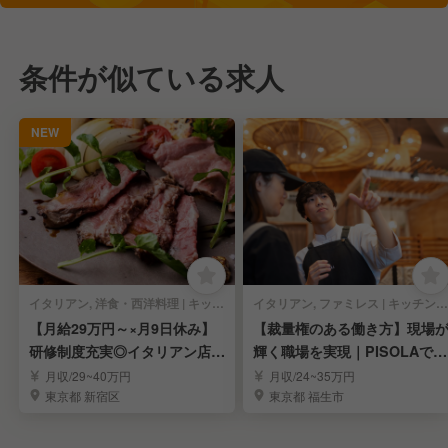
条件が似ている求人
NEW
イタリアン, 洋食・西洋料理 | キッチンスタッフ
イタリアン, ファミレス | キッチンスタッフ
【月給29万円～×月9日休み】
【裁量権のある働き方】現場
研修制度充実◎イタリアン店舗
輝く職場を実現｜PISOLAで料
スタッフ募集
理長候補募集
月収/29~40万円
月収/24~35万円
東京都 新宿区
東京都 福生市