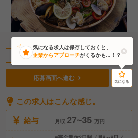
気になる求人は保存しておくと、
企業からアプローチ
がくるかも...！？
直近1人がこの求人を検討中
応募画面へ進む
気になる
気になる
この求人はこんな感じ。
給与
27~35
月収
万円
■完全週休2日制（月8～9日／