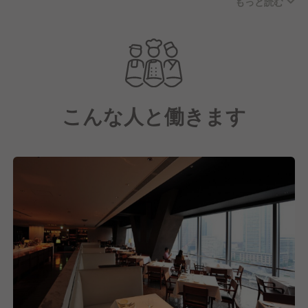
もっと読む
上げるイタリアン「Salvatore Cuomo Bros.」、目の
前で職人の技が楽しめる鉄板焼「鉄板焼 An」、バリ
スタ世界チャンピオンPaul Bassettの本格カフェやバ
ーテンダーこだわりのカクテル、シャンパーニュまで
楽しめる「The BAR & Cafe」。
複数の業態が入る当店は、約880㎡の壮大な空間で、
こんな人と働きます
大きな窓からは東京駅舎、丸の内ビル群、皇居までを
一望できる開放感あふれる空間となっております。
全82席の店内は、ご旅行の途中、ビジネスや記念日、
パーティーなど、幅広いシーンに対応しています。
特注の窯で焼き上げるナポリピッツァ、黒毛和牛サー
ロインなど、旬で新鮮な選りすぐりの厳選食材を使用
した料理を提供しています。
2007年11月のオープン以来、おかげさまで多くのお
客様にご来店いただいております。
これからも本物のおいしさとホスピタリティ溢れるサ