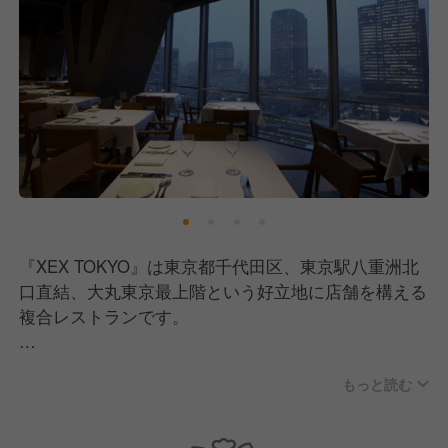
『XEX TOKYO』は東京都千代田区、東京駅八重洲北
口直結、大丸東京最上階という好立地に店舗を構える
複合レストランです。
ナポリピッツァをはじめとし、こだわりの食材で創り
もっと読む
上げるイタリアン「Salvatore Cuomo Bros.」、目の
前で職人の技が楽しめる鉄板焼「鉄板焼 An」、バリ
スタ世界チャンピオンPaul Bassettの本格カフェやバ