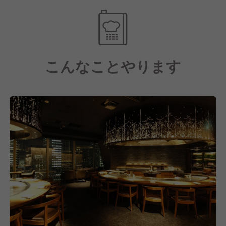
方
東京駅直結、約880㎡の壮大な空間で、大きな窓から
お客様の記憶に残る1日を創り上げることが、私たち
東京駅舎、丸の内ビル群、皇居までを一望しながら、
の喜びです。ハイクラスなサービスに挑戦したい方を
お客様の特別な日を演出する。
歓迎します！
それがXEXのサービススタッフに求められる役割で
こんなことやります
す。
■チームワークを大切にできる方
ハイクラスな接客技術、ワインやお酒の知識、サプラ
複数業態が一つの空間にあるXEXだからこそ、異なる
イズ演出のスキル。本格的なレストランサービスを一
専門性を持つスタッフ同士が協力し合うことが不可欠
から学べる環境が整っています！
です。仲間と協力しながら、最高のお店を創り上げて
いける方を求めています！
「最高のおもてなしを学びたい」「プロフェッショナ
ルなサービススキルを身につけたい」という想いを持
■プロフェッショナルとして成長したい方
つ方を歓迎します！
「より高いレベルを目指したい」「本物の技術を学び
たい」そんな向上心を持つ方に、より多くのチャンス
が生まれます！
【上場企業の安定基盤と充実した待遇】
運営元であるワイズテーブルコーポレーションは、東
証スタンダード市場上場企業です。
1987年の創業以来、30年以上にわたりレストラン事