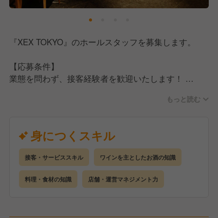
業を展開してきた安定した経営基盤があります。
そして、休日は月8〜9日休み、残業時間もしっかりと
『XEX TOKYO』のホールスタッフを募集します。
管理し、法令順守の勤務体制を整えています。
飲食業の「やりがい」「楽しさ」と、上場企業の「安
【応募条件】
定性」。両方を実現できる環境で、安心して働くこと
業態を問わず、接客経験者を歓迎いたします！
ができます！
接客経験の浅い方も歓迎いたします！
もっと読む
イタリアン、ビストロなど、洋食系の接客経験をお持
【実力主義で目指せるキャリアアップ】
ちの方を優遇
身につくスキル
ワイズテーブルコーポレーションは完全実力主義で
バー業態での接客経験者を優遇
す。
能力があれば年齢・性別に関係なく仕事をお任せする
接客・サービススキル
ワインを主としたお酒の知識
ため、モチベーションに繋がります！
【仕事内容】
料理・食材の知識
店舗・運営マネジメント力
ホールスタッフとして、店舗運営全般に参加していた
接客経験の浅い方でも、しっかりとしたサポート体制
だきます。
のもとでスキルを磨き、将来的には店長・マネージャ