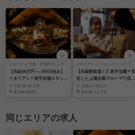
イタリアン, 洋食・西洋料理 | レストランサービス・ホールスタッフ
イタリアン, ファミレス | レストランサービス・ホールスタッフ
【月給29万円～×月9日休み】
【未経験歓迎！】若手活躍＊
イタリアン＊若手店舗スタッフ
定した上場企業グループで店
募集
を目指しませんか？
月収/29~40万円
月収/24~35万円
東京都 新宿区
東京都 八王子市
同じエリアの求人