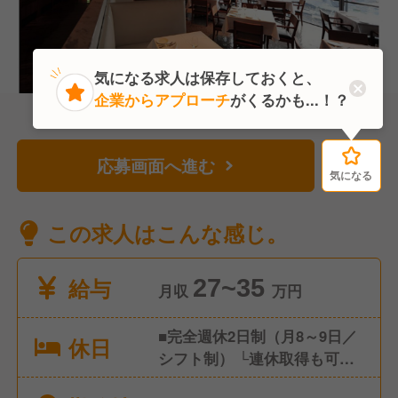
気になる求人は保存しておくと、
企業からアプローチ
がくるかも...！？
応募画面へ進む
気になる
気になる
この求人はこんな感じ。
給与
27~35
月収
万円
■完全週休2日制（月8～9日／
休日
シフト制） └連休取得も可能
です └約2週間前に希望休をお