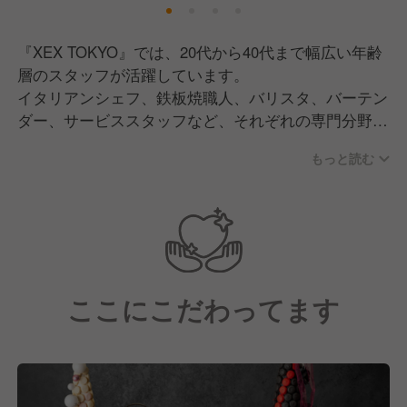
そこで現在は、一緒にXEX TOKYOを盛り上げていた
だける仲間を募集中です！
『XEX TOKYO』では、20代から40代まで幅広い年齢
層のスタッフが活躍しています。
イタリアンシェフ、鉄板焼職人、バリスタ、バーテン
ダー、サービススタッフなど、それぞれの専門分野で
経験を積んだメンバーが、一つのチームとしてハイエ
もっと読む
ンドなレストランづくりに取り組んでいます。
当店の特徴は、東京駅直結という抜群の立地で、約
880㎡の壮大な空間で繰り広げられる、洗練されたサ
ービスと上質なおもてなしです。
お客様の特別な日を演出するため、料理の説明はもち
ここにこだわってます
ろん、おすすめのワイン選び、サプライズの演出ま
で、記憶に残る1日をお届けできるよう、一人ひとり
がプロフェッショナルとして真摯に向き合っていま
す。