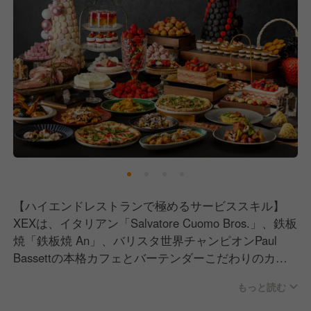
また、私たちは「目の前のお客様に最高の時間を過ご
していただくために、何ができるのか？」を常に考
え、現場の声を最大限にお店に反映させる環境が整っ
ています。
複合業態だからこそ、イタリアン、鉄板焼、カフェ、
BARと、多彩なスキルを学び、成長できる機会があり
ます。
私たちは誠実に、まっすぐに、レストランビジネスに
取り組んできました。
本物のおいしさをお客様にご提供するために、お客様
により喜んでいただくために、スタッフ一人ひとりが
【ハイエンドレストランで極めるサービススキル】
レストランというものの可能性に真摯に向き合ってい
XEXは、イタリアン「Salvatore Cuomo Bros.」、鉄板
ます。
焼「鉄板焼 An」、バリスタ世界チャンピオンPaul
Bassettの本格カフェとバーテンダーこだわりのカク
テルが楽しめる「The BAR & Cafe」が入る複合レス
【求める人物像】
もっと読む
トランです。
■お客様に特別な時間を提供することに喜びを感じる