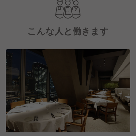
ーテンダーこだわりのカクテル、シャンパーニュまで
楽しめる「The BAR & Cafe」。
複数の業態が入る当店は、約880㎡の壮大な空間で、
こんな人と働きます
大きな窓からは東京駅舎、丸の内ビル群、皇居までを
一望できる開放感あふれる空間となっております。
全82席の店内は、ご旅行の途中、ビジネスや記念日、
パーティーなど、幅広いシーンに対応しています。
特注の窯で焼き上げるナポリピッツァ、黒毛和牛サー
ロインなど、旬で新鮮な選りすぐりの厳選食材を使用
した料理を提供しています。
2007年11月のオープン以来、おかげさまで多くのお
客様にご来店いただいております。
これからも本物のおいしさとホスピタリティ溢れるサ
ービス、上質な空間で、お客様に至高の時間を愉しん
でいただけるレストランを目指してまいります。