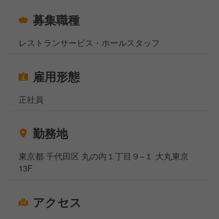
んだ環境で、「本格的なサービススキルを身につけた
募集職種
い！」という想いをお持ちの方、ご応募お待ちしてお
ります！
レストランサービス・ホールスタッフ
雇用形態
正社員
勤務地
東京都 千代田区 丸の内１丁目９−１ 大丸東京
13F
アクセス