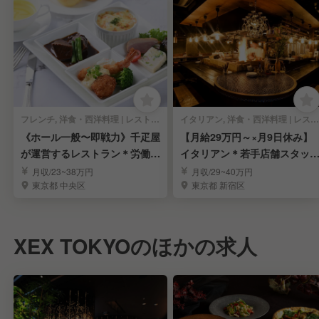
フレンチ, 洋食・西洋料理 | レストランサービス・ホールスタッフ
イタリアン, 洋食・西洋料理 | レストランサービス・ホールスタッフ
《ホール一般〜即戦力》千疋屋
【月給29万円～×月9日休み】
が運営するレストラン＊労働環
イタリアン＊若手店舗スタッ
境安定＊賞与年3回
募集
月収/23~38万円
月収/29~40万円
東京都 中央区
東京都 新宿区
XEX TOKYOのほかの求人