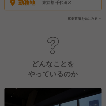
勤務地
聞きし考慮します ■選択休暇
東京都 千代田区
（10日間） ■冬期休暇 ■有給
休暇 ■慶弔休暇 ■産休・育児
募集要項を先にみる
休暇（実績多数あり）
どんなことを
やっているのか