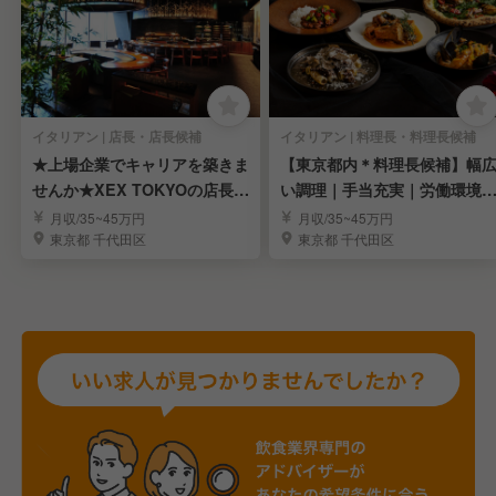
イタリアン | 店長・店長候補
イタリアン | 料理長・料理長候補
★上場企業でキャリアを築きま
【東京都内＊料理長候補】幅
せんか★XEX TOKYOの店長候
い調理｜手当充実｜労働環境
補を募集！
定｜豊富なキャリア
月収/35~45万円
月収/35~45万円
東京都 千代田区
東京都 千代田区