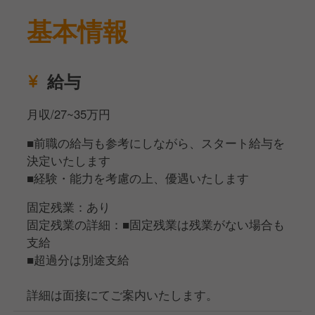
ーを目指すことも可能です。
★接客・サービス業務
2026年も横浜・関内、京都での新規出店など、新た
基本情報
お客様のご案内・席へのご誘導
なチャレンジが続いており、オープニングスタッフや
オーダー受付・料理・ドリンクの提供
新業態の立ち上げに参加するチャンスも豊富にありま
お会計対応・レジ業務
す！
給与
テーブルセッティング・清掃業務
お客様からのお問い合わせ対応
「本格的なサービススキルを身につけたい」「店長を
月収/27~35万円
目指したい」「レストランビジネスを学びたい」
★店舗運営サポート業務
そんな想いを持つ方に、チャンスを掴める機会が豊富
■前職の給与も参考にしながら、スタート給与を
開店・閉店準備作業
に広がっています！
決定いたします
店内清掃・衛生管理
■経験・能力を考慮の上、優遇いたします
在庫管理・発注業務のサポート
新人スタッフの指導・教育（経験者の場合）
固定残業：あり
固定残業の詳細：■固定残業は残業がない場合も
支給
本格的なイタリアンレストランでの接客経験を積みた
■超過分は別途支給
い方、チームワークを大切にできる方、お客様に喜ん
でいただくことに喜びを感じる方を歓迎します！
詳細は面接にてご案内いたします。
安定した基盤を持ちながらも、まだまだ若く変化に富