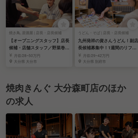
焼き鳥, 居酒屋 | 店長・店長候補
うどん・そば | 店長・店長候補
【オープニングスタッフ】店長
九州発祥の資さんうどん！副
候補・店舗スタッフ／野菜巻き
長候補募集中！1週間のリフレ
串が自慢の居酒屋
ッシュ休暇年2回！
月収/28~50万円
月収/29~42万円
大分県 大分市
大分県 別府市
焼肉きんぐ 大分森町店のほか
の求人