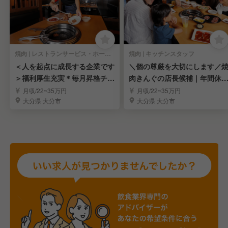
焼肉 | レストランサービス・ホールスタッフ
焼肉 | キッチンスタッフ
＜人を起点に成長する企業です
＼個の尊厳を大切にします／
＞福利厚生充実＊毎月昇格チャ
肉きんぐの店長候補｜年間休1
ンス＊固定残業無し
18日＊未経験OK
月収/22~35万円
月収/22~35万円
大分県 大分市
大分県 大分市