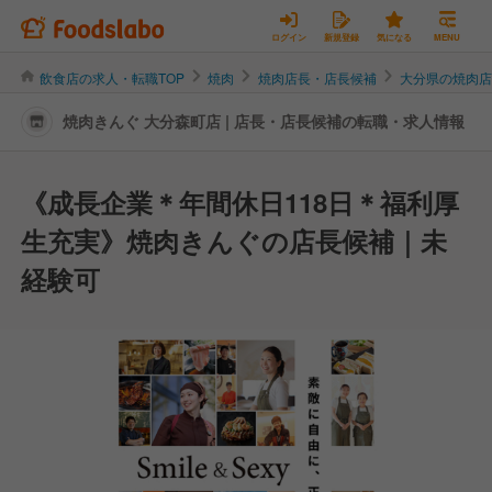
ログイン
新規登録
気になる
MENU
飲食店の求人・転職TOP
焼肉
焼肉店長・店長候補
大分県の焼肉
焼肉きんぐ 大分森町店 | 店長・店長候補の転職・求人情報
《成長企業＊年間休日118日＊福利厚
生充実》焼肉きんぐの店長候補｜未
経験可