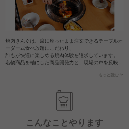
焼肉きんぐは、席に座ったまま注文できるテーブルオ
ーダー式食べ放題にこだわり、
誰もが快適に楽しめる焼肉体験を追求しています。
名物商品を軸にした商品開発力と、現場の声を反映す
るスピード感が強み。
もっと読む
品質・価格・サービスのバランスが高く評価され、
家族連れを中心に幅広い世代から支持されるブランド
へと成長しています。
こんなことやります