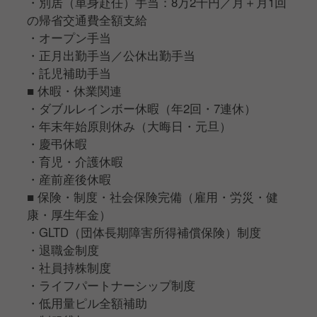
・別居（単身赴任）手当：8万2千円／月＋月1回
の帰省交通費全額支給
・オープン手当
・正月出勤手当／公休出勤手当
・託児補助手当
■ 休暇・休業関連
・ダブルレインボー休暇（年2回・7連休）
・年末年始原則休み（大晦日・元旦）
・慶弔休暇
・育児・介護休暇
・産前産後休暇
■ 保険・制度・社会保険完備（雇用・労災・健
康・厚生年金）
・GLTD（団体長期障害所得補償保険）制度
・退職金制度
・社員持株制度
・ライフパートナーシップ制度
・低用量ピル全額補助