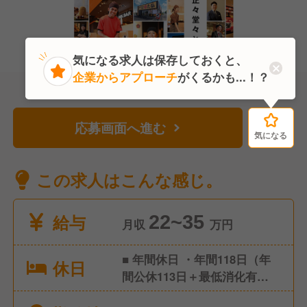
気になる求人は保存しておくと、
企業からアプローチ
がくるかも...！？
応募画面へ進む
気になる
気になる
この求人はこんな感じ。
給与
22~35
月収
万円
■ 年間休日 ・年間118日（年
休日
間公休113日＋最低消化有給5
日） ・1ヶ月9休制（※2月のみ