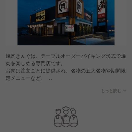
焼肉きんぐは、テーブルオーダーバイキング形式で焼
肉を楽しめる専門店です。
お肉は注文ごとに提供され、名物の五大名物や期間限
定メニューなど、
何度来ても楽しめる商品開発が特長。
もっと読む
スタッフが焼き方をサポートする「焼肉ポリス」な
ど、
人のあたたかさを感じる接客で、家族連れから幅広い
世代に親しまれています。