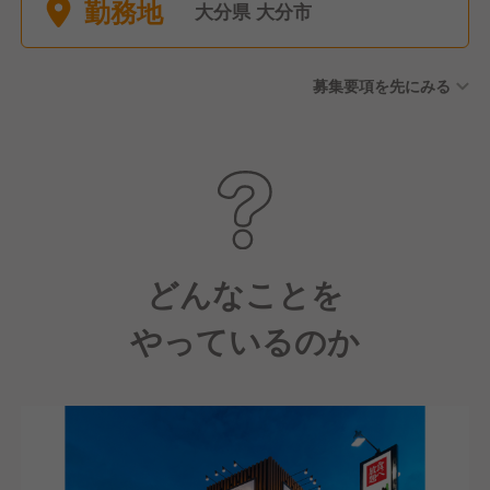
勤務地
8休） ・大晦日元旦は原則全
大分県 大分市
店休業
募集要項を先にみる
どんなことを
やっているのか