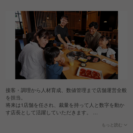
接客・調理から人材育成、数値管理まで店舗運営全般
を担当。
将来は1店舗を任され、裁量を持って人と数字を動か
す店長として活躍していただきます。
▼仕事内容
もっと読む
ホール・キッチン業務（接客・調理・オペレーション