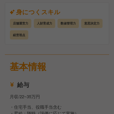
管理）
アルバイト・社員の育成、チームづくり
身につくスキル
シフト作成、人員配置、人件費コントロール
売上・原価・利益など数値管理
店舗運営力
人財育成力
数値管理力
意思決定力
発注・在庫・衛生・品質管理
サービス改善・業務改善の企画と実行
経営視点
焼肉きんぐでは、
店長＝経営者（プレジデント）という考え方のもと、
裁量を持ってお店を動かす経験ができます。
基本情報
決められた運営をこなすだけでなく、自分の色を出し
た店舗づくりに挑戦できる環境です。
※適性により、他ブランド・他店舗への配属となる場
給与
合があります。
月収/22~35万円
・住宅手当、役職手当含む
・昇給：随時（評価に応じて実施）