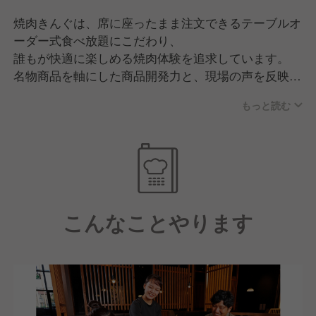
焼肉きんぐは、席に座ったまま注文できるテーブルオ
ーダー式食べ放題にこだわり、
誰もが快適に楽しめる焼肉体験を追求しています。
名物商品を軸にした商品開発力と、現場の声を反映す
るスピード感が強み。
もっと読む
品質・価格・サービスのバランスが高く評価され、
家族連れを中心に幅広い世代から支持されるブランド
へと成長しています。
こんなことやります