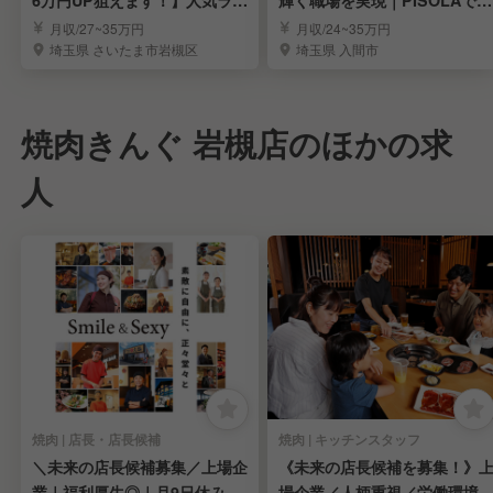
メンの社員募集
長候補募集
月収/27~35万円
月収/24~35万円
埼玉県 さいたま市岩槻区
埼玉県 入間市
焼肉きんぐ 岩槻店のほかの求
人
焼肉 | 店長・店長候補
焼肉 | キッチンスタッフ
＼未来の店長候補募集／上場企
《未来の店長候補を募集！》
業｜福利厚生◎｜月9日休み｜
場企業／人柄重視／労働環境