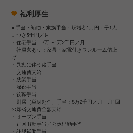
福利厚生
■ 手当・補助・家族手当：既婚者1万円＋子1人
につき5千円／月
・住宅手当：2万〜4万2千円／月
・社員寮あり：家具・家電付きワンルーム借上
げ
・異動に伴う諸手当
・交通費支給
・残業手当
・深夜手当
・役職手当
・別居（単身赴任）手当：8万2千円／月＋月1回
の帰省交通費全額支給
・オープン手当
・正月出勤手当／公休出勤手当
・託児補助手当