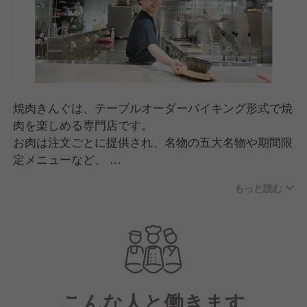
焼肉きんぐは、テーブルオーダーバイキング形式で焼
肉を楽しめる専門店です。
お肉は注文ごとに提供され、名物の五大名物や期間限
定メニューなど、
何度来ても楽しめる商品開発が特長。
もっと読む
スタッフが焼き方をサポートする「焼肉ポリス」な
ど、
人のあたたかさを感じる接客で、家族連れから幅広い
世代に親しまれています。
こんな人と働きます