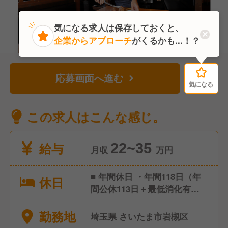
気になる求人は保存しておくと、
企業からアプローチ
がくるかも...！？
応募画面へ進む
気になる
気になる
この求人はこんな感じ。
給与
22~35
月収
万円
■ 年間休日 ・年間118日（年
休日
間公休113日＋最低消化有給5
日） ・1ヶ月9休制（※2月のみ
勤務地
8休） ・大晦日元旦は原則全
埼玉県 さいたま市岩槻区
店休業