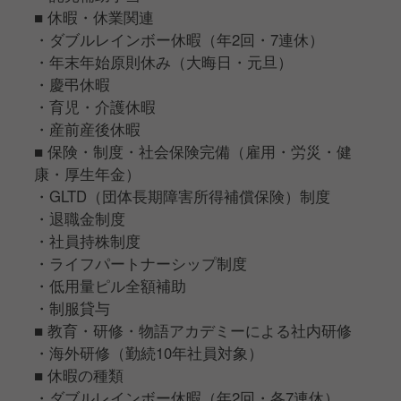
■ 休暇・休業関連
・ダブルレインボー休暇（年2回・7連休）
・年末年始原則休み（大晦日・元旦）
・慶弔休暇
・育児・介護休暇
・産前産後休暇
■ 保険・制度・社会保険完備（雇用・労災・健
康・厚生年金）
・GLTD（団体長期障害所得補償保険）制度
・退職金制度
・社員持株制度
・ライフパートナーシップ制度
・低用量ピル全額補助
・制服貸与
■ 教育・研修・物語アカデミーによる社内研修
・海外研修（勤続10年社員対象）
■ 休暇の種類
・ダブルレインボー休暇（年2回・各7連休）