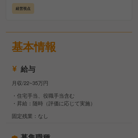
サービス改善・業務改善の企画と実行
経営視点
焼肉きんぐでは、
店長＝経営者（プレジデント）という考え方のもと、
裁量を持ってお店を動かす経験ができます。
基本情報
決められた運営をこなすだけでなく、自分の色を出し
た店舗づくりに挑戦できる環境です。
※適性により、他ブランド・他店舗への配属となる場
給与
合があります。
月収/22~35万円
・住宅手当、役職手当含む
・昇給：随時（評価に応じて実施）
固定残業：なし
募集職種