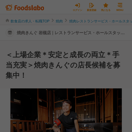
ログイン
新規登録
気になる
MENU
飲食店の求人・転職TOP
焼肉
焼肉レストランサービス・ホールスタ
焼肉きんぐ 岩槻店 | レストランサービス・ホールスタッフ
の転職・求人情報
＜上場企業＊安定と成長の両立＊手
当充実＞焼肉きんぐの店長候補を募
集中！