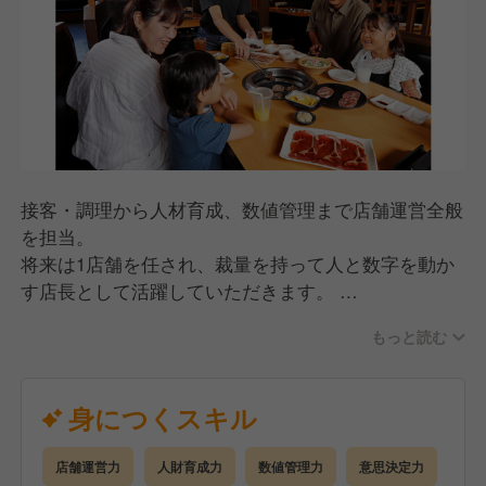
接客・調理から人材育成、数値管理まで店舗運営全般
を担当。
将来は1店舗を任され、裁量を持って人と数字を動か
す店長として活躍していただきます。
▼仕事内容
もっと読む
ホール・キッチン業務（接客・調理・オペレーション
管理）
アルバイト・社員の育成、チームづくり
身につくスキル
シフト作成、人員配置、人件費コントロール
売上・原価・利益など数値管理
店舗運営力
人財育成力
数値管理力
意思決定力
発注・在庫・衛生・品質管理