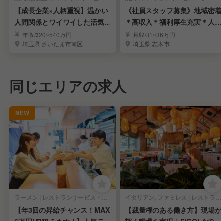
【成長企業×人柄重視】温かい
《社員スタッフ募集》地域密
人間関係とワイワイした活気が
＊高収入＊福利厚生充実＊人
自慢の職場！
採用＊遠方応募歓迎
年収/320~540万円
月収/31~36万円
埼玉県 さいたま市南区
埼玉県 志木市
同じエリアの求人
NEW
ラーメン | レストランサービス・ホールスタッフ
イタリアン, ファミレス | レストランサービス・ホールスタッフ
【年3回の昇給チャンス！MAX
【裁量権のある働き方】現場
6万円UP狙えます！】人気ラー
輝く職場を実現｜PISOLAで店