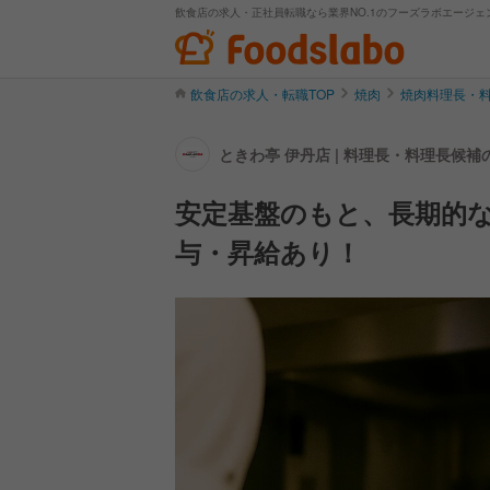
飲食店の求人・正社員転職なら業界NO.1のフーズラボエージェ
飲食店の求人・転職TOP
焼肉
焼肉料理長・
ときわ亭 伊丹店 | 料理長・料理長候
安定基盤のもと、長期的な
与・昇給あり！