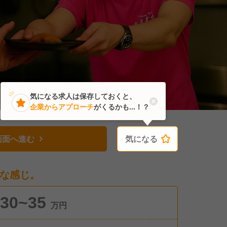
気になる求人は保存しておくと、
企業からアプローチ
がくるかも...！？
画面へ進む
気になる
気になる
な感じ。
30~35
万円