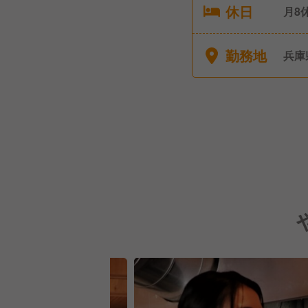
休日
月8
得も
休・産休取
勤務地
兵庫
ト◎
給休
数に