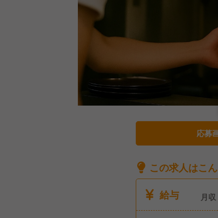
応募
この求人はこん
給与
月収