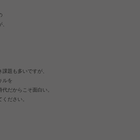
、
の
が、
き課題も多いですが、
キルを
時代だからこそ面白い。
てください。