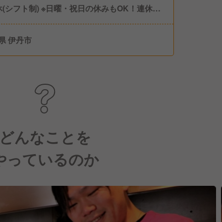
休(シフト制) ※日曜・祝日の休みもOK！連休取
可能 他、夏期・冬期休暇、年末年始休暇、 育
得実績あり ◎コズミックセブン スター
県 伊丹市
 公休2日+有給5日の計7連休が取得可能！ ※有
暇年間10日～20日 （当社規定により勤続ヶ月
より付与） ※全社員に徹底しています
どんなことを
やっているのか