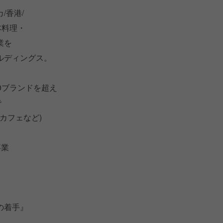
/香港/
本料理・
業を
ルディングス。
0ブランドを超え
で
カフェなど)
事業
の着手』