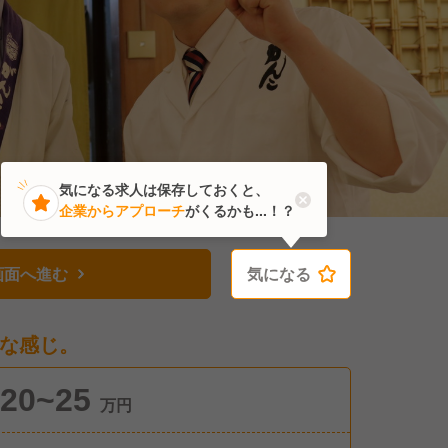
気になる求人は保存しておくと、
企業からアプローチ
がくるかも...！？
画面へ進む
気になる
気になる
な感じ。
20~25
万円