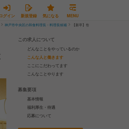
ログイン
新規登録
気になる
MENU
神戸市中央区の和食料理長・料理長候補
【新卒】包丁未経験からプロの職人
この求人について
どんなことをやっているのか
支
こんな人と働きます
ここにこだわってます
こんなことやります
募集要項
基本情報
福利厚生・待遇
応募について