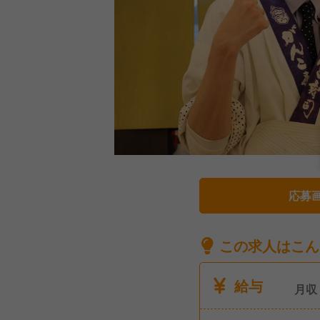
応募
この求人はこん
給与
月収