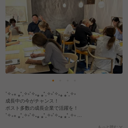
˚✧₊⁎ ⁎⁺˳✧༚˚✧₊⁎ ⁎⁺˳✧༚˚✧₊⁎ ⁎⁺˳✧༚
成長中の今がチャンス！
ポスト多数の成長企業で活躍を！
˚✧₊⁎ ⁎⁺˳✧༚˚✧₊⁎ ⁎⁺˳✧༚˚✧₊⁎ ⁎⁺˳✧༚
もっと読む