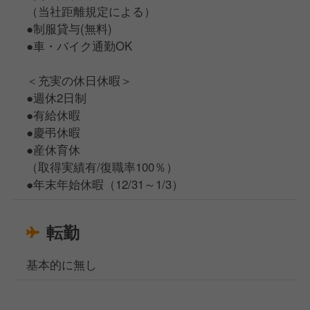
（当社距離規定による）
●制服貸与(無料)
●車・バイク通勤OK
＜充実の休日休暇＞
●週休2日制
●有給休暇
●慶弔休暇
●産休育休
（取得実績有/復職率100％）
●年末年始休暇（12/31～1/3）
転勤
基本的に無し