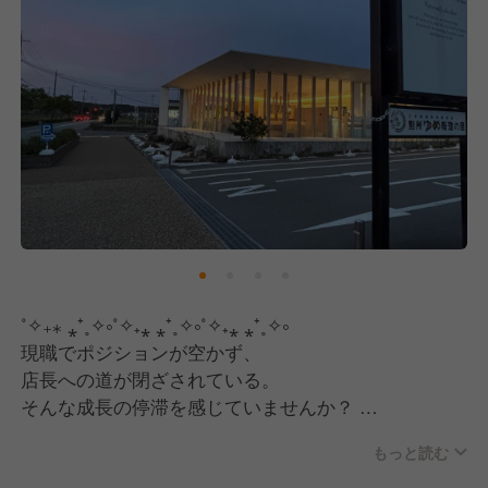
˚✧₊⁎ ⁎⁺˳✧༚˚✧₊⁎ ⁎⁺˳✧༚˚✧₊⁎ ⁎⁺˳✧༚
現職でポジションが空かず、
店長への道が閉ざされている。
そんな成長の停滞を感じていませんか？
もっと読む
そんな環境を変えたいと思っている
あなたが活躍できる場所”ココ”にあります…！