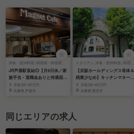
洋食・西洋料理 | 料理長・料理長候補
イタリアン, 洋食・西洋料理 | 料理長・料理長候補
JR芦屋駅直結◎【月9日休／家
【京阪ホールディングス母体
族手当・退職金ありと待遇面充
残業少なめ】キッチンマネー
実！!】
ャーの募集！
月収/30~45万円
月収/36~40万円
兵庫県 芦屋市
兵庫県 西宮市
同じエリアの求人