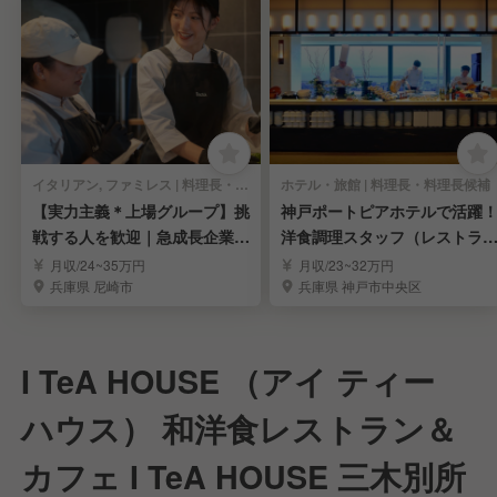
イタリアン, ファミレス | 料理長・料理長候補
ホテル・旅館 | 料理長・料理長候補
【実力主義＊上場グループ】挑
神戸ポートピアホテルで活躍
戦する人を歓迎｜急成長企業で
洋食調理スタッフ（レストラ
キャリアを実現
ン・宴会）募集！
月収/24~35万円
月収/23~32万円
兵庫県 尼崎市
兵庫県 神戸市中央区
I TeA HOUSE （アイ ティー
ハウス） 和洋食レストラン＆
カフェ I TeA HOUSE 三木別所