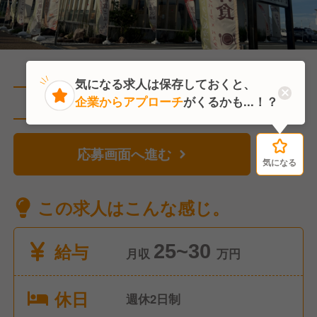
気になる求人は保存しておくと、
企業からアプローチ
がくるかも...！？
直近1人がこの求人を検討中
応募画面へ進む
気になる
気になる
この求人はこんな感じ。
給与
25~30
月収
万円
休日
週休2日制