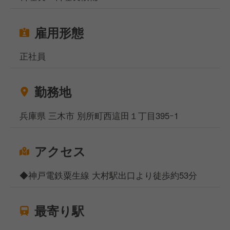
現場で役立つスキルを実践的に
雇用形態
習得できるので、学んだことをすぐに
仕事に活かせます。
正社員
これまでの経験をさらに磨き、
早期に店舗の責任者として
勤務地
活躍できる環境があります。
兵庫県 三木市 別所町西這田１丁目395ｰ1
◆地元農家と連携した商品開発◆
地元農家との連携で、地産地消の商品の開発や
アクセス
提供に関わることができます。
地元食材を使用したスイーツやお食事メニューを
◆神戸電鉄粟生線 大村駅出口より徒歩約53分
考案する楽しさがあります。
◆地域活性化に貢献するやりがい◆
最寄り駅
このお店は、ただ食事を提供するだけではなく、
三木市の魅力を発信し、地域ブランドを