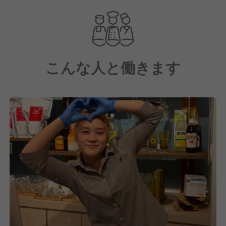
˚✧₊⁎ ⁎⁺˳✧༚˚✧₊⁎ ⁎⁺˳✧༚˚✧₊⁎ ⁎⁺˳✧༚
創業96年の当社は、地域密着型の
食品卸売業や地元特産品の製造販売を行い、
こんな人と働きます
地域貢献に努めています。
2023年には三木市初の紅茶専門店
「I TeA HOUSE」をオープンし、
地域の魅力を発信しています。
2026年には新店舗出店が決定し、
事業拡大に伴って新しい仲間を
若干名募集いたします♪
キャリアアップを考える飲食経験者にとって
絶好のチャンスです◎この機会を逃さず、
次のステージへ進んでみませんか？？
◆各メディアでも取り上げられています！◆