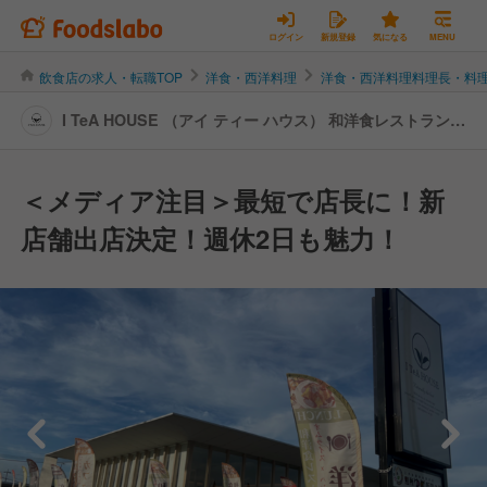
ログイン
新規登録
気になる
MENU
飲食店の求人・転職TOP
洋食・西洋料理
洋食・西洋料理料理長・料
I TeA HOUSE （アイ ティー ハウス） 和洋食レストラン＆
カフェ I TeA HOUSE 三木別所店 | 料理長・料理長候補の
転職・求人情報
＜メディア注目＞最短で店長に！新
店舗出店決定！週休2日も魅力！