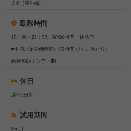
大村 (粟生線)
高めるために日々取り組んでいます。
例えば、地元の農産物を活かしたメニュー開発や、
勤務時間
地産地消を推進するイベント企画などを通じて、
地域の活性化に貢献しています。
10：30～21：30／実働8時間・休憩有
さらに、店舗運営を通じて地元農業の
■平均所定労働時間: 173時間 (1ヶ月当たり)
活性化を支援し、地域全体の成長に
寄与できることが、この仕事の大きなやりがい◎
勤務形態：シフト制
地域に根差し、社会的意義を感じられる職場で、
休日
自分の力を活かしてみませんか？
週休2日制
試用期間
3ヶ月