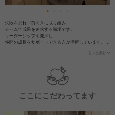
SNS・クラウドファンディングでウサワが広がり、
話題のお店としてさまざまなメディアで
取り上げていただいてます。
失敗を恐れず前向きに取り組み、
【メディア実績：TV】
チームで成果を追求する職場です。
NHK：「ほっと関西サタデー」にて紹介
リーダーシップを発揮し、
サンテレビ：「NEWS×情報 キャッチ＋」にて紹介
仲間の成長をサポートできる方が活躍しています。
【メディア実績：ネット】
もっと読む
【応募資格】
神戸新聞：2023年3月23日にて掲載
●飲食店で1年以上の勤務経験がある方
兵庫県の地域情報サイト：「Kiss PRESS」にて掲載
●店舗運営やスタッフ管理に興味がある方
兵庫県の地域情報サイト：「TANOSU」にて記載
●地域活性化や新しいことに挑戦したい方
●キャリアアップを目指し、成長を遂げたい方
●地域貢献に興味がある方
ここにこだわってます
●商品開発や紅茶の知識を身につけたい方
●新しい店舗やサービスの立ち上げに関与したい方
●安定した環境を求めている方