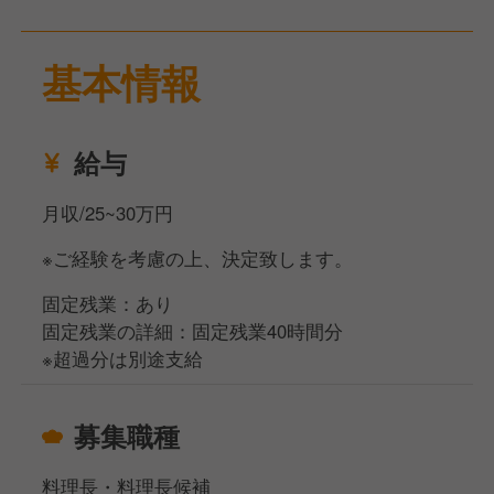
生み出していきます！
基本情報
☆★☆ 《ここがポイント！》 ☆★☆
◆研修でスキルアップを目指せる環境◆
＜繁盛店ランチ研修＞
給与
関西エリアの人気店を訪問し、プロの技術や
商品のアイデアを間近で体感。
月収/25~30万円
現場で培われた成功の秘訣を学び、
日々の仕事に活かせる貴重な経験が得られます。
※ご経験を考慮の上、決定致します。
視察後には、学んだことをすぐに
メニュー提案やサービスに反映できる
固定残業：あり
実践的なスキルが身につきます。
固定残業の詳細：固定残業40時間分
※超過分は別途支給
＜実践指導セッション＞
飲食業界のプロ講師から、接客や
募集職種
調理の基礎はもちろん、商品開発や
店舗運営のノウハウまで幅広く学べる
料理長・料理長候補
研修をご用意◎