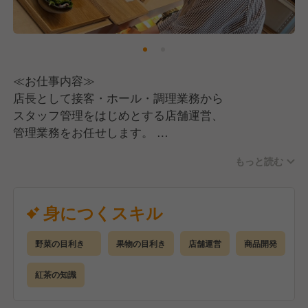
≪お仕事内容≫
店長として接客・ホール・調理業務から
スタッフ管理をはじめとする店舗運営、
管理業務をお任せします。
もっと読む
具体的には・・・
●接客、調理業務
●スタッフのシフト管理、採用・教育
身につくスキル
●店舗の売上管理
●食材の品質管理、在庫管理
野菜の目利き
果物の目利き
店舗運営
商品開発
●販促施策のプランニング、実施
紅茶の知識
今後も当社では事業の拡大に併せ、
社員の更なる成長のステージを