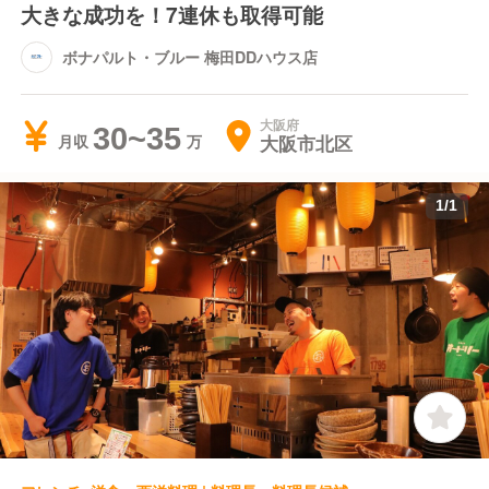
大きな成功を！7連休も取得可能
ボナパルト・ブルー 梅田DDハウス店
大阪府
30~35
大阪市北区
月収
1
/
1