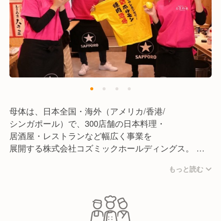
母体は、日本全国・海外（アメリカ/香港/
シンガポール）で、300店舗の日本料理・
居酒屋・レストランなど幅広く事業を
展開する株式会社コズミックホールディングス。
もっと読む
現在は飲食事業のブランド数は100ブランドを超え
日本全国36都道府県＋海外3ヵ国で
●国内直営レストラン事業(居酒屋･カフェなど)
●海外直営レストラン事業