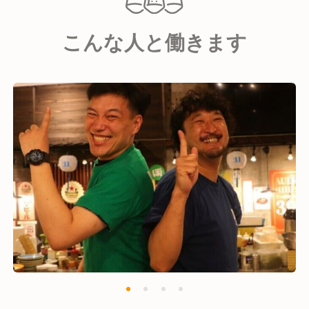
●国内デリバリー・テイクアウト事業
●国内FC事業 / 海外FC事業
こんな人と働きます
など幅広く事業を展開。
今後も勢いを留めず、『新業態への着手』
『既存ブランドのFC展開』
この二つを軸に、着実に事業を拡大。