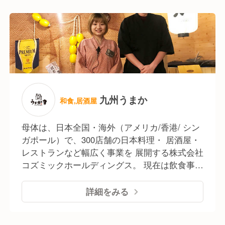
事業 ●国内デリバリー・テイクアウト事業 ●国
ご本人の適性や志向に応じて以下のような
内FC事業 / 海外FC事業 など幅広く事業を展
ステージへのステップアップが可能です。
開。 今後も勢いを留めず、『新業態への着手』
『既存ブランドのFC展開』 この二つを軸に、
●FC本部SV
着実に事業を拡大。
加盟店の経営支援や売上改善、
オペレーションの標準化などを通じて、
「店舗を支える立場」で飲食事業に関われます。
九州うまか
和食,居酒屋
●ブランド開発・商品企画
新しい業態やメニューを一から開発。
母体は、日本全国・海外（アメリカ/香港/ シン
マーケティングやトレンド分析をもとに、
ガポール）で、300店舗の日本料理・ 居酒屋・
ゼロからブランドを創り出す経験が可能です。
レストランなど幅広く事業を 展開する株式会社
コズミックホールディングス。 現在は飲食事業
●物件開発・購買・経営企画
のブランド数は100ブランドを超え 日本全国36
出店計画の立案や仕入れ先との交渉、
都道府県＋海外3ヵ国で ●国内直営レストラン
詳細をみる
新規事業の構築など、飲食業の“裏側”を担う
事業(居酒屋･カフェなど) ●海外直営レストラン
重要なポジションも選択可能です。
事業 ●国内デリバリー・テイクアウト事業 ●国