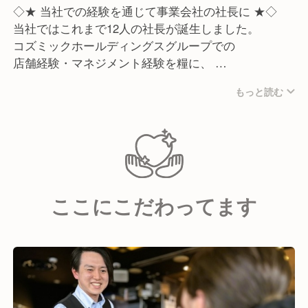
◇★ 当社での経験を通じて事業会社の社長に ★◇
当社ではこれまで12人の社長が誕生しました。
コズミックホールディングスグループでの
店舗経験・マネジメント経験を糧に、
地元に戻って飲食業を展開する人、
もっと読む
飲食業をサポートできる他分野での
事業を志した人など形は様々ですが、
夢を結実させています。
≪入社後のキャリアプラン≫
ここにこだわってます
やるべきことは多く、取り組むべき課題も多いです
が、
その分、短期間で様々な知識やスキルを
身につけられる環境です。変化の時代だからこそ面白
い。
ぜひ当社であなたの経験を発揮してください。