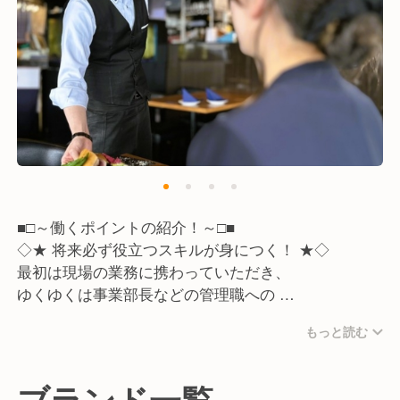
1、一般社員
2、主任
2、店長
3、ブロック長
4、マネージャー
5、部長
6、物件開発
7、購買・商品開発
8、採用・育成担当
9、加盟店開発
■□～働くポイントの紹介！～□■
10、FC本部SV
◇★ 将来必ず役立つスキルが身につく！ ★◇
11、事業部長
最初は現場の業務に携わっていただき、
12、経営企画
ゆくゆくは事業部長などの管理職への
キャリアアップを目指していただきます。
当社であれば安定した経営基盤のもと
もっと読む
あなたの成長に合わせたキャリアアップが可能です。
PLや人件費などの数値管理、売上を
最大化させるための販売施策の考案など…。
ブランド一覧