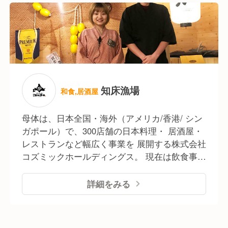
内FC事業 / 海外FC事業 など幅広く事業を展
●採用・教育担当
開。 今後も勢いを留めず、『新業態への着手』
現場での経験を活かし、
『既存ブランドのFC展開』 この二つを軸に、
店舗を支える「人材育成」の
着実に事業を拡大。
側面から事業を支えるキャリアにも進めます。
≪ここが違う！≫
多くの飲食企業が“直営店の運営”に特化しているのに
知床漁場
和食,居酒屋
対し、
当社は直営＋FC＋本部機能＋ブランド創出まで担う
母体は、日本全国・海外（アメリカ/香港/ シン
総合型の飲食事業会社です。
ガポール）で、300店舗の日本料理・ 居酒屋・
そのため「現場を経験した先に進む場所がない」と
レストランなど幅広く事業を 展開する株式会社
感じることはありません。
コズミックホールディングス。 現在は飲食事業
自らキャリアを描き、チャレンジする環境と選択肢が
のブランド数は100ブランドを超え 日本全国36
あります。
都道府県＋海外3ヵ国で ●国内直営レストラン
詳細をみる
事業(居酒屋･カフェなど) ●海外直営レストラン
「飲食の現場から一歩進んだ仕事がしたい」
事業 ●国内デリバリー・テイクアウト事業 ●国
「店舗運営だけで終わりたくない」
内FC事業 / 海外FC事業 など幅広く事業を展
そんな方にこそ、当社のキャリアパスは最適です。