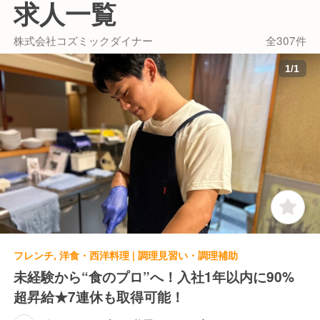
求人一覧
開。 今後も勢いを留めず、『新業態への着手』
『既存ブランドのFC展開』 この二つを軸に、
株式会社コズミックダイナー
全307件
着実に事業を拡大。
1
/
1
フレンチ, 洋食・西洋料理 | 調理見習い・調理補助
未経験から“食のプロ”へ！入社1年以内に90%
超昇給★7連休も取得可能！