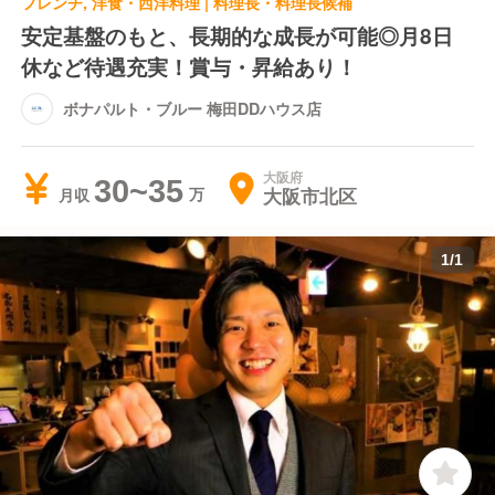
フレンチ, 洋食・西洋料理 | 料理長・料理長候補
安定基盤のもと、長期的な成長が可能◎月8日
休など待遇充実！賞与・昇給あり！
ボナパルト・ブルー 梅田DDハウス店
大阪府
30~35
大阪市北区
月収
1
/
1