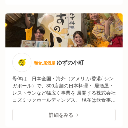
食材、見栄え、価格帯…など、お客様と日々接する
事業 ●国内デリバリー・テイクアウト事業 ●国
スタッフの感覚も大事にしてすべて決めています。
内FC事業 / 海外FC事業 など幅広く事業を展
アルバイトの女子高生の意見を反映さえ
開。 今後も勢いを留めず、『新業態への着手』
1年間で70店舗まで広がったブランドも実際に存在し
『既存ブランドのFC展開』 この二つを軸に、
ます。
着実に事業を拡大。
最終決裁は本部が行いますが、基本NOは言いませ
ん。
現場を一番知るスタッフのアイデアこそ重要だから。
ゆずの小町
和食,居酒屋
どうすれば実際に形になるか、一緒に考え
店舗経営の楽しさも難しさも常に体感しながら
母体は、日本全国・海外（アメリカ/香港/ シン
実体験として学べる環境が当社にはあります。
ガポール）で、300店舗の日本料理・ 居酒屋・
レストランなど幅広く事業を 展開する株式会社
◇★ 飲食業×多彩なキャリアパス ★◇
コズミックホールディングス。 現在は飲食事業
当社では、直営店舗の運営にとどまらず、
のブランド数は100ブランドを超え 日本全国36
FC本部機能を持つ“事業会社”ならではの
都道府県＋海外3ヵ国で ●国内直営レストラン
詳細をみる
多彩なキャリアフィールドを用意しています。
事業(居酒屋･カフェなど) ●海外直営レストラン