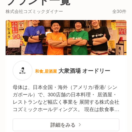
業務内容が幅広く裁量が多い仕事なので、
飲食店を経営する上で必要なスキルが
株式会社コズミックダイナー
全30件
自然と身につきます。
当社で活躍の場を広げていけるのはもちろん、
どこへ行っても通用する飲食人として成長できる環境
です◎
◇★ 店舗経営の楽しさ難しさを体感 ★◇
カフェ、イタリアン、懐石料理、居酒屋、韓国料理な
大衆酒場 オードリー
和食,居酒屋
ど
それぞれが個性豊かで様々なブランドを開発し、現在
母体は、日本全国・海外（アメリカ/香港/ シン
では
ガポール）で、300店舗の日本料理・ 居酒屋・
100ブランドを超えた当社。
レストランなど幅広く事業を 展開する株式会社
コズミックホールディングス。 現在は飲食事業
当社のブランド開発の特徴は本部だけで決めていない
のブランド数は100ブランドを超え 日本全国36
のが
都道府県＋海外3ヵ国で ●国内直営レストラン
詳細をみる
特徴です。メニューだってそう。
事業(居酒屋･カフェなど) ●海外直営レストラン