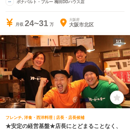
ボナパルト・ブルー 梅田DDハウス店
大阪府
24~31
大阪市北区
月収
1
/
1
フレンチ, 洋食・西洋料理 | 店長・店長候補
★安定の経営基盤★店長にとどまることなく、