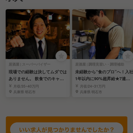
居酒屋 | スーパーバイザー
居酒屋 | 調理見習い・調理補助
現場での経験は決してムダでは
未経験から“食のプロ”へ！入
ありません。 飲食でのキャリ
1年以内に90%超昇給★7連休
アを考えませんか？
も取得可能！
月収/35~40万円
月収/24~31万円
兵庫県 明石市
兵庫県 明石市