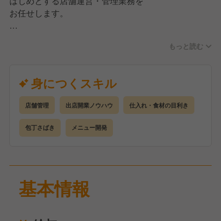
はじめとする店舗運営・管理業務を
お任せします。
具体的には・・・
もっと読む
●調理業務
●スタッフのシフト管理、採用・教育
●店舗の売上・原価管理
身につくスキル
●食材の品質管理、在庫管理
●グランド・季節メニューの考案
店舗管理
出店開業ノウハウ
仕入れ・食材の目利き
●販促施策のプランニング、実施
包丁さばき
メニュー開発
ゆくゆくは多店舗管理・マネジメントを
目指したりするなどの貴方の成長に合わせた
キャリアアップも図れます。
基本情報