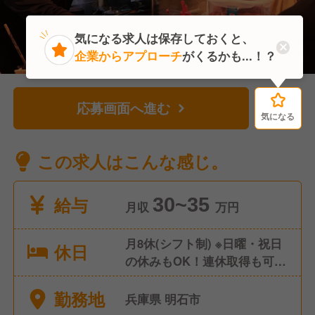
気になる求人は保存しておくと、
企業からアプローチ
がくるかも...！？
応募画面へ進む
気になる
気になる
この求人はこんな感じ。
給与
30~35
月収
万円
月8休(シフト制) ※日曜・祝日
休日
の休みもOK！連休取得も可能
他、夏期・冬期休暇、年末年
勤務地
始休暇、 育休・産休取得実績
兵庫県 明石市
あり ◎コズミックセブン スタ