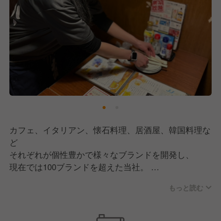
1、一般社員
2、主任
2、店長
3、ブロック長
4、マネージャー
5、部長
6、物件開発
7、購買・商品開発
8、採用・育成担当
9、加盟店開発
10、FC本部SV
カフェ、イタリアン、懐石料理、居酒屋、韓国料理な
11、事業部長
ど
12、経営企画
それぞれが個性豊かで様々なブランドを開発し、
現在では100ブランドを超えた当社。
もっと読む
当社のブランド開発の特徴は本部だけで
決めていないのが特徴です。メニューだってそう。
食材、見栄え、価格帯…など、お客様と日々接する