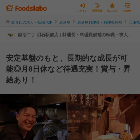
ログイン
新規登録
気になる
MENU
飲食店の求人・転職TOP
居酒屋
居酒屋料理長・料理長候補
兵庫
鍛冶二丁 明石駅前店 | 料理長・料理長候補の転職・求人情
報
安定基盤のもと、長期的な成長が可
能◎月8日休など待遇充実！賞与・昇
給あり！