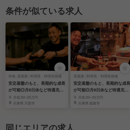
条件が似ている求人
和食, 居酒屋 | 料理長・料理長候補
居酒屋 | 料理長・料理長候補
安定基盤のもと、長期的な成長
安定基盤のもと、長期的な成
が可能◎月8日休など待遇充
が可能◎月8日休など待遇充
実！賞与・昇給あり！
実！賞与・昇給あり！
月収/30~35万円
月収/30~35万円
兵庫県 川西市
兵庫県 姫路市
同じエリアの求人