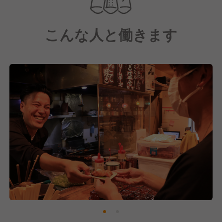
●国内デリバリー・テイクアウト事業
●国内FC事業 / 海外FC事業
こんな人と働きます
など幅広く事業を展開。
今後も勢いを留めず、『新業態への着手』
『既存ブランドのFC展開』
この二つを軸に、着実に事業を拡大。