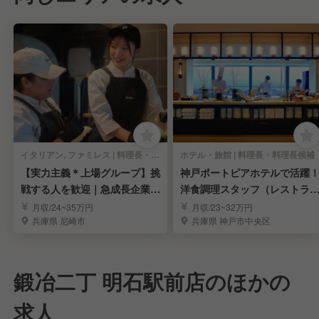
イタリアン, ファミレス | 料理長・料理長候補
ホテル・旅館 | 料理長・料理長候補
【実力主義＊上場グループ】挑
神戸ポートピアホテルで活躍
戦する人を歓迎｜急成長企業で
洋食調理スタッフ（レストラ
キャリアを実現
ン・宴会）募集！
月収/24~35万円
月収/23~32万円
兵庫県 尼崎市
兵庫県 神戸市中央区
鍛冶二丁 明石駅前店のほかの
求人