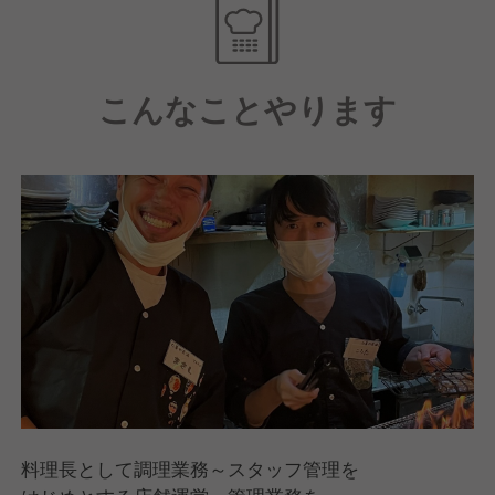
スタッフの感覚も大事にしてすべて決めています。
アルバイトの女子高生の意見を反映させ1年間で
70店舗まで広がったブランドも実際に存在します。
こんなことやります
最終決裁は本部が行いますが、基本NOは言いませ
ん。
現場を一番知るスタッフのアイデアこそ重要だから。
どうすれば実際に形になるか、一緒に考え
店舗経営の楽しさも難しさも常に体感しながら
実体験として学べる環境が当社にはあります。
料理長として調理業務～スタッフ管理を