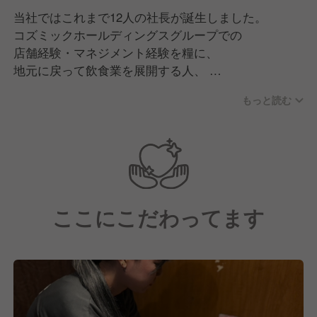
当社ではこれまで12人の社長が誕生しました。
コズミックホールディングスグループでの
店舗経験・マネジメント経験を糧に、
地元に戻って飲食業を展開する人、
飲食業をサポートできる他分野での
もっと読む
事業を志した人など形は様々ですが、
夢を結実させています。
≪入社後のキャリアプラン≫
やるべきことは多く、取り組むべき課題も多いです
ここにこだわってます
が、
その分、短期間で様々な知識やスキルを
身につけられる環境です。変化の時代だからこそ面白
い。
ぜひ当社であなたの経験を発揮してください。