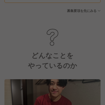
ート◎ 公休2日+有給5日の計7
募集要項を先にみる
連休が取得可能！ ※有給休暇
年間10日～20日 （当社規定に
より勤続ヶ月数により付与）
※全社員に徹底しています
どんなことを
やっているのか