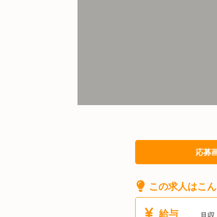
応募
この求人はこん
給与
月収