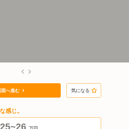
画面へ進む
気になる
な感じ。
25~26
万円