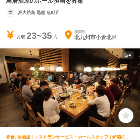
鳥居酒屋のホール担当を募集
炭火焼鳥 黒船 魚町店
福岡県
23~35
北九州市小倉北区
月収
1
/
4
和食, 居酒屋 | レストランサービス・ホールスタッフ | 炉端のくろ兵衛