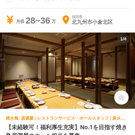
福岡県
28~36
北九州市小倉北区
月収
1
/
4
焼き鳥, 居酒屋 | レストランサービス・ホールスタッフ | 炭火焼鳥 黒船 魚町店
【未経験可！福利厚生充実】No.1を目指す焼き